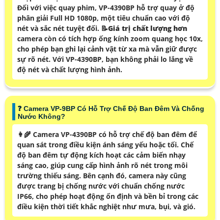
Đối với việc quay phim, VP-4390BP hỗ trợ quay ở độ
phân giải Full HD 1080p, một tiêu chuẩn cao với độ
nét và sắc nét tuyệt đối. 📝
Giá trị chất lượng hơn
camera còn có tích hợp ống kính zoom quang học 10x,
cho phép bạn ghi lại cảnh vật từ xa mà vẫn giữ được
sự rõ nét. Với VP-4390BP, bạn không phải lo lắng về
độ nét và chất lượng hình ảnh.
❓ Camera VP-9BP Có Hỗ Trợ Chế Độ Ban Đêm Và Chống
Nước Không?
👩‍🌾 Camera VP-4390BP có hỗ trợ chế độ ban đêm để
quan sát trong điều kiện ánh sáng yếu hoặc tối. Chế
độ ban đêm tự động kích hoạt các cảm biến nhạy
sáng cao, giúp cung cấp hình ảnh rõ nét trong môi
trường thiếu sáng. Bên cạnh đó, camera này cũng
được trang bị chống nước với chuẩn chống nước
IP66, cho phép hoạt động ổn định và bền bỉ trong các
điều kiện thời tiết khắc nghiệt như mưa, bụi, và gió.