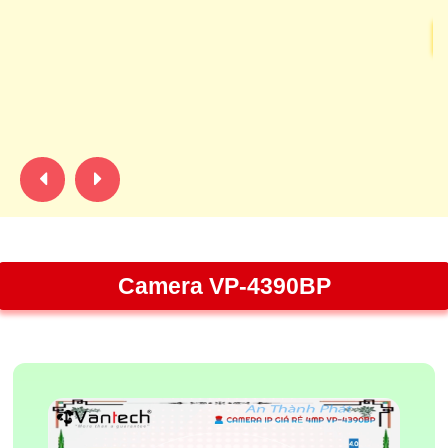
C
ch
đẹ
nà
Camera VP-4390BP