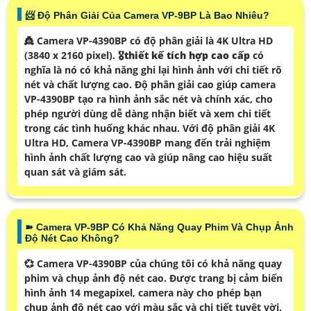
📨 Độ Phân Giải Của Camera VP-9BP Là Bao Nhiêu?
👸 Camera VP-4390BP có độ phân giải là 4K Ultra HD
(3840 x 2160 pixel). 🎖️
thiết kế tích hợp cao cấp
có
nghĩa là nó có khả năng ghi lại hình ảnh với chi tiết rõ
nét và chất lượng cao. Độ phân giải cao giúp camera
VP-4390BP tạo ra hình ảnh sắc nét và chính xác, cho
phép người dùng dễ dàng nhận biết và xem chi tiết
trong các tình huống khác nhau. Với độ phân giải 4K
Ultra HD, Camera VP-4390BP mang đến trải nghiệm
hình ảnh chất lượng cao và giúp nâng cao hiệu suất
quan sát và giám sát.
➽ Camera VP-9BP Có Khả Năng Quay Phim Và Chụp Ảnh
Độ Nét Cao Không?
💞 Camera VP-4390BP của chúng tôi có khả năng quay
phim và chụp ảnh độ nét cao. Được trang bị cảm biến
hình ảnh 14 megapixel, camera này cho phép bạn
chụp ảnh độ nét cao với màu sắc và chi tiết tuyệt vời.