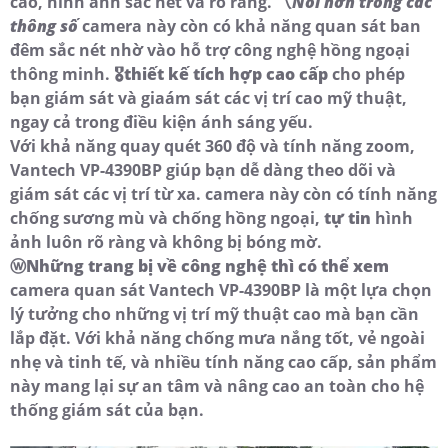
cao, hình ảnh sắc nét và rõ ràng. 〽
Nỗi hơn trong các
thông số
camera này còn có khả năng quan sát ban
đêm sắc nét nhờ vào hỗ trợ công nghệ hồng ngoại
thông minh. 🎖️
thiết kế tích hợp cao cấp
cho phép
bạn giám sát và giaám sát các vị trí cao mỹ thuật,
ngay cả trong điều kiện ánh sáng yếu.
Với khả năng quay quét 360 độ và tính năng zoom,
Vantech VP-4390BP giúp bạn dễ dàng theo dõi và
giám sát các vị trí từ xa. camera này còn có tính năng
chống sương mù và chống hồng ngoại,
tự tin
hình
ảnh luôn rõ ràng và không bị bóng mờ.
ⓦ
Những trang bị về công nghệ thì có thể xem
camera quan sát Vantech VP-4390BP là một lựa chọn
lý tưởng cho những vị trí mỹ thuật cao mà bạn cần
lắp đặt. Với khả năng chống mưa nắng tốt, vẻ ngoài
nhẹ và tinh tế, và nhiều tính năng cao cấp, sản phẩm
này mang lại sự an tâm và nâng cao an toàn cho hệ
thống giám sát của bạn.