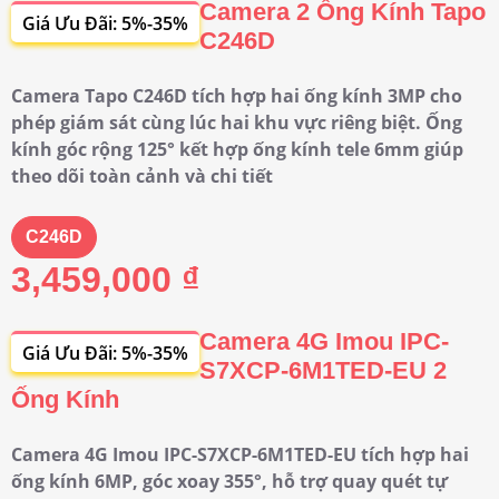
Camera 2 Ống Kính Tapo
Giá Ưu Đãi: 5%-35%
C246D
Camera Tapo C246D tích hợp hai ống kính 3MP cho
phép giám sát cùng lúc hai khu vực riêng biệt. Ống
kính góc rộng 125° kết hợp ống kính tele 6mm giúp
theo dõi toàn cảnh và chi tiết
C246D
3,459,000 ₫
Camera 4G Imou IPC-
Giá Ưu Đãi: 5%-35%
S7XCP-6M1TED-EU 2
Ống Kính
Camera 4G Imou IPC-S7XCP-6M1TED-EU tích hợp hai
ống kính 6MP, góc xoay 355°, hỗ trợ quay quét tự