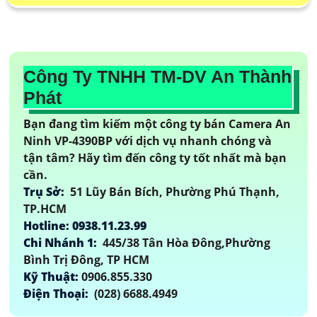
Công Ty TNHH TM-DV An Thành
Phát
Bạn đang tìm kiếm một công ty bán Camera An
Ninh VP-4390BP với dịch vụ nhanh chóng và
tận tâm? Hãy tìm đến công ty tốt nhất mà bạn
cần.
Trụ Sở:
51 Lũy Bán Bích, Phường Phú Thạnh,
TP.HCM
Hotline: 0938.11.23.99
Chi Nhánh 1:
445/38 Tân Hòa Đông,Phường
Bình Trị Đông, TP HCM
Kỹ Thuật:
0906.855.330
Điện Thoại:
(028) 6688.4949