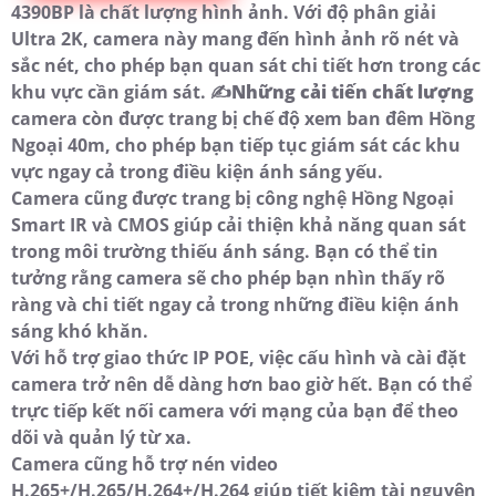
4390BP là chất lượng hình ảnh. Với độ phân giải
Ultra 2K, camera này mang đến hình ảnh rõ nét và
sắc nét, cho phép bạn quan sát chi tiết hơn trong các
khu vực cần giám sát. ✍️
Những cải tiến chất lượng
camera còn được trang bị chế độ xem ban đêm Hồng
Ngoại 40m, cho phép bạn tiếp tục giám sát các khu
vực ngay cả trong điều kiện ánh sáng yếu.
Camera cũng được trang bị công nghệ Hồng Ngoại
Smart IR và CMOS giúp cải thiện khả năng quan sát
trong môi trường thiếu ánh sáng. Bạn có thể tin
tưởng rằng camera sẽ cho phép bạn nhìn thấy rõ
ràng và chi tiết ngay cả trong những điều kiện ánh
sáng khó khăn.
Với hỗ trợ giao thức IP POE, việc cấu hình và cài đặt
camera trở nên dễ dàng hơn bao giờ hết. Bạn có thể
trực tiếp kết nối camera với mạng của bạn để theo
dõi và quản lý từ xa.
Camera cũng hỗ trợ nén video
H.265+/H.265/H.264+/H.264 giúp tiết kiệm tài nguyên