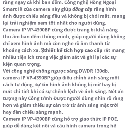
ràng ngay cả khi ban đêm. Công nghệ Hồng Ngoại
Smart IR của camera này giúp
đẳng cấp
rằng hình
ảnh được chiếu sáng đều và không bị chói mắt, mang
lại trải nghiệm xem tốt nhất cho người dùng.
Camera IP VP-4390BP cũng được trang bị khả năng
thu âm ban đêm thông minh, giúp người dùng không
chỉ xem hình ảnh mà còn nghe rõ âm thanh từ
khoảng cách xa. 🎖️
thiết kế tích hợp cao cấp
rất mang
nhiều tiện ích trong việc giám sát và ghi lại các sự
kiện quan trọng.
Với công nghệ chống ngược sáng DWDR 130db,
camera IP VP-4390BP giúp điều chỉnh ánh sáng một
cách tự động,
tự tin
hình ảnh không bị mờ hay bị
mất chi tiết khi có sự chênh lệch về ánh sáng. Nét ấn
tượng này Công trình Được người dùng nhìn rõ ràng
hơn và giảm thiểu sự cản trở từ ánh sáng mặt trời
hay đèn chiếu sáng mạnh.
Camera IP VP-4390BP cũng hỗ trợ giao thức IP POE,
giúp dễ dàng kết nối và cấu hình camera trong hệ