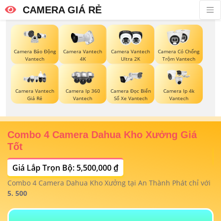
CAMERA GIÁ RẺ
Camera Vantech
Camera Vantech
Camera Có Chống
Camera Báo Động
4K
Ultra 2K
Trộm Vantech
Vantech
Camera Vantech
Camera Ip 360
Camera Đọc Biển
Camera Ip 4k
Giá Rẻ
Vantech
Số Xe Vantech
Vantech
Combo 4 Camera Dahua Kho Xưởng Giá
T
Tốt
Giá Lắp Trọn Bộ: 5,500,000 ₫
T
1/
t
Combo 4 Camera Dahua Kho Xưởng tại An Thành Phát chỉ với
m
 4
5. 500