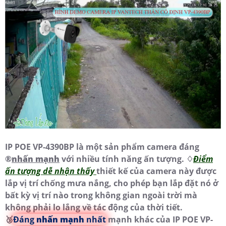
IP POE VP-4390BP là một sản phẩm camera đáng
®️
nhấn mạnh
với nhiều tính năng ấn tượng. ♢
Điểm
ấn tượng dễ nhận thấy
thiết kế của camera này được
lắp vị trí chống mưa nắng, cho phép bạn lắp đặt nó ở
bất kỳ vị trí nào trong không gian ngoài trời mà
không phải lo lắng về tác động của thời tiết.
🥉
Đáng
nhấn mạnh
nhất
mạnh khác của IP POE VP-