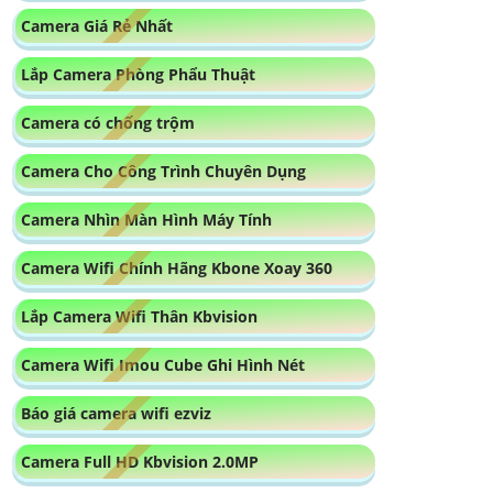
Camera Nhìn Màn Hình Máy Tính
Camera Wifi Chính Hãng Kbone Xoay 360
Lắp Camera Wifi Thân Kbvision
Camera Wifi Imou Cube Ghi Hình Nét
Báo giá camera wifi ezviz
Camera Full HD Kbvision 2.0MP
Camera Ebitcam Giá Rẻ
Báo giá camera wifi dahua mới
Camera Wifi Hikvision 360
Lắp Camera Wifi Ezviz Xoay 360 Ngoài Trời
Top 5 Camera Wifi 360 Nên Mua