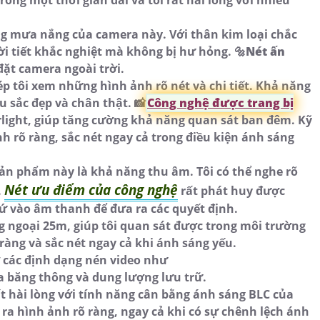
ng mưa nắng của camera này. Với thân kim loại chắc
ời tiết khắc nghiệt mà không bị hư hỏng. 🔩
Nét ấn
 đặt camera ngoài trời.
ép tôi xem những hình ảnh rõ nét và chi tiết. Khả năng
 sắc đẹp và chân thật. 📸
Công nghệ được trang bị
arlight, giúp tăng cường khả năng quan sát ban đêm. Kỹ
 rõ ràng, sắc nét ngay cả trong điều kiện ánh sáng
ản phẩm này là khả năng thu âm. Tôi có thể nghe rõ
Nét ưu điểm của công nghệ
.
rất phát huy được
cứ vào âm thanh để đưa ra các quyết định.
 ngoại 25m, giúp tôi quan sát được trong môi trường
 ràng và sắc nét ngay cả khi ánh sáng yếu.
 các định dạng nén video như
a băng thông và dung lượng lưu trữ.
ất hài lòng với tính năng cân bằng ánh sáng BLC của
 ra hình ảnh rõ ràng, ngay cả khi có sự chênh lệch ánh