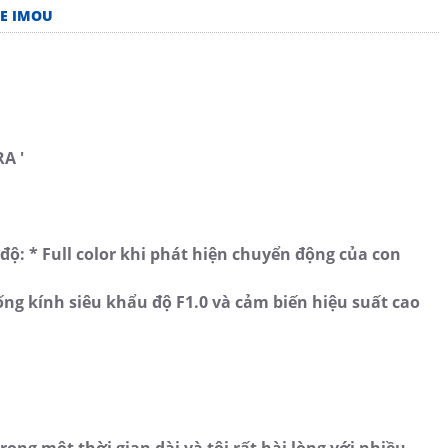
WE IMOU
A '
 độ: * Full color khi phát hiện chuyển động của con
ống kính siêu khẩu độ F1.0 và cảm biến hiệu suất cao
rong một thời gian dài và tôi rất hài lòng với nhiều