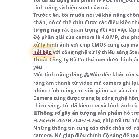
tính năng và hiệu suất của nó.
Trước tiên, tôi muốn nói về khả năng chố
chắn, nó có thể chịu được các điều kiện th
tượng này
rất quan trọng đối với việc lắp
Độ phân giải của camera là 4.0 MP, cho ph
xử lý hình ảnh với chip CMOS cung cấp màu
nỗi bật
với công nghệ xử lý thiếu sáng St
Thuật Công Ty Đã Có thể xem được hình ảnh
yếu.
Một tính năng đáng ⁂
Nhìn đến
khác của s
ràng âm thanh từ video mà camera ghi lại
nhiều tính năng cho việc giám sát và căn 
Camera cũng được trang bị công nghệ hồng
thiếu sáng. Tôi đã kiểm tra và hình ảnh rõ
≣
Thông số gây ấn tượng
sản phẩm hỗ trợ
H.265+/H.265/H.264+/H.264, giúp tối ưu hó
Những thông tin cung cấp chắc chắn
tôi r
camera. Nó giúp điều chỉnh độ sáng để tạo