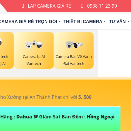
LAP CAMERA GIÁ RẺ
0938 11 23 99
CAMERA GIÁ RẺ TRỌN GÓI
THIẾT BỊ CAMERA
TƯ VẤN
tech
Camera Ip AI
Camera Bảo Vệ Vành
 Ai
Vantech
Đai Vantech
ưởng tại An Thành Phát chỉ với
5. 500
T
ng :
Dahua
💯 GIám Sát Ban Đêm :
Hồng Ngoại
Đ