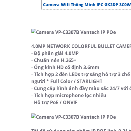
Camera Wifi Thông Minh IPC GK2DP 3C0
4.0MP NETWORK COLORFUL BULLET CAMER
- Độ phân giải 4.0MP
- Chuẩn nén H.265+
- Ống kính HD cố định 3.6mm
- Tích hợp 2 đèn LEDs trợ sáng hỗ trợ 3 chế
người * Full Color / STARLIGHT
- Cung cấp hình ảnh đầy màu sắc 24/7 với 
- Tích hợp microphone lọc nhiễu
- Hỗ trợ PoE / ONVIF
Tôi đã sử dụng sản phẩm IP POE link_0-21 t