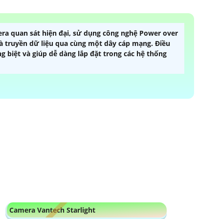
a quan sát hiện đại, sử dụng công nghệ Power over
à truyền dữ liệu qua cùng một dây cáp mạng. Điều
g biệt và giúp dễ dàng lắp đặt trong các hệ thống
Camera Vantech Starlight
Lắp Camera Wifi Vantech
Camera Thết Kế Kim Loại Vantech
Camera Ip 360 Vantech
Camera PoE Vantech