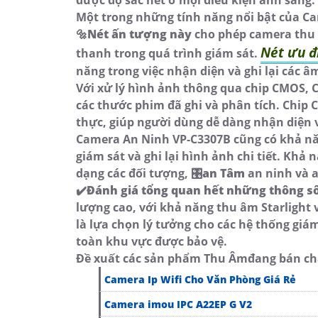
Một trong những tính năng nổi bật của Ca
🔩
Nét ấn tượng này
cho phép camera thu 
Nét ưu đ
thanh trong quá trình giám sát.
năng trong việc nhận diện và ghi lại các
Với xử lý hình ảnh thông qua chip CMOS, 
các thước phim đã ghi và phân tích. Chip 
thực, giúp người dùng dễ dàng nhận diện v
Camera An Ninh VP-C3307B cũng có khả năng
giám sát và ghi lại hình ảnh chi tiết. Khả
dạng các đối tượng, 🎛
an Tâm
an ninh và 
✔️
Đánh giá tổng quan hết những thông s
lượng cao, với khả năng thu âm Starlight 
là lựa chọn lý tưởng cho các hệ thống giá
toàn khu vực được bảo vệ.
Đề xuất các sản phẩm Thu Âmđang bán c
Camera Ip Wifi Cho Văn Phòng Giá Rẻ
Camera imou IPC A22EP G V2