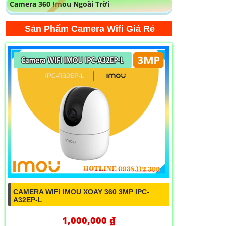
CAMERA WIFI IMOU XOAY 360 3MP IPC-
A32EP-L
1,000,000 ₫
1,300,000 ₫
Camera An Ninh IPC-A32EP-L là một
Camera hàng đầu trong lĩnh vực giám sát
an ninh. Với độ phân giải 2MP và công nghệ
nén hình ảnh cao, camera IPC-A32EP-L
mang lại hình ảnh sắc nét và chất lượng
cao