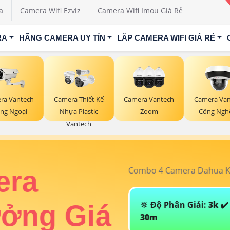
a
Camera Wifi Ezviz
Camera Wifi Imou Giá Rẻ
RA
HÃNG CAMERA UY TÍN
LẮP CAMERA WIFI GIÁ RẺ
ra Vantech
Camera Thiết Kế
Camera Vantech
Camera Van
ng Ngoại
Nhựa Plastic
Zoom
Công Nghệ
Vantech
Combo 4 Camera Dahua Kho X
ra
🔆 Độ Phân Giải:
3k
✔️ Hã
ởng Giá
30m