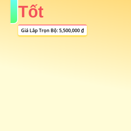
Tốt
i
Giá Lắp Trọn Bộ: 5,500,000 ₫