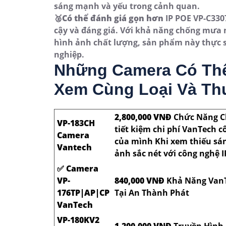
sáng mạnh và yếu trong cảnh quan.
🥈️
Có thể đánh giá gọn hơn
IP POE VP-C330
cậy và đáng giá. Với khả năng chống mưa 
hình ảnh chất lượng, sản phẩm này thực s
nghiệp.
Những Camera Có Th
Xem Cùng Loại Và Th
2,800,000 VNĐ
Chức Năng Ch
VP-183CH
tiết kiệm chi phí VanTech
Camera
của mình Khi xem thiếu sá
Vantech
ảnh sắc nét với công nghệ I
✅ Camera
VP-
840,000 VNĐ
Khả Năng Van
176TP|AP|CP
Tại An Thành Phát
VanTech
VP-180KV2
1,200,000 VNĐ
Truyền Hình 