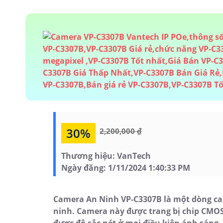
30%
2,200,000 ₫
Thương hiệu:
VanTech
Ngày đăng:
1/11/2024 1:40:33 PM
Camera An Ninh VP-C3307B là một dòng ca
ninh. Camera này được trang bị chip CMOS
được độ sắc nét ở mọi điều kiện ánh sáng.