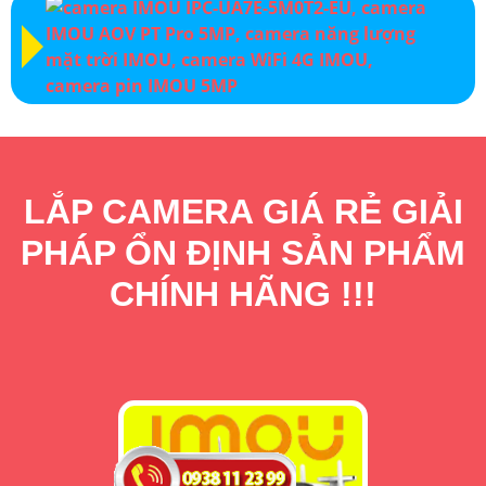
LẮP CAMERA GIÁ RẺ GIẢI
PHÁP ỔN ĐỊNH SẢN PHẨM
CHÍNH HÃNG !!!