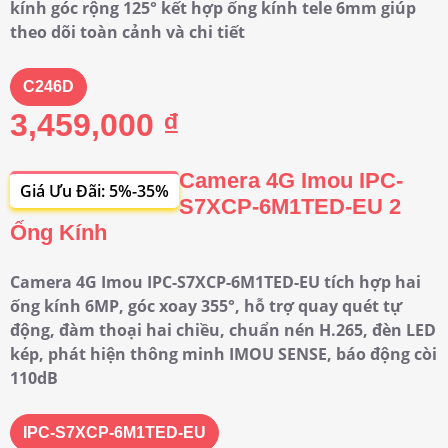
kính góc rộng 125° kết hợp ống kính tele 6mm giúp
theo dõi toàn cảnh và chi tiết
C246D
3,459,000 ₫
Camera 4G Imou IPC-
Giá Ưu Đãi: 5%-35%
S7XCP-6M1TED-EU 2
Ống Kính
Camera 4G Imou IPC-S7XCP-6M1TED-EU tích hợp hai
ống kính 6MP, góc xoay 355°, hỗ trợ quay quét tự
động, đàm thoại hai chiều, chuẩn nén H.265, đèn LED
kép, phát hiện thông minh IMOU SENSE, báo động còi
110dB
IPC-S7XCP-6M1TED-EU