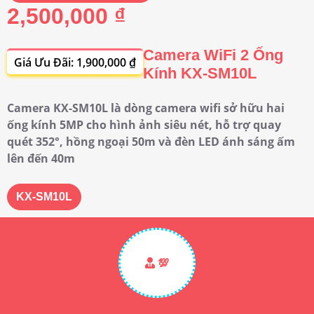
2,500,000 ₫
Camera WiFi 2 Ống
Giá Ưu Đãi: 1,900,000 ₫
Kính KX-SM10L
Camera KX-SM10L là dòng camera wifi sở hữu hai
ống kính 5MP cho hình ảnh siêu nét, hỗ trợ quay
quét 352°, hồng ngoại 50m và đèn LED ánh sáng ấm
lên đến 40m
KX-SM10L
💯