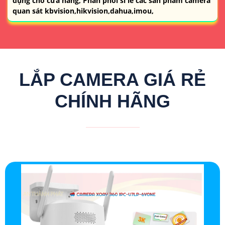
dụng cho cửa hàng, Phân phối sỉ lẻ các sản phẩm camera
quan sát kbvision,hikvision,dahua,imou,
LẮP CAMERA GIÁ RẺ
CHÍNH HÃNG