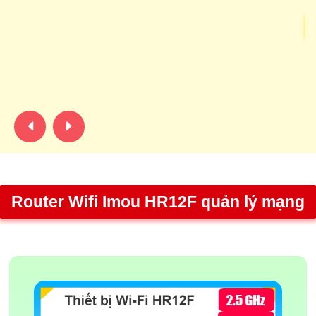
Te
lê
11
đ
Router Wifi Imou HR12F quản lý mạng