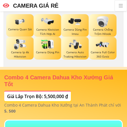
CAMERA GIÁ RẺ
Camera Quan Sát
Camera Kbvision
Camera Dùng Pin
Camera Chống
Tích Hợp Ai
Imou
Trộm Hilook
Camera Ip 4k
Camera Dùng Pin
Camera Auto
Camera Full Color
Hikvision
Traking Hikvision
360 Ezviz
Combo 4 Camera Dahua Kho Xưởng Giá
T
Tốt
Giá Lắp Trọn Bộ: 5,500,000 ₫
T
1/
t
Combo 4 Camera Dahua Kho Xưởng tại An Thành Phát chỉ với
m
 4
5. 500