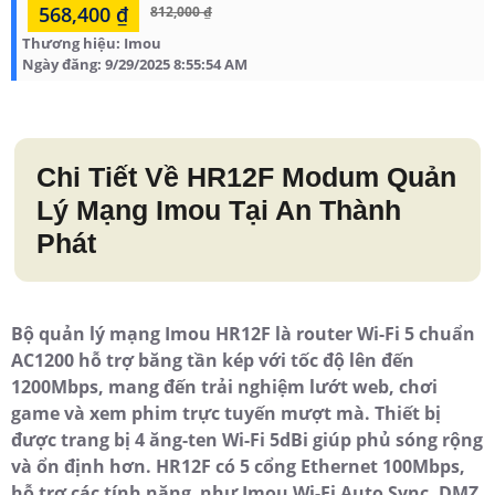
568,400 ₫
812,000 ₫
Thương hiệu:
Imou
Ngày đăng:
9/29/2025 8:55:54 AM
Chi Tiết Về HR12F Modum Quản
Lý Mạng Imou Tại An Thành
Phát
Bộ quản lý mạng Imou HR12F là router Wi-Fi 5 chuẩn
AC1200 hỗ trợ băng tần kép với tốc độ lên đến
1200Mbps, mang đến trải nghiệm lướt web, chơi
game và xem phim trực tuyến mượt mà. Thiết bị
được trang bị 4 ăng-ten Wi-Fi 5dBi giúp phủ sóng rộng
và ổn định hơn. HR12F có 5 cổng Ethernet 100Mbps,
hỗ trợ các tính năng như Imou Wi-Fi Auto Sync, DMZ,