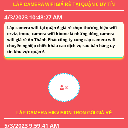
LẮP CAMERA WIFI GIÁ RẺ TẠI QUẬN 6 UY TÍN
4/3/2023 10:48:27 AM
Lắp camera wifi tại quận 6 giá rẻ chọn thương hiệu wifi
ezviz, imou, camera wifi kbone là những dòng camera
wifi giá rẻ An Thành Phát công ty cung cấp camera wifi
chuyên nghiệp chiết khấu cao dịch vụ sau bán hàng uy
tín khu vực quận 6
®️
LẮP CAMERA HIKVISION TRỌN GÓI GIÁ RẺ
5/3/2023 9:59:41 AM