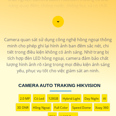
năng quay đêm, chống nước, chống bụi, và có chất
lượng hình ảnh sắc nét đem đến giải pháp hiệu quả để
bảo vệ an ninh cho gia đình và doanh nghiệp.
Camera quan sát sử dụng công nghệ hồng ngoại thông
minh cho phép ghi lại hình ảnh ban đêm sắc nét, chi
tiết trong điều kiện không có ánh sáng. Nhờ trang bị
tích hợp đèn LED hồng ngoại, camera đảm bảo chất
lượng hình ảnh rõ ràng trong mọi điều kiện ánh sáng
yếu, phục vụ tốt cho việc giám sát an ninh.
CAMERA AUTO TRAKING HIKVISION
2.0 MP
Có Led
128GB
Hybrid Light
Day Night
AI
'
3D DNR
Hồng Ngoại
Full Color
Speed Dome
Xoay 360