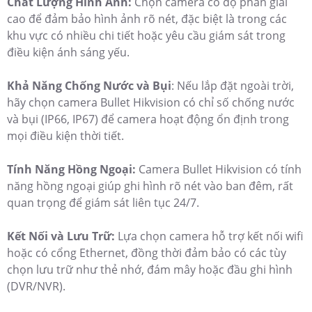
Chất Lượng Hình Ảnh:
Chọn camera có độ phân giải
cao để đảm bảo hình ảnh rõ nét, đặc biệt là trong các
khu vực có nhiều chi tiết hoặc yêu cầu giám sát trong
điều kiện ánh sáng yếu.
Khả Năng Chống Nước và Bụi
: Nếu lắp đặt ngoài trời,
hãy chọn camera Bullet Hikvision có chỉ số chống nước
và bụi (IP66, IP67) để camera hoạt động ổn định trong
mọi điều kiện thời tiết.
Tính Năng Hồng Ngoại:
Camera Bullet Hikvision có tính
năng hồng ngoại giúp ghi hình rõ nét vào ban đêm, rất
quan trọng để giám sát liên tục 24/7.
Kết Nối và Lưu Trữ:
Lựa chọn camera hỗ trợ kết nối wifi
hoặc có cổng Ethernet, đồng thời đảm bảo có các tùy
chọn lưu trữ như thẻ nhớ, đám mây hoặc đầu ghi hình
(DVR/NVR).