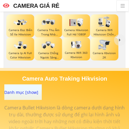
CAMERA GIÁ RẺ
Camera Đọc Biển
Camera Thu Âm
Camera Hikvision
Camera Wifi
Số Xe Hikvision
Trong Nhà
Full Hd 1080P
Hikvision Chống
Hikvision
Trộm
Camera Wifi 360
Camera Ip AI Full
Camera Chống
Camera Kbvision
Kbvision
Color Hikvision
Ngược Sáng
2K
Hikvision
Camera Auto Traking Hikvision
Camera Bullet Hikvision là dòng camera dưới dạng hình
trụ dài, thường được sử dụng để ghi lại hình ảnh và
video ngoài trời hay những nơi có điều kiện thời tiết
khắc nghiệt. Camera Bullet Hikvision thường có khả