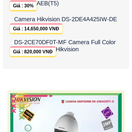
AEB(T5)
Giá : 30%
Camera Hikvision DS-2DE4A425IW-DE
Giá : 14,650,000 VNĐ
DS-2CE70DF0T-MF Camera Full Color
Hikvision
Giá : 820,000 VNĐ