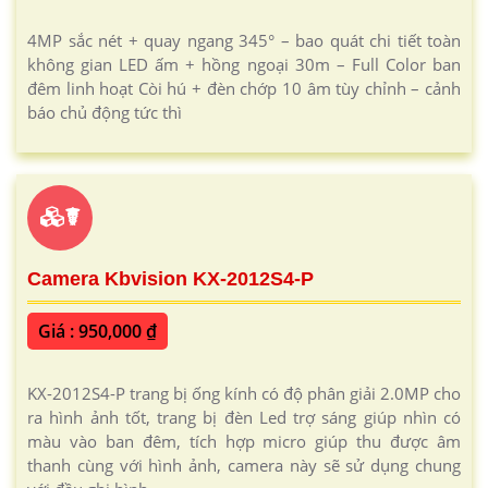
4MP sắc nét + quay ngang 345° – bao quát chi tiết toàn
không gian LED ấm + hồng ngoại 30m – Full Color ban
đêm linh hoạt Còi hú + đèn chớp 10 âm tùy chỉnh – cảnh
báo chủ động tức thì
☤
Camera Kbvision KX-2012S4-P
Giá : 950,000 ₫
KX-2012S4-P trang bị ống kính có độ phân giải 2.0MP cho
ra hình ảnh tốt, trang bị đèn Led trợ sáng giúp nhìn có
màu vào ban đêm, tích hợp micro giúp thu được âm
thanh cùng với hình ảnh, camera này sẽ sử dụng chung