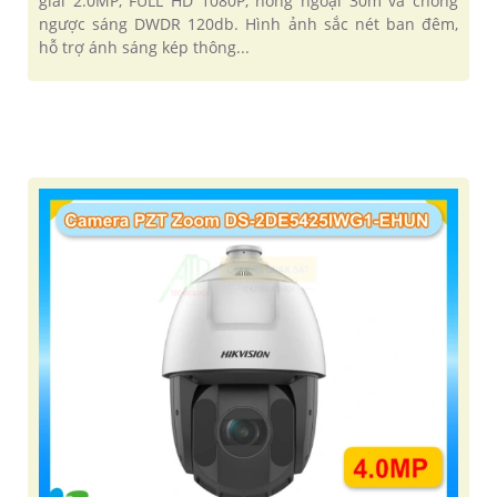
giải 2.0MP, FULL HD 1080P, hồng ngoại 30m và chống
ngược sáng DWDR 120db. Hình ảnh sắc nét ban đêm,
hỗ trợ ánh sáng kép thông...