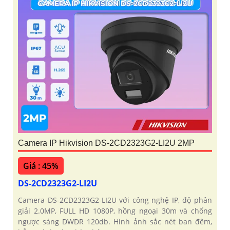
Camera IP Hikvision DS-2CD2323G2-LI2U 2MP
Giá : 45%
DS-2CD2323G2-LI2U
Camera DS-2CD2323G2-LI2U với công nghệ IP, độ phân
giải 2.0MP, FULL HD 1080P, hồng ngoại 30m và chống
ngược sáng DWDR 120db. Hình ảnh sắc nét ban đêm,