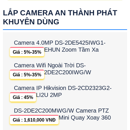
LẮP CAMERA AN THÀNH PHÁT
KHUYÊN DÙNG
Camera 4.0MP DS-2DE5425IWG1-
EHUN Zoom Tầm Xa
Giá : 5%-35%
Camera Wifi Ngoài Trời DS-
2DE2C200IWG/W
Giá : 5%-35%
Camera IP Hikvision DS-2CD2323G2-
LI2U 2MP
Giá : 45%
DS-2DE2C200MWG/W Camera PTZ
Mini Quay Xoay 360
Giá : 1,610,000 VNĐ