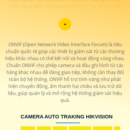
năng quay đêm, chống nước, chống bụi, và có chất
lượng hình ảnh sắc nét đem đến giải pháp hiệu quả để
bảo vệ an ninh cho gia đình và doanh nghiệp.
ONVIF (Open Network Video Interface Forum) là tiêu
chuẩn quốc tế giúp các thiết bị giám sát từ các thương
hiệu khác nhau có thể kết nối và hoạt động cùng nhau.
Chuẩn ONVIF cho phép camera và đầu ghi hình từ các
hãng khác nhau dễ dàng giao tiếp, không cần thay đổi
toàn bộ hệ thống. ONVIF hỗ trợ tính năng như phát
hiện chuyển động, âm thanh hai chiều và lưu trữ dữ
liệu, giúp quản lý và mở rộng hệ thống giám sát hiệu
quả.
'
CAMERA AUTO TRAKING HIKVISION