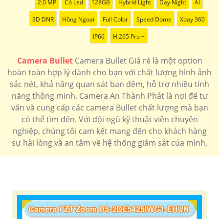
2.0 MP
Có Led
128GB
Hybrid Light
Day Night
AI
3D DNR
Hồng Ngoại
Full Color
Speed Dome
Xoay 360
IP66
H.265 Pro +
Camera Bullet
Camera Bullet Giá rẻ là một option
hoàn toàn hợp lý dành cho bạn với chất lượng hình ảnh
sắc nét, khả năng quan sát ban đêm, hỗ trợ nhiều tính
năng thông minh. Camera An Thành Phát là nơi để tư
vấn và cung cấp các camera Bullet chất lượng mà bạn
có thể tìm đến. Với đội ngũ kỹ thuật viên chuyên
nghiệp, chúng tôi cam kết mang đến cho khách hàng
sự hài lòng và an tâm về hệ thống giám sát của mình.