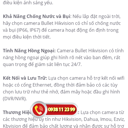
điều kiện ánh sáng yếu.
Khả Năng Chống Nước và Bụi
: Nếu lắp đặt ngoài trời,
hãy chọn camera Bullet Hikvision có chỉ số chống nước
và bụi (IP66, IP67) để camera hoạt động ổn định trong
mọi điều kiện thời tiết.
Tính Năng Hồng Ngoại:
Camera Bullet Hikvision có tính
năng hồng ngoại giúp ghi hình rõ nét vào ban đêm, rất
quan trọng để giám sát liên tục 24/7.
Kết Nối và Lưu Trữ:
Lựa chọn camera hỗ trợ kết nối wifi
hoặc có cổng Ethernet, đồng thời đảm bảo có các tùy
chọn lưu trữ như thẻ nhớ, đám mây hoặc đầu ghi hình
(DVR/NVR).
Thương Hiệu và Dịch Vụ Hậu Mãi:
Lựa chọn camera từ
các thương hiệu uy tín như Hikvision, Dahua, Imou, Ezviz,
Kbvision để đảm bảo chất lượng và nhận được sự hỗ trợ