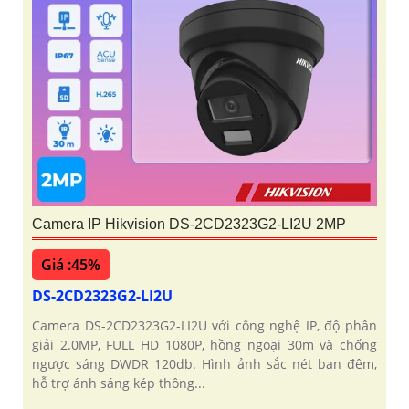
Camera IP Hikvision DS-2CD2323G2-LI2U 2MP
Giá :45%
DS-2CD2323G2-LI2U
Camera DS-2CD2323G2-LI2U với công nghệ IP, độ phân
giải 2.0MP, FULL HD 1080P, hồng ngoại 30m và chống
ngược sáng DWDR 120db. Hình ảnh sắc nét ban đêm,
hỗ trợ ánh sáng kép thông...