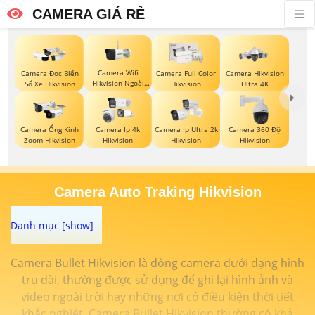
CAMERA GIÁ RẺ
Camera Wifi
Camera Đọc Biển
Camera Full Color
Camera Hikvision
Hikvision Ngoài
Số Xe Hikvision
Hikvision
Ultra 4K
Trời
Camera Ống Kính
Camera Ip 4k
Camera Ip Ultra 2k
Camera 360 Độ
Zoom Hikvision
Hikvision
Hikvision
Hikvision
Camera Auto Traking Hikvision
Camera Bullet Hikvision là dòng camera dưới dạng hình
trụ dài, thường được sử dụng để ghi lại hình ảnh và
video ngoài trời hay những nơi có điều kiện thời tiết
khắc nghiệt. Camera Bullet Hikvision thường có khả