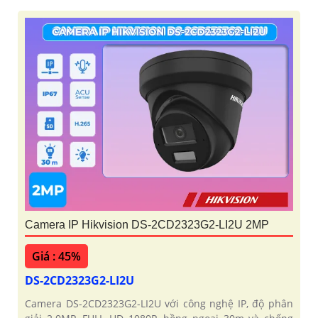
Camera IP Hikvision DS-2CD2323G2-LI2U 2MP
Giá : 45%
DS-2CD2323G2-LI2U
Camera DS-2CD2323G2-LI2U với công nghệ IP, độ phân