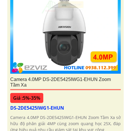
Camera 4.0MP DS-2DE5425IWG1-EHUN Zoom
Tầm Xa
Giá :5%-35%
DS-2DE5425IWG1-EHUN
Camera 4.0MP DS-2DE5425IWG1-EHUN Zoom Tầm Xa sở
hữu độ phân giải 4MP cùng zoom quang học 25X, đáp
ứng hiệu quả nhu cầu giám sát tại khu vực rộng