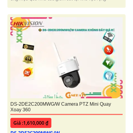
DS-2DE2C200MWG/W Camera PTZ Mini Quay
Xoay 360
Giá :1,610,000 ₫
DS-2DE2C200MWG/W