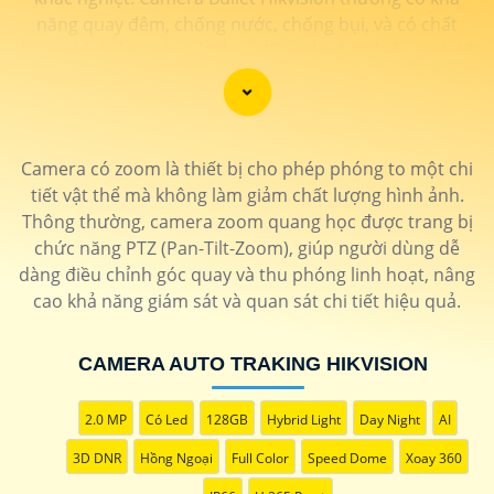
năng quay đêm, chống nước, chống bụi, và có chất
lượng hình ảnh sắc nét đem đến giải pháp hiệu quả để
bảo vệ an ninh cho gia đình và doanh nghiệp.
Camera có zoom là thiết bị cho phép phóng to một chi
tiết vật thể mà không làm giảm chất lượng hình ảnh.
Thông thường, camera zoom quang học được trang bị
chức năng PTZ (Pan-Tilt-Zoom), giúp người dùng dễ
dàng điều chỉnh góc quay và thu phóng linh hoạt, nâng
cao khả năng giám sát và quan sát chi tiết hiệu quả.
CAMERA AUTO TRAKING HIKVISION
2.0 MP
Có Led
128GB
Hybrid Light
Day Night
AI
'
3D DNR
Hồng Ngoại
Full Color
Speed Dome
Xoay 360