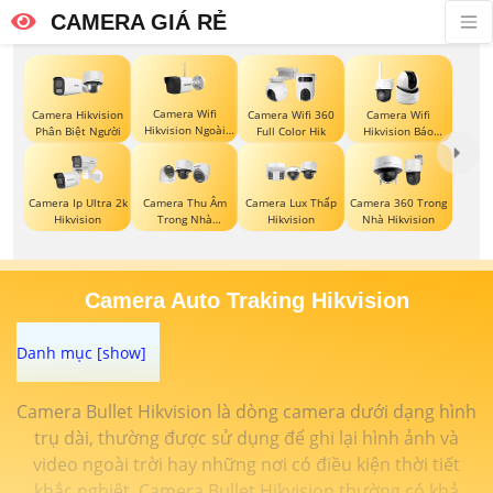
CAMERA GIÁ RẺ
Camera Wifi
Camera Hikvision
Camera Wifi 360
Camera Wifi
Hikvision Ngoài
Phân Biệt Người
Full Color Hik
Hikvision Báo
Trời
Động
Camera Ip Ultra 2k
Camera Thu Âm
Camera Lux Thấp
Camera 360 Trong
Hikvision
Trong Nhà
Hikvision
Nhà Hikvision
Hikvision
Camera Auto Traking Hikvision
Camera Bullet Hikvision là dòng camera dưới dạng hình
trụ dài, thường được sử dụng để ghi lại hình ảnh và
video ngoài trời hay những nơi có điều kiện thời tiết
khắc nghiệt. Camera Bullet Hikvision thường có khả