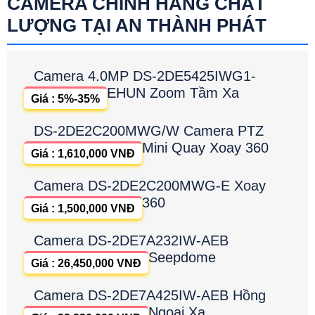
CAMERA CHÍNH HÃNG CHẤT
LƯỢNG TẠI AN THÀNH PHÁT
Camera 4.0MP DS-2DE5425IWG1-
EHUN Zoom Tầm Xa
Giá : 5%-35%
DS-2DE2C200MWG/W Camera PTZ
Mini Quay Xoay 360
Giá : 1,610,000 VNĐ
Camera DS-2DE2C200MWG-E Xoay
360
Giá : 1,500,000 VNĐ
Camera DS-2DE7A232IW-AEB
Seepdome
Giá : 26,450,000 VNĐ
Camera DS-2DE7A425IW-AEB Hồng
Ngoại Xa