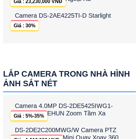
Giá : 23,230,000 VNĐ
Camera DS-2AE4225TI-D Starlight
Giá : 30%
LẮP CAMERA TRONG NHÀ HÌNH
ẢNH SẮT NÉT
Camera 4.0MP DS-2DE5425IWG1-
EHUN Zoom Tầm Xa
Giá : 5%-35%
DS-2DE2C200MWG/W Camera PTZ
Mini Quay Xoay 360