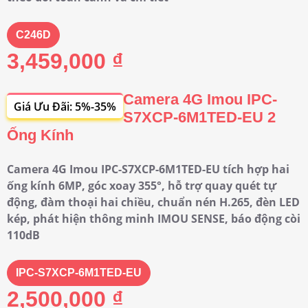
C246D
3,459,000 ₫
Camera 4G Imou IPC-
Giá Ưu Đãi: 5%-35%
S7XCP-6M1TED-EU 2
Ống Kính
Camera 4G Imou IPC-S7XCP-6M1TED-EU tích hợp hai
ống kính 6MP, góc xoay 355°, hỗ trợ quay quét tự
động, đàm thoại hai chiều, chuẩn nén H.265, đèn LED
kép, phát hiện thông minh IMOU SENSE, báo động còi
110dB
IPC-S7XCP-6M1TED-EU
2,500,000 ₫