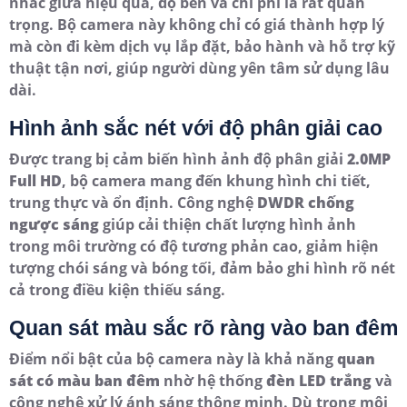
nhắc giữa hiệu quả, độ bền và chi phí là rất quan
trọng. Bộ camera này không chỉ có giá thành hợp lý
mà còn đi kèm dịch vụ lắp đặt, bảo hành và hỗ trợ kỹ
thuật tận nơi, giúp người dùng yên tâm sử dụng lâu
dài.
Hình ảnh sắc nét với độ phân giải cao
Được trang bị cảm biến hình ảnh độ phân giải
2.0MP
Full HD
, bộ camera mang đến khung hình chi tiết,
trung thực và ổn định. Công nghệ
DWDR chống
ngược sáng
giúp cải thiện chất lượng hình ảnh
trong môi trường có độ tương phản cao, giảm hiện
tượng chói sáng và bóng tối, đảm bảo ghi hình rõ nét
cả trong điều kiện thiếu sáng.
Quan sát màu sắc rõ ràng vào ban đêm
Điểm nổi bật của bộ camera này là khả năng
quan
sát có màu ban đêm
nhờ hệ thống
đèn LED trắng
và
công nghệ xử lý ánh sáng thông minh. Dù trong môi