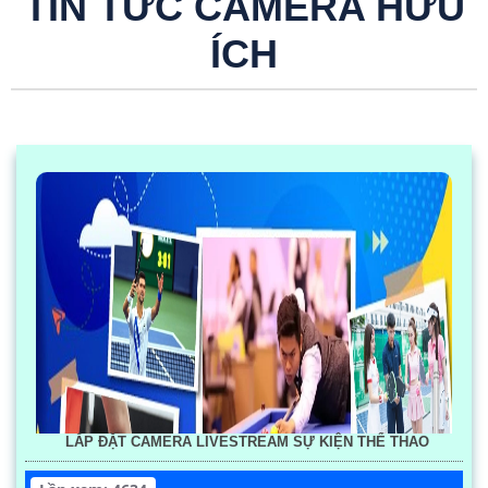
TIN TỨC CAMERA HỮU
ÍCH
LẮP ĐẶT CAMERA LIVESTREAM SỰ KIỆN THỂ THAO