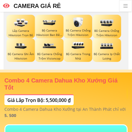
CAMERA GIÁ RẺ
Bộ Camera
Bộ Camera Chống
Lắp Camera
Bô Camera Chống
Hikvision Ban Đêm
Trộm Hikvision
Hikvision Trọn Bộ
Trộm Hikvision
Có Màu
Bộ Camera Ghi Âm
Bộ Camera Chống
Bộ Camera Trong
Bộ Camera Ip Chất
Hikvision
Trộm Visioncop
Nhà
Lượng
Trọn Bộ Camera Gia Đình Xoay 360 Giá Rẻ
B
Giá Lắp Trọn Bộ: 3,800,000 ₫
Trọn bộ camera gia đình xoay 360 KX-A3W sở hữu cảm biến
1/3. 2 CMOS, độ phân giải 3.0MP cho hình ảnh sắc nét, mượt
ới
B
mà 25/30fps
c
k
đ