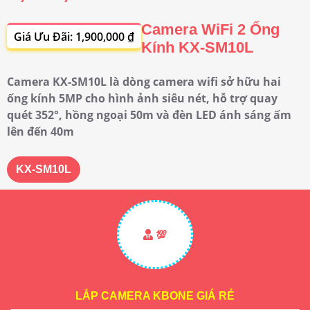
Camera WiFi 2 Ống
Giá Ưu Đãi: 1,900,000 ₫
Kính KX-SM10L
Camera KX-SM10L là dòng camera wifi sở hữu hai
ống kính 5MP cho hình ảnh siêu nét, hỗ trợ quay
quét 352°, hồng ngoại 50m và đèn LED ánh sáng ấm
lên đến 40m
KX-SM10L
💯
LẮP CAMERA KBONE GIÁ RẺ