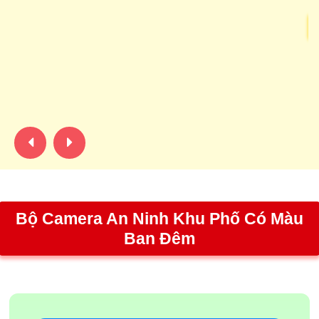
Giá: 3,500,000 ₫
Combo Bộ Camera Wifi Gia Đình Sắt Nét Dahua là sự lựa
chọn hoàn hảo cho ngôi nhà của bạn. Với việc áp dụng công
nghệ mới, sản phẩm không chỉ đem lại chất lượng hình ảnh
sắc nét mà còn có Chức Năng ưu việt Thu Âm Và Loa cao
cấp
Bộ Camera An Ninh Khu Phố Có Màu
Ban Đêm