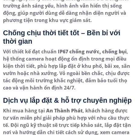
trường ánh sáng yếu, hình ảnh vẫn hiển thị sống
động, giúp người dùng dễ dàng nhận diện người và
phương tiện trong khu vực giám sát.
Chống chịu thời tiết tốt – Bền bỉ với
thời gian
Với thiết kế đạt chuẩn
IP67 chống nước, chống bụi
,
hệ thống camera hoạt động ổn định trong mọi điều
kiện thời tiết, phù hợp lắp đặt ở khu phố, bãi xe, sân
vườn hoặc nhà xưởng. Vỏ ngoài bền chắc, chịu được
tác động môi trường khắc nghiệt, đảm bảo tuổi thọ
cao và vận hành ổn định 24/7.
Dịch vụ lắp đặt & hỗ trợ chuyên nghiệp
Khi mua hàng tại
An Thành Phát
, khách hàng được
tư vấn miễn phí giải pháp phù hợp với nhu cầu thực
tế. Đội ngũ kỹ thuật sẽ trực tiếp khảo sát, lắp đặt tận
nơi và hướng dẫn chi tiết cách sử dụng, xem camera