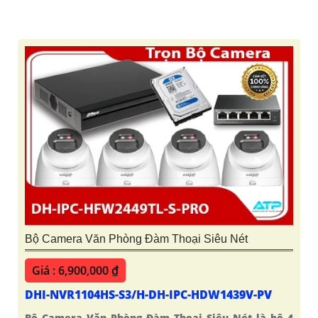
Bộ Camera Văn Phòng Đàm Thoại Siêu Nét
Giá : 6,900,000 ₫
DHI-NVR1104HS-S3/H-DH-IPC-HDW1439V-PV
Bộ Camera Văn Phòng Đàm Thoại Siêu Nét là bộ 4