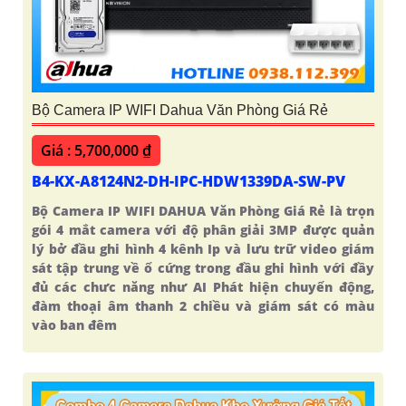
Bộ Camera IP WIFI Dahua Văn Phòng Giá Rẻ
Giá : 5,700,000 ₫
B4-KX-A8124N2-DH-IPC-HDW1339DA-SW-PV
Bộ Camera IP WIFI DAHUA Văn Phòng Giá Rẻ là trọn
gói 4 mắt camera với độ phân giải 3MP được quản
lý bở đầu ghi hình 4 kênh Ip và lưu trữ video giám
sát tập trung về ổ cứng trong đầu ghi hình với đầy
đủ các chưc năng như AI Phát hiện chuyển động,
đàm thoại âm thanh 2 chiều và giám sát có màu
vào ban đêm