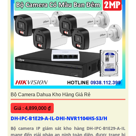
Bộ Camera Dahua Kho Hàng Giá Rẻ
Giá : 4,899,000 ₫
DH-IPC-B1E29-A-IL-DHI-NVR1104HS-S3/H
Bộ camera IP giám sát kho hàng DH-IPC-B1E29-A-IL
mang đến giải pháp an ninh toàn diện, được trang bị