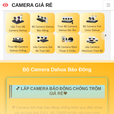
CAMERA GIÁ RẺ
Trọn Bộ Camera
Bộ Camera Full
Lắp Trọn Bộ
Bộ Camera Dahua
Dahua Ghi Âm
Color Dahua
Camera Dahua
Báo Động
Trọn Bộ Camera
Lắp Camera Giá
Bộ Camera Đàm
Lắp Camera
Dahua Chống
Rẻ Trọn Gói
Thoại 2 Chiều
Hikvision Trọn Bộ
Trộm
Bộ Camera Dahua Báo Động
💕 LẮP CAMERA BÁO ĐỘNG CHỐNG TRỘM
GIÁ RẺ💗
️💬 Camera tích hợp báo động chống trộm qua điện thoại
giá rẻ hình ảnh FULL HD 1080P trở lên nên lựa chọn