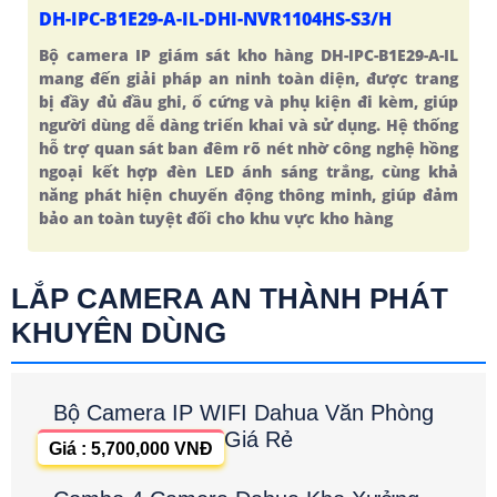
DH-IPC-B1E29-A-IL-DHI-NVR1104HS-S3/H
Bộ camera IP giám sát kho hàng DH-IPC-B1E29-A-IL
mang đến giải pháp an ninh toàn diện, được trang
bị đầy đủ đầu ghi, ổ cứng và phụ kiện đi kèm, giúp
người dùng dễ dàng triển khai và sử dụng. Hệ thống
hỗ trợ quan sát ban đêm rõ nét nhờ công nghệ hồng
ngoại kết hợp đèn LED ánh sáng trắng, cùng khả
năng phát hiện chuyển động thông minh, giúp đảm
bảo an toàn tuyệt đối cho khu vực kho hàng
LẮP CAMERA AN THÀNH PHÁT
KHUYÊN DÙNG
Bộ Camera IP WIFI Dahua Văn Phòng
Giá Rẻ
Giá : 5,700,000 VNĐ