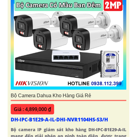
Bộ Camera Dahua Kho Hàng Giá Rẻ
Giá : 4,899,000 ₫
DH-IPC-B1E29-A-IL-DHI-NVR1104HS-S3/H
Bộ camera IP giám sát kho hàng DH-IPC-B1E29-A-IL
mang đến giải pháp an ninh toàn diện, được trang