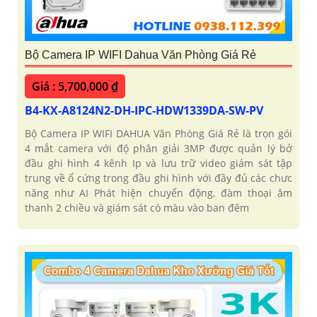
Bộ Camera IP WIFI Dahua Văn Phòng Giá Rẻ
Giá : 5,700,000 ₫
B4-KX-A8124N2-DH-IPC-HDW1339DA-SW-PV
Bộ Camera IP WIFI DAHUA Văn Phòng Giá Rẻ là trọn gói
4 mắt camera với độ phân giải 3MP được quản lý bở
đầu ghi hình 4 kênh Ip và lưu trữ video giám sát tập
trung về ổ cứng trong đầu ghi hình với đầy đủ các chưc
năng như AI Phát hiện chuyển động, đàm thoại âm
thanh 2 chiều và giám sát có màu vào ban đêm