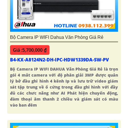
Bộ Camera IP WIFI Dahua Văn Phòng Giá Rẻ
Giá :5,700,000 ₫
B4-KX-A8124N2-DH-IPC-HDW1339DA-SW-PV
Bộ Camera IP WIFI DAHUA Văn Phòng Giá Rẻ là trọn
gói 4 mắt camera với độ phân giải 3MP được quản
lý bở đầu ghi hình 4 kênh Ip và lưu trữ video giám
sát tập trung về ổ cứng trong đầu ghi hình với đầy
đủ các chưc năng như AI Phát hiện chuyển động,
đàm thoại âm thanh 2 chiều và giám sát có màu
vào ban đêm