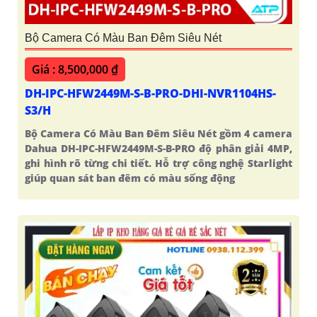
Bộ Camera Có Màu Ban Đêm Siêu Nét
Giá : 8,500,000 ₫
DH-IPC-HFW2449M-S-B-PRO-DHI-NVR1104HS-
S3/H
Bộ Camera Có Màu Ban Đêm Siêu Nét gồm 4 camera
Dahua DH-IPC-HFW2449M-S-B-PRO độ phân giải 4MP,
ghi hình rõ từng chi tiết. Hỗ trợ công nghệ Starlight
giúp quan sát ban đêm có màu sống động