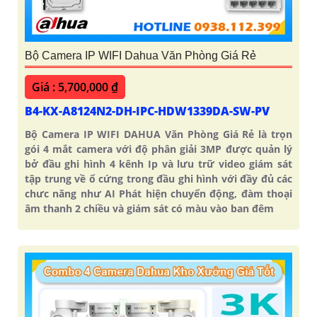
Bộ Camera IP WIFI Dahua Văn Phòng Giá Rẻ
Giá : 5,700,000 ₫
B4-KX-A8124N2-DH-IPC-HDW1339DA-SW-PV
Bộ Camera IP WIFI DAHUA Văn Phòng Giá Rẻ là trọn
gói 4 mắt camera với độ phân giải 3MP được quản lý
bở đầu ghi hình 4 kênh Ip và lưu trữ video giám sát
tập trung về ổ cứng trong đầu ghi hình với đầy đủ các
chưc năng như AI Phát hiện chuyển động, đàm thoại
âm thanh 2 chiều và giám sát có màu vào ban đêm