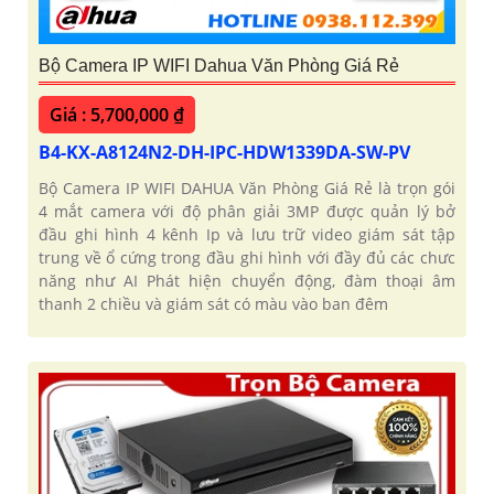
Bộ Camera IP WIFI Dahua Văn Phòng Giá Rẻ
Giá : 5,700,000 ₫
B4-KX-A8124N2-DH-IPC-HDW1339DA-SW-PV
Bộ Camera IP WIFI DAHUA Văn Phòng Giá Rẻ là trọn gói
4 mắt camera với độ phân giải 3MP được quản lý bở
đầu ghi hình 4 kênh Ip và lưu trữ video giám sát tập
trung về ổ cứng trong đầu ghi hình với đầy đủ các chưc
năng như AI Phát hiện chuyển động, đàm thoại âm
thanh 2 chiều và giám sát có màu vào ban đêm