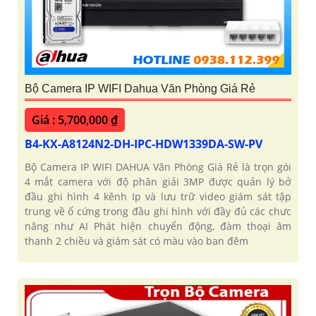
Bộ Camera IP WIFI Dahua Văn Phòng Giá Rẻ
Giá : 5,700,000 ₫
B4-KX-A8124N2-DH-IPC-HDW1339DA-SW-PV
Bộ Camera IP WIFI DAHUA Văn Phòng Giá Rẻ là trọn gói
4 mắt camera với độ phân giải 3MP được quản lý bở
đầu ghi hình 4 kênh Ip và lưu trữ video giám sát tập
trung về ổ cứng trong đầu ghi hình với đầy đủ các chưc
năng như AI Phát hiện chuyển động, đàm thoại âm
thanh 2 chiều và giám sát có màu vào ban đêm