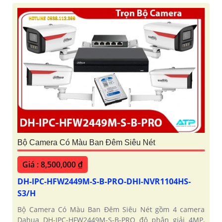
Bộ Camera Có Màu Ban Đêm Siêu Nét
Giá : 8,500,000 ₫
DH-IPC-HFW2449M-S-B-PRO-DHI-NVR1104HS-
S3/H
Bộ Camera Có Màu Ban Đêm Siêu Nét gồm 4 camera
Dahua DH-IPC-HFW2449M-S-B-PRO độ phân giải 4MP,