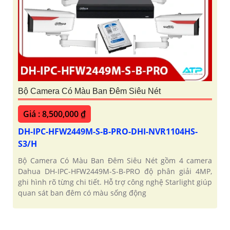
Bộ Camera Có Màu Ban Đêm Siêu Nét
Giá : 8,500,000 ₫
DH-IPC-HFW2449M-S-B-PRO-DHI-NVR1104HS-
S3/H
Bộ Camera Có Màu Ban Đêm Siêu Nét gồm 4 camera
Dahua DH-IPC-HFW2449M-S-B-PRO độ phân giải 4MP,
ghi hình rõ từng chi tiết. Hỗ trợ công nghệ Starlight giúp
quan sát ban đêm có màu sống động