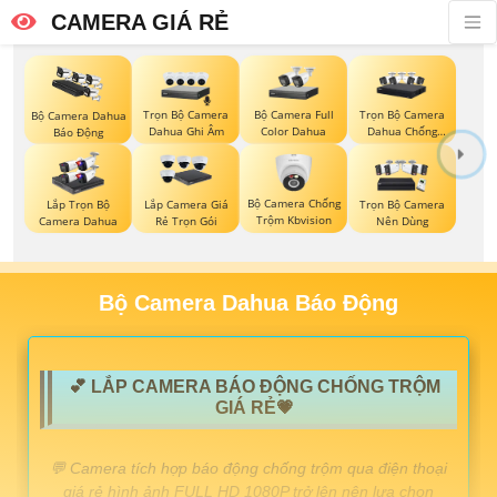
CAMERA GIÁ RẺ
Trọn Bộ Camera
Bộ Camera Full
Trọn Bộ Camera
Bộ Camera Dahua
Dahua Ghi Âm
Color Dahua
Dahua Chống
Báo Động
Trộm
Bộ Camera Chống
Lắp Trọn Bộ
Lắp Camera Giá
Trọn Bộ Camera
Trộm Kbvision
Camera Dahua
Rẻ Trọn Gói
Nên Dùng
Bộ Camera Dahua Báo Động
💕 LẮP CAMERA BÁO ĐỘNG CHỐNG TRỘM
GIÁ RẺ💗
️💬 Camera tích hợp báo động chống trộm qua điện thoại
giá rẻ hình ảnh FULL HD 1080P trở lên nên lựa chọn