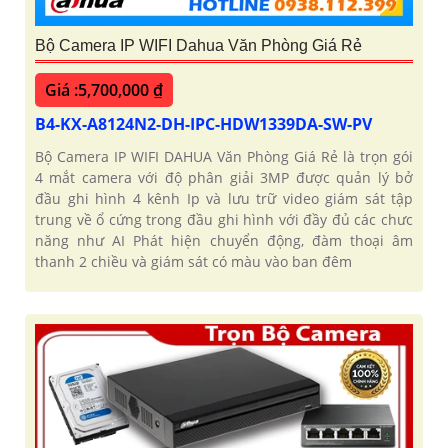
Bộ Camera IP WIFI Dahua Văn Phòng Giá Rẻ
Giá :5,700,000 ₫
B4-KX-A8124N2-DH-IPC-HDW1339DA-SW-PV
Bộ Camera IP WIFI DAHUA Văn Phòng Giá Rẻ là trọn gói
4 mắt camera với độ phân giải 3MP được quản lý bở
đầu ghi hình 4 kênh Ip và lưu trữ video giám sát tập
trung về ổ cứng trong đầu ghi hình với đầy đủ các chưc
năng như AI Phát hiện chuyển động, đàm thoại âm
thanh 2 chiều và giám sát có màu vào ban đêm