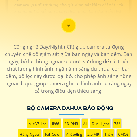
camera Ip wifi sử dụng cho gia đình tiết kiệm chi phí. với
khả năng kết nối qua mạng điện thoại báo động ổn định
🛒
LOẠI CAMERA CHỐNG TRỘM
Công nghệ Day/Night (ICR) giúp camera tự động
GIÁ THÔNG SỐ
chuyển chế độ giám sát giữa ban ngày và ban đêm. Ban
Camera Chống trộm wifi
1.300.000 VNĐ - 1.600.000 VNĐ
▫ ️
ngày, bộ lọc hồng ngoại sẽ được sử dụng để cải thiện
PC-A42P-D-V2
Camera độ phân giải FULL HD đến 2k
báo động qua điện thoại
Camera Imou
chất lượng hình ảnh, ngăn ánh sáng dư thừa, còn ban
Camera wifi 360 ngoài
📎 1.600.000 VNĐ - 3.500.000 VNĐ
▫️
đêm, bộ lọc này được loại bỏ, cho phép ánh sáng hồng
trời
Camera hình ảnh săt nét dễ dàng cài
ngoại đi qua, giúp camera ghi lại hình ảnh rõ ràng ngay
đặt qua điện thoại
DH-IPC-
cả trong điều kiện thiếu sáng.
HFW1230DT-STW
Camera wifi chống trộm
1.600.000 VNĐ - 2.300.000 VNĐ
▫️
chuyện nghiệp
Camera báo động chống trộm gọi điện
BỘ CAMERA DAHUA BÁO ĐỘNG
qua phần mềm xem camera nhanh
chống hiệu quả
IPC-GK2CP-3C0W
lắp camera chống trộm
1.600.000 VNĐ - 2.300.000 VNĐ
▫️ Tích
Mic Và Loa
IP66
3D DNR
AI
Dual Light
78°
ezviz
hợp quay xoay báo động chống trộm
qua điện thoại
H8C
Hồng Ngoại
Full Color
AI Coding
2.0 MP
Thân
CMOS