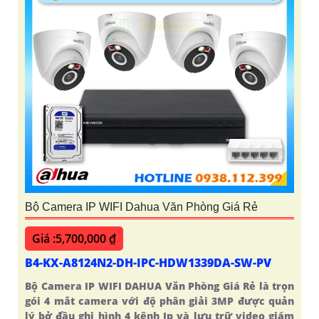
Bộ Camera IP WIFI Dahua Văn Phòng Giá Rẻ
Giá :5,700,000 ₫
B4-KX-A8124N2-DH-IPC-HDW1339DA-SW-PV
Bộ Camera IP WIFI DAHUA Văn Phòng Giá Rẻ là trọn
gói 4 mắt camera với độ phân giải 3MP được quản
lý bở đầu ghi hình 4 kênh Ip và lưu trữ video giám