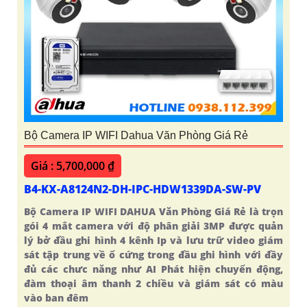
Bộ Camera IP WIFI Dahua Văn Phòng Giá Rẻ
Giá : 5,700,000 ₫
B4-KX-A8124N2-DH-IPC-HDW1339DA-SW-PV
Bộ Camera IP WIFI DAHUA Văn Phòng Giá Rẻ là trọn
gói 4 mắt camera với độ phân giải 3MP được quản
lý bở đầu ghi hình 4 kênh Ip và lưu trữ video giám
sát tập trung về ổ cứng trong đầu ghi hình với đầy
đủ các chưc năng như AI Phát hiện chuyển động,
đàm thoại âm thanh 2 chiều và giám sát có màu
vào ban đêm