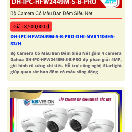
Bộ Camera Có Màu Ban Đêm Siêu Nét
Giá : 8,500,000 ₫
DH-IPC-HFW2449M-S-B-PRO-DHI-NVR1104HS-
S3/H
Bộ Camera Có Màu Ban Đêm Siêu Nét gồm 4 camera
Dahua DH-IPC-HFW2449M-S-B-PRO độ phân giải 4MP,
ghi hình rõ từng chi tiết. Hỗ trợ công nghệ Starlight
giúp quan sát ban đêm có màu sống động