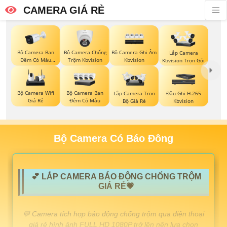
CAMERA GIÁ RẺ
Bộ Camera Ban
Bộ Camera Chống
Bộ Camera Ghi Âm
Lắp Camera
Đêm Có Màu
Trộm Kbvision
Kbvision
Kbvision Trọn Gói
Kbvision
Bộ Camera Wifi
Bộ Camera Ban
Lắp Camera Trọn
Đầu Ghi H.265
Giá Rẻ
Đêm Có Màu
Bộ Giá Rẻ
Kbvision
Bộ Camera Có Báo Đông
💕 LẮP CAMERA BÁO ĐỘNG CHỐNG TRỘM
GIÁ RẺ💗
️💬 Camera tích hợp báo động chống trộm qua điện thoại
giá rẻ hình ảnh FULL HD 1080P trở lên nên lựa chọn