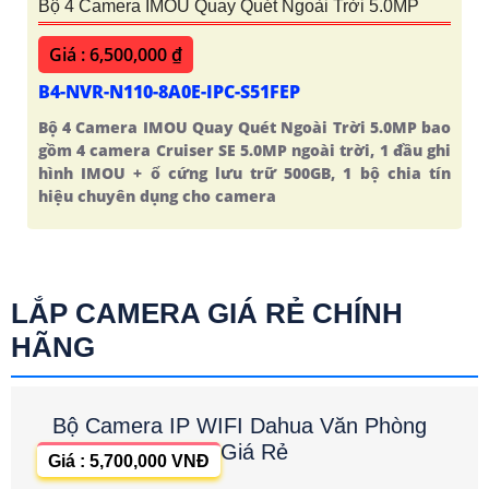
Bộ 4 Camera IMOU Quay Quét Ngoài Trời 5.0MP
Giá : 6,500,000 ₫
B4-NVR-N110-8A0E-IPC-S51FEP
Bộ 4 Camera IMOU Quay Quét Ngoài Trời 5.0MP bao
gồm 4 camera Cruiser SE 5.0MP ngoài trời, 1 đầu ghi
hình IMOU + ổ cứng lưu trữ 500GB, 1 bộ chia tín
hiệu chuyên dụng cho camera
LẮP CAMERA GIÁ RẺ CHÍNH
HÃNG
Bộ Camera IP WIFI Dahua Văn Phòng
Giá Rẻ
Giá : 5,700,000 VNĐ