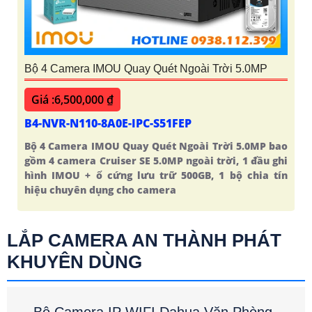
Bộ 4 Camera IMOU Quay Quét Ngoài Trời 5.0MP
Giá :6,500,000 ₫
B4-NVR-N110-8A0E-IPC-S51FEP
Bộ 4 Camera IMOU Quay Quét Ngoài Trời 5.0MP bao
gồm 4 camera Cruiser SE 5.0MP ngoài trời, 1 đầu ghi
hình IMOU + ổ cứng lưu trữ 500GB, 1 bộ chia tín
hiệu chuyên dụng cho camera
LẮP CAMERA AN THÀNH PHÁT
KHUYÊN DÙNG
Bộ Camera IP WIFI Dahua Văn Phòng