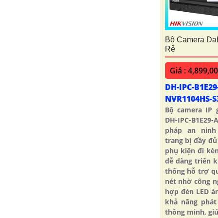
Bộ Camera Da
Rẻ
Giá : 4,899,0
DH-IPC-B1E29-
NVR1104HS-S
Bộ camera IP 
DH-IPC-B1E29-
pháp an ninh
trang bị đầy đủ
phụ kiện đi kè
dễ dàng triển 
thống hỗ trợ q
nét nhờ công n
hợp đèn LED án
khả năng phát
thông minh, gi