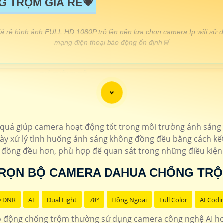
G TRỘM GIÁ RẺ💗
á rẻ hình ảnh FULL HD 1080P trở lên nên lựa chọn camera Ip wifi sử dụn
mạng điện thoại báo động ổn định🛒
GIÁ THÔNG SỐ
1.300.000 VNĐ - 1.600.000 VNĐ
▫ ️ Camera độ phân giả
📎 1.600.000 VNĐ - 3.500.000 VNĐ
▫️ Camera hình ảnh săt n
1.600.000 VNĐ - 2.300.000 VNĐ
▫️ Camera báo động chống 
ả giúp camera hoạt động tốt trong môi trường ánh sáng kh
quả
IPC-G
này xử lý tình huống ánh sáng không đồng đều bằng cách kết
1.600.000 VNĐ - 2.300.000 VNĐ
▫️ Tích hợp qua
và đồng đều hơn, phù hợp để quan sát trong những điều kiện
RỌN BỘ CAMERA DAHUA CHỐNG TR
D DNR
AI
Dual Light
78°
Hồng Ngoại
Full Color
AI Codi
 động chống trộm thường sử dụng camera công nghệ AI ho