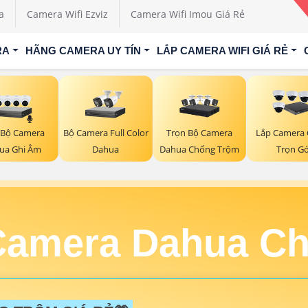
a
Camera Wifi Ezviz
Camera Wifi Imou Giá Rẻ
RA
HÃNG CAMERA UY TÍN
LẮP CAMERA WIFI GIÁ RẺ
 Bộ Camera
Bộ Camera Full Color
Trọn Bộ Camera
Lắp Camera 
ua Ghi Âm
Dahua
Dahua Chống Trộm
Trọn Gó
Camera Dahua C