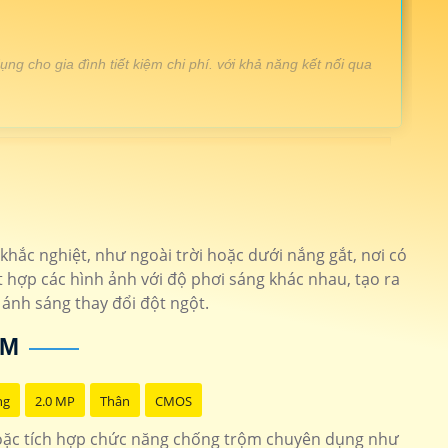
g cho gia đình tiết kiệm chi phí. với khả năng kết nối qua
i FULL HD đến 2k báo động qua điện thoại
Camera Imou
ét dễ dàng cài đặt qua điện thoại
DH-IPC-HFW1230DT-STW
trộm gọi điện qua phần mềm xem camera nhanh chống hiệu
ắc nghiệt, như ngoài trời hoặc dưới nắng gắt, nơi có
K2CP-3C0W
 hợp các hình ảnh với độ phơi sáng khác nhau, tạo ra
y xoay báo động chống trộm qua điện thoại
H8C
 ánh sáng thay đổi đột ngột.
ỘM
ng
2.0 MP
Thân
CMOS
ặc tích hợp chức năng chống trộm chuyên dụng như