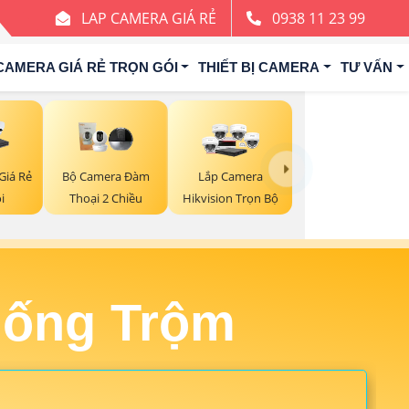
LAP CAMERA GIÁ RẺ
0938 11 23 99
CAMERA GIÁ RẺ TRỌN GÓI
THIẾT BỊ CAMERA
TƯ VẤN
Giá Rẻ
Bộ Camera Đàm
Lắp Camera
i
Thoại 2 Chiều
Hikvision Trọn Bộ
hống Trộm