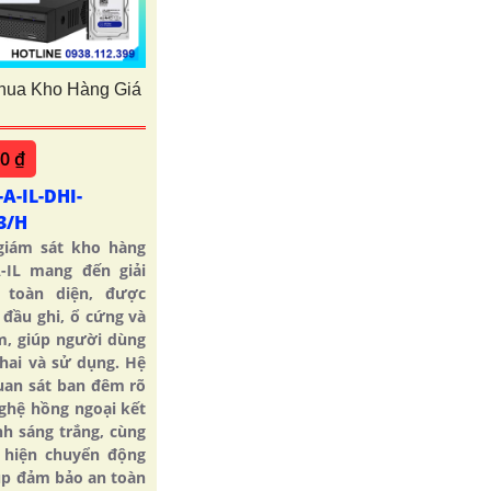
hua Kho Hàng Giá
00 ₫
A-IL-DHI-
3/H
giám sát kho hàng
A-IL mang đến giải
 toàn diện, được
 đầu ghi, ổ cứng và
m, giúp người dùng
khai và sử dụng. Hệ
uan sát ban đêm rõ
ghệ hồng ngoại kết
h sáng trắng, cùng
 hiện chuyển động
úp đảm bảo an toàn