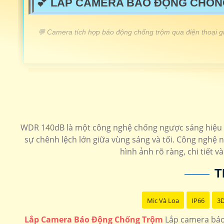
💕 LẮP CAMERA BÁO ĐỘNG CHỐN
️💬 Camera tích hợp báo động chống trộm qua điện thoại gi
LOẠI CAMERA CHỐNG TRỘM
Camera Chống trộm wifi PC-A42P-D-V2
Camera wifi 360 ngoài trời
Camera wifi chống trộm chuyện nghiệp
WDR 140dB là một công nghệ chống ngược sáng hiệu qu
sự chênh lệch lớn giữa vùng sáng và tối. Công nghệ 
lắp camera chống trộm ezviz
hình ảnh rõ ràng, chi tiết 
T
Mic Và Loa
IP66
3
Lắp Camera Báo Động Chống Trộm
Lắp camera báo