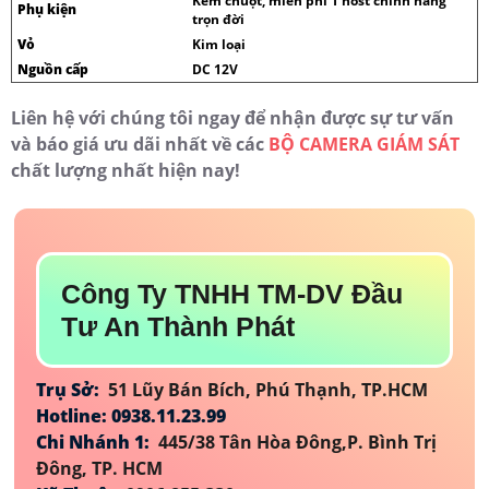
Kèm chuột, miễn phí 1 host chính hãng
Phụ kiện
trọn đời
Vỏ
Kim loại
Nguồn cấp
DC 12V
Liên hệ với chúng tôi ngay để nhận được sự tư vấn
và báo giá ưu dãi nhất về các
BỘ CAMERA GIÁM SÁT
chất lượng nhất hiện nay!
Công Ty TNHH TM-DV Đầu
Tư An Thành Phát
Trụ Sở:
51 Lũy Bán Bích, Phú Thạnh, TP.HCM
Hotline: 0938.11.23.99
Chi Nhánh 1:
445/38 Tân Hòa Đông,P. Bình Trị
Đông, TP. HCM