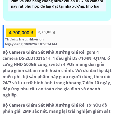
20m và khả năng chống nước chuẩn IP67 bộ camera
này rất phù hợp để lắp đặt tại nhà xưởng, kho bãi
4,700,000 ₫
8,399,000 ₫
Thương hiệu:
Hikvision
Ngày đăng:
10/9/2025 8:58:24 AM
Bộ Camera Giám Sát Nhà Xưởng Giá Rẻ
gồm 4
camera DS-2CD1021G1-I, 1 đầu ghi DS-7104NI-Q1/M, ổ
cứng HHD 500GB cùng switch 4 POE mang đến giải
pháp giám sát an ninh hoàn chỉnh. Với ưu đãi lắp đặt
miễn phí, bộ sản phẩm này giúp người dùng theo dõi
24/7 và lưu trữ hình ảnh trong khoảng 7 đến 10 ngày,
đáp ứng nhu cầu an toàn cho gia đình và doanh
nghiệp.
Bộ Camera Giám Sát Nhà Xưởng Giá Rẻ
sở hữu độ
phân giải 2MP sắc nét, mang lại trải nghiệm giám sát