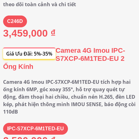
theo dõi toàn cảnh và chi tiết
C246D
3,459,000 ₫
Camera 4G Imou IPC-
Giá Ưu Đãi: 5%-35%
S7XCP-6M1TED-EU 2
Ống Kính
Camera 4G Imou IPC-S7XCP-6M1TED-EU tích hợp hai
ống kính 6MP, góc xoay 355°, hỗ trợ quay quét tự
động, đàm thoại hai chiều, chuẩn nén H.265, đèn LED
kép, phát hiện thông minh IMOU SENSE, báo động còi
110dB
IPC-S7XCP-6M1TED-EU