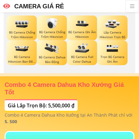
CAMERA GIÁ RẺ
Bộ Camera Chống
Bộ Camera Ghi Âm
Bô Camera Chống
Lắp Camera
Trộm Hikvision
Hikvision
Trộm Hikvision
Hikvision Trọn Bộ
Bộ Camera
Bộ Camera Full
Trọn Bộ Camera
Bộ Camera Dahua
Hikvision Ban Đêm
Color Dahua
Ghi Âm
Báo Động
Có Màu
Combo 4 Camera Dahua Kho Xưởng Giá
T
Tốt
Giá Lắp Trọn Bộ: 5,500,000 ₫
T
1/
t
Combo 4 Camera Dahua Kho Xưởng tại An Thành Phát chỉ với
m
 4
5. 500