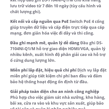
kết hợp đầu ghi DS-7104NI-Q1/M cho khả năng
lưu trữ video từ 7 đến 10 ngày (tùy cấu hình và
chất lượng ghi).
Kết nối và cấp nguồn qua PoE
Switch PoE 4 cổng
giúp truyền dữ liệu và cấp điện trực tiếp qua cáp
mạng, đơn giản hóa việc đi dây và thi công.
Đầu ghi mạnh mẽ, quản lý dễ dàng
Đầu ghi DS-
7104NI-Q1/M hỗ trợ giao diện HDMI/VGA, quản lý
nhiều kênh, xuất hình độ phân giải cao và hỗ trợ
ổ cứng dung lượng lớn.
Miễn phí lắp đặt, hiệu quả chi phí
Dịch vụ lắp đặt
miễn phí giúp tiết kiệm chi phí ban đầu và đảm
bảo hệ thống hoạt động ổn định từ đầu.
Giải pháp toàn diện cho an ninh công nghiệp
Phù hợp cho việc giám sát nhà xưởng, kho hàng,
bãi xe, cửa ra vào và khu vực sản xuất, giúp bảo