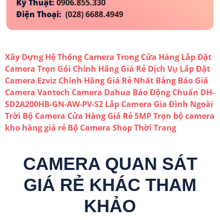
Kỹ Thuật:
0906.855.330
Điện Thoại:
(028) 6688.4949
Xây Dựng Hệ Thống Camera Trong Cửa Hàng
Lắp Đặt
Camera Trọn Gói Chính Hãng Giá Rẻ
Dịch Vụ Lắp Đặt
Camera Ezviz Chính Hãng Giá Rẻ Nhất
Bảng Báo Giá
Camera Vantech
Camera Dahua Báo Động Chuẩn DH-
SD2A200HB-GN-AW-PV-S2
Lắp Camera Gia Đình Ngoài
Trời
Bộ Camera Cửa Hàng Giá Rẻ 5MP
Trọn bộ camera
kho hàng giá rẻ
Bộ Camera Shop Thời Trang
CAMERA QUAN SÁT
GIÁ RẺ KHÁC THAM
KHẢO