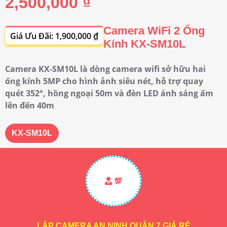
2,500,000 ₫
Camera WiFi 2 Ống
Giá Ưu Đãi: 1,900,000 ₫
Kính KX-SM10L
Camera KX-SM10L là dòng camera wifi sở hữu hai
ống kính 5MP cho hình ảnh siêu nét, hỗ trợ quay
quét 352°, hồng ngoại 50m và đèn LED ánh sáng ấm
lên đến 40m
KX-SM10L
💯
LẮP CAMERA AN NINH QUẬN 7 GIÁ RẺ