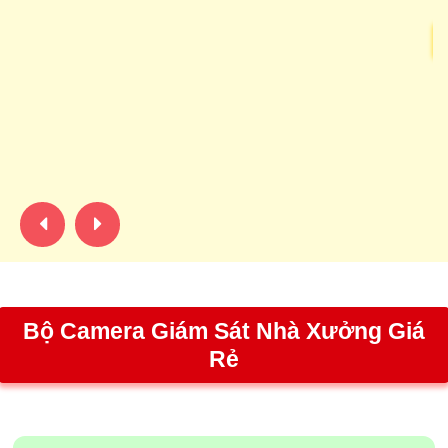
R
củ
gi
đị
8k
ve
Bộ Camera Giám Sát Nhà Xưởng Giá
Rẻ