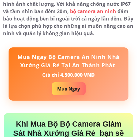
hình ảnh chất lượng. Với khả năng chống nước IP67
và tầm nhìn ban đêm 20m,
bộ camera an ninh
đảm
bảo hoạt động bền bỉ ngoài trời cả ngày lẫn đêm. Đây
là lựa chọn phù hợp cho những ai muốn nâng cao an
ninh và quản lý không gian hiệu quả.
Mua Ngay Bộ Camera An Ninh Nhà
Xưởng Giá Rẻ Tại An Thành Phát
Giá chỉ
4.500.000 VNĐ
Mua Ngay
Khi Mua Bộ Bộ Camera Giám
Sát Nhà Xưởng Giá Rẻ bạn sẽ