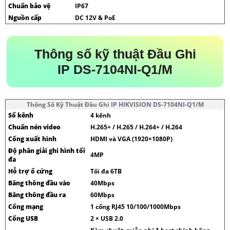
Chuẩn bảo vệ
IP67
Nguồn cấp
DC 12V & PoE
Thông số kỹ thuật Đầu Ghi
IP DS-7104NI-Q1/M
Thông Số Kỹ Thuật Đầu Ghi IP HIKVISION DS-7104NI-Q1/M
Số kênh
4 kênh
Chuẩn nén video
H.265+ / H.265 / H.264+ / H.264
Cổng xuất hình
HDMI và VGA (1920×1080P)
Độ phân giải ghi hình tối
4MP
đa
Hỗ trợ ổ cứng
Tối đa 6TB
Băng thông đầu vào
40Mbps
Băng thông đầu ra
60Mbps
Cổng mạng
1 cổng RJ45 10/100/1000Mbps
Cổng USB
2 × USB 2.0