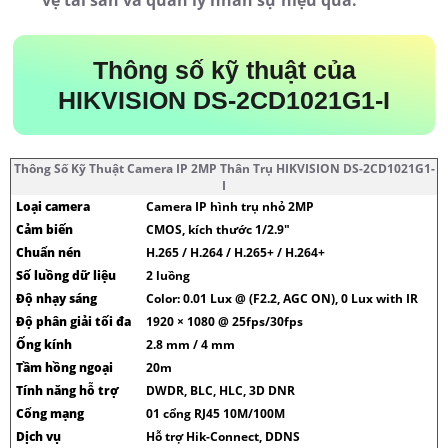
vệ tài sản và quản lý nhân sự hiệu quả.
Thông số kỹ thuật của
HIKVISION DS-2CD1021G1-I
Thông Số Kỹ Thuật Camera IP 2MP Thân Trụ HIKVISION DS-2CD1021G1-
I
Loại camera
Camera IP hình trụ nhỏ 2MP
Cảm biến
CMOS, kích thước 1/2.9″
Chuẩn nén
H.265 / H.264 / H.265+ / H.264+
Số luồng dữ liệu
2 luồng
Độ nhạy sáng
Color: 0.01 Lux @ (F2.2, AGC ON), 0 Lux with IR
Độ phân giải tối đa
1920 × 1080 @ 25fps/30fps
Ống kính
2.8 mm / 4 mm
Tầm hồng ngoại
20m
Tính năng hỗ trợ
DWDR, BLC, HLC, 3D DNR
Cổng mạng
01 cổng RJ45 10M/100M
Dịch vụ
Hỗ trợ Hik-Connect, DDNS