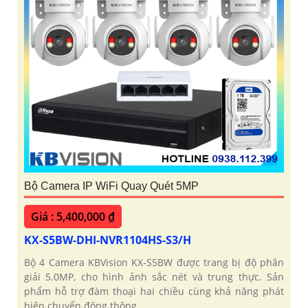
Bộ Camera IP WiFi Quay Quét 5MP
Giá : 5,400,000 ₫
KX-S5BW-DHI-NVR1104HS-S3/H
Bộ 4 Camera KBVision KX-S5BW được trang bị độ phân
giải 5.0MP, cho hình ảnh sắc nét và trung thực. Sản
phẩm hỗ trợ đàm thoại hai chiều cùng khả năng phát
hiện chuyển động thông...