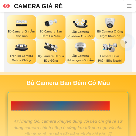
CAMERA GIÁ RẺ
Bộ Camera Ghi Âm
Bộ Camera Ban
Bộ Camera Chống
Lắp Camera
Kbvision
Đêm Có Màu
Trộm Kbvision
Kbvision Trọn Gói
Kbvision
Trọn Bộ Camera
Lắp Camera
Bộ Camera Dahua
Camera Ezviz
Dahua Chống
Hdparagon Ghi Âm
Báo Động
Phân Biệt Người
Trộm
Bộ Camera Ban Đêm Có Màu
♥️ LẮP CAMERA TRỌN GÓI NÊN DÙNG 💎
️📜 Những Gói camera khuyên dùng vói tiêu chí giá rẻ sử
dụng camera chính hãng ổ cứng lưu trữ phú hợp với nhu
cầu thực tế. ưu tiên tiết kiệm tối đa chi phí. 🛒