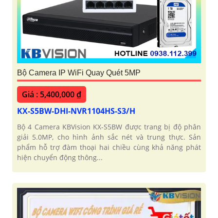
Bộ Camera IP WiFi Quay Quét 5MP
Giá : 5,400,000 ₫
KX-S5BW-DHI-NVR1104HS-S3/H
Bộ 4 Camera KBVision KX-S5BW được trang bị độ phân
giải 5.0MP, cho hình ảnh sắc nét và trung thực. Sản
phẩm hỗ trợ đàm thoại hai chiều cùng khả năng phát
hiện chuyển động thông...