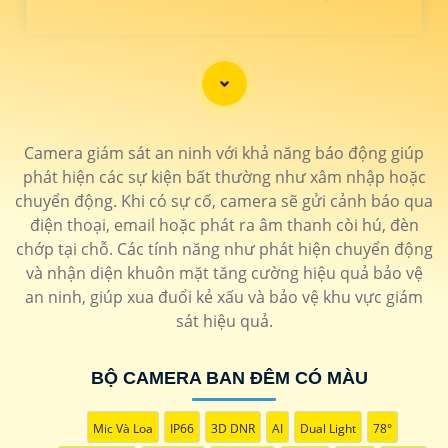
BỘ CAMERA CHẤT LƯỢNG GIÁ RẺ
GIÁ THÔNG SỐ
Bộ Camera Có màu Ban
6.100.000 VNĐ
▫ ️ Thiết kế dạng thân ban
Camera giám sát an ninh với khả năng báo động giúp
Đêm
đêm có màu 20m Hiệu Kbvision
Camera
Thu âm
phát hiện các sự kiện bất thường như xâm nhập hoặc
Bộ 8 Camera Kbvision Giá
📎 7.800.000 VNĐ
▫️ Hồng ngoại 20m FULL
chuyển động. Khi có sự cố, camera sẽ gửi cảnh báo qua
Rẻ
HD ổ cứng 1 TB
Bộ 8 camera Kbvision
điện thoại, email hoặc phát ra âm thanh còi hú, đèn
Trọn bộ camera Công ty
4.100.000 VNĐ
▫️ Hồng ngoại 30m thương
chớp tại chỗ. Các tính năng như phát hiện chuyển động
hiệu hikvision
Bộ camera siêu thị
và nhận diện khuôn mặt tăng cường hiệu quả bảo vệ
bộ 4 camera Gia Đình Sắt
6.500.000 VNĐ
▫️ Độ phân giải ultra 2k chất
nét
lượng cao Dahya
Camera Gia Đình
an ninh, giúp xua đuổi kẻ xấu và bảo vệ khu vực giám
sát hiệu quả.
BỘ CAMERA BAN ĐÊM CÓ MÀU
Mic Và Loa
IP66
3D DNR
AI
Dual Light
78°