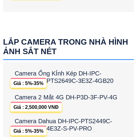
LẮP CAMERA TRONG NHÀ HÌNH
ẢNH SẮT NÉT
Camera Ống KÍnh Kép DH-IPC-
PTS2649C-3E3Z-4GB20
Giá : 5%-35%
Camera 2 Mắt 4G DH-P3D-3F-PV-4G
Giá : 2,500,000 VNĐ
Camera Dahua DH-IPC-PTS2449C-
4E3Z-S-PV-PRO
Giá : 5%-35%