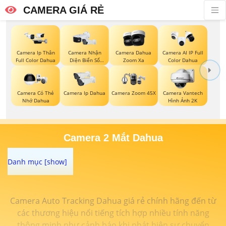
CAMERA GIÁ RẺ
Camera Ip Thân
Camera Nhận
Camera Dahua
Camera AI IP Full
Full Color Dahua
Diện Biển Số
Zoom Xa
Color Dahua
Dahua
Camera Có Thẻ
Camera Ip Dahua
Camera Zoom 45X
Camera Vantech
Nhớ Dahua
Hình Ảnh 2K
Camera 2 Mắt Dahua
Camera Auto Tracking Dahua giá rẻ chính hãng đến từ
các thương hiệu nổi tiếng tích hợp nhiều tính năng
thông minh như cảnh báo khi phát hiện sự chuyển