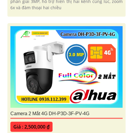
phân giải 3MP, hỗ trợ hiển thị hai kênh cùng lúc, zoom
6x và đàm thoại hai chiều
Camera 2 Mắt 4G DH-P3D-3F-PV-4G
Giá : 2,500,000 ₫