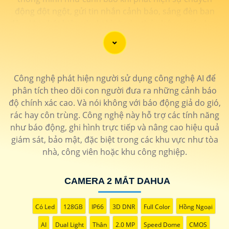
động đột ngột, gửi tin nhắn cảnh báo, sáng đèn ban
đêm khi phát hiện và ghi hình vào thẻ nhớ, ... giúp bạn
có thể yên tâm hơn về việc đảm bảo an ninh cho mọi
không gian của bạn.
Công nghệ phát hiện người sử dụng công nghệ AI để
phân tích theo dõi con người đưa ra những cảnh báo
độ chính xác cao. Và nói không với báo động giả do gió,
rác hay côn trùng. Công nghệ này hỗ trợ các tính năng
như báo động, ghi hình trực tiếp và nâng cao hiệu quả
giám sát, bảo mật, đặc biệt trong các khu vực như tòa
nhà, công viên hoặc khu công nghiệp.
'
CAMERA 2 MẮT DAHUA
Có Led
128GB
IP66
3D DNR
Full Color
Hồng Ngoại
AI
Dual Light
Thân
2.0 MP
Speed Dome
CMOS