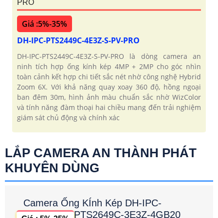
PRO
Giá :5%-35%
DH-IPC-PTS2449C-4E3Z-S-PV-PRO
DH-IPC-PTS2449C-4E3Z-S-PV-PRO là dòng camera an
ninh tích hợp ống kính kép 4MP + 2MP cho góc nhìn
toàn cảnh kết hợp chi tiết sắc nét nhờ công nghệ Hybrid
Zoom 6X. Với khả năng quay xoay 360 độ, hồng ngoại
ban đêm 30m, hình ảnh màu chuẩn sắc nhờ WizColor
và tính năng đàm thoại hai chiều mang đến trải nghiệm
giám sát chủ động và chính xác
LẮP CAMERA AN THÀNH PHÁT
KHUYÊN DÙNG
Camera Ống KÍnh Kép DH-IPC-
PTS2649C-3E3Z-4GB20