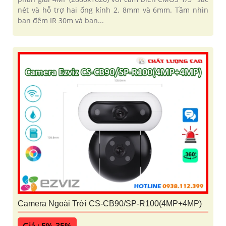
nét và hỗ trợ hai ống kính 2. 8mm và 6mm. Tầm nhìn
ban đêm IR 30m và ban...
Camera Ngoài Trời CS-CB90/SP-R100(4MP+4MP)
Giá : 5%-35%