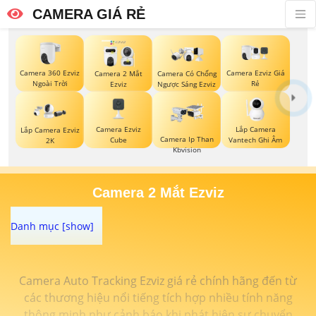
CAMERA GIÁ RẺ
Camera 360 Ezviz
Camera Ezviz Giá
Camera 2 Mắt
Camera Có Chống
Ngoài Trời
Rẻ
Ezviz
Ngược Sáng Ezviz
Camera Ezviz
Lắp Camera
Lắp Camera Ezviz
Camera Ip Than
Cube
Vantech Ghi Âm
2K
Kbvision
Camera 2 Mắt Ezviz
Camera Auto Tracking Ezviz giá rẻ chính hãng đến từ
các thương hiệu nổi tiếng tích hợp nhiều tính năng
thông minh như cảnh báo khi phát hiện sự chuyển