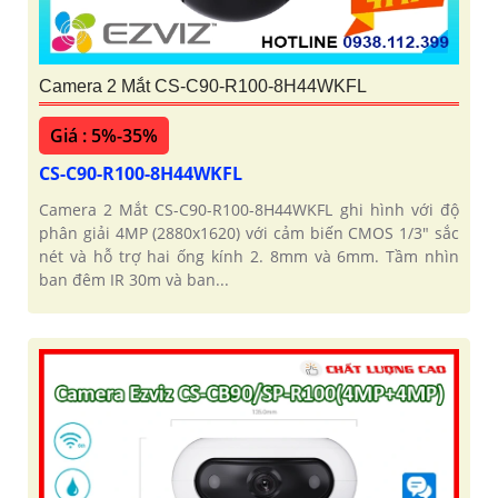
Camera 2 Mắt CS-C90-R100-8H44WKFL
Giá : 5%-35%
CS-C90-R100-8H44WKFL
Camera 2 Mắt CS-C90-R100-8H44WKFL ghi hình với độ
phân giải 4MP (2880x1620) với cảm biến CMOS 1/3" sắc
nét và hỗ trợ hai ống kính 2. 8mm và 6mm. Tầm nhìn
ban đêm IR 30m và ban...