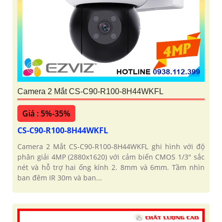
Camera 2 Mắt CS-C90-R100-8H44WKFL
Giá : 5%-35%
CS-C90-R100-8H44WKFL
Camera 2 Mắt CS-C90-R100-8H44WKFL ghi hình với độ
phân giải 4MP (2880x1620) với cảm biến CMOS 1/3" sắc
nét và hỗ trợ hai ống kính 2. 8mm và 6mm. Tầm nhìn
ban đêm IR 30m và ban...