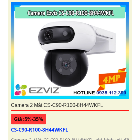
Camera 2 Mắt CS-C90-R100-8H44WKFL
Giá :5%-35%
CS-C90-R100-8H44WKFL
Camera 2 Mắt CS-C90-R100-8H44WKFL ghi hình với độ