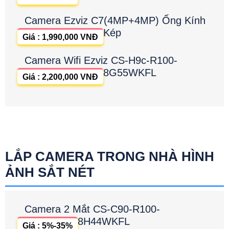
Camera Ezviz C7(4MP+4MP) Ống Kính
Kép
Giá : 1,990,000 VNĐ
Camera Wifi Ezviz CS-H9c-R100-
8G55WKFL
Giá : 2,200,000 VNĐ
LẮP CAMERA TRONG NHÀ HÌNH
ẢNH SẮT NÉT
Camera 2 Mắt CS-C90-R100-
8H44WKFL
Giá : 5%-35%