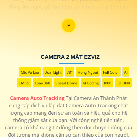
động đột ngột, gửi tin nhắn cảnh báo, sáng đèn ban
đêm khi phát hiện và ghi hình vào thẻ nhớ, ... giúp bạn
có thể yên tâm hơn về việc đảm bảo an ninh cho mọi
không gian của bạn.
CAMERA 2 MẮT EZVIZ
Mic Và Loa
Dual Light
78°
Hồng Ngoại
Full Color
AI
CMOS
Xoay 360
Speed Dome
AI Coding
IP66
3D DNR
Camera Auto Tracking
Tại Camera An Thành Phát
cung cấp dịch vụ lắp đặt Camera Auto Tracking chất
lượng cao mang đến sự an toàn và hiệu quả cho hệ
'
thống giám sát của bạn. Với công nghệ tiên tiến,
camera có khả năng tự động theo dõi chuyển động của
đối tượng mà không cần sự can thiệp của con người,