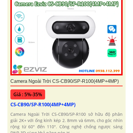
Camera Ngoài Trời CS-CB90/SP-R100(4MP+4MP)
Giá : 5%-35%
CS-CB90/SP-R100(4MP+4MP)
Camera Ngoài Trời CS-CB90/SP-R100 sở hữu độ phân
giải 2K+ với ống kính kép 2. 8mm và 6mm, cho góc nhìn
rộng từ 60° đến 110°. Công nghệ chống ngược sáng
DNR 3D cùng khả năng nén H