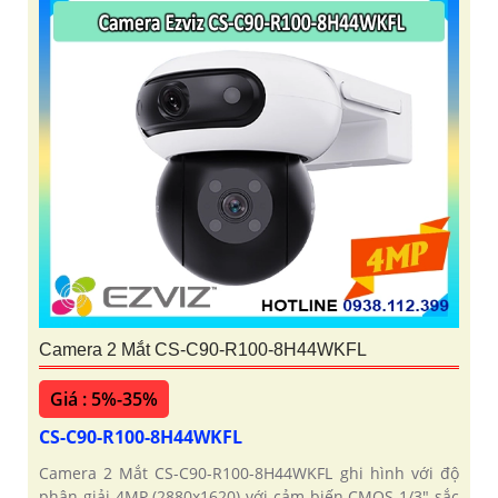
Camera 2 Mắt CS-C90-R100-8H44WKFL
Giá : 5%-35%
CS-C90-R100-8H44WKFL
Camera 2 Mắt CS-C90-R100-8H44WKFL ghi hình với độ
phân giải 4MP (2880x1620) với cảm biến CMOS 1/3" sắc