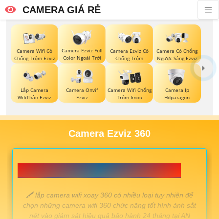
CAMERA GIÁ RẺ
Camera Ezviz Full
Camera Wifi Có
Camera Ezviz Có
Camera Có Chống
Color Ngoài Trời
Chống Trộm Ezviz
Chống Trộm
Ngược Sáng Ezviz
Lắp Camera
Camera Onvif
Camera Wifi Chống
Camera Ip
WifiThân Ezviz
Ezviz
Trộm Imou
Hdparagon
Camera Ezviz 360
📗 LẮP CAMERA WIFI XOAY 360 GIÁ RẺ 💎
️🖍 lắp camera wifi xoay 360 có nhiều loại tuy nhiên để
chọn những camera wifi 360 chức năng tốt hình ảnh sắt
nét vào giám sát hiệu quả bảo hành 24 tháng tại AN