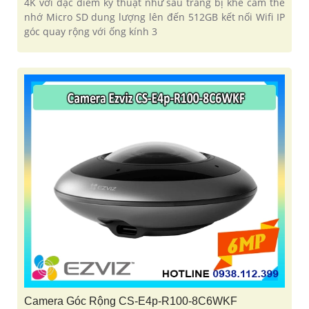
4K với đặc điểm kỹ thuật như sau trang bị khe cắm thẻ
nhớ Micro SD dung lượng lên đến 512GB kết nối Wifi IP
góc quay rộng với ống kính 3
Camera Góc Rộng CS-E4p-R100-8C6WKF