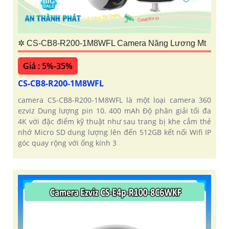
✲ CS-CB8-R200-1M8WFL Camera Năng Lương Mt
Giá : 5%-35%
CS-CB8-R200-1M8WFL
camera CS-CB8-R200-1M8WFL là một loại camera 360
ezviz Dung lượng pin 10. 400 mAh Độ phân giải tối đa
4K với đặc điểm kỹ thuật như sau trang bị khe cắm thẻ
nhớ Micro SD dung lượng lên đến 512GB kết nối Wifi IP
góc quay rộng với ống kính 3