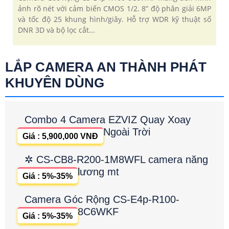
ảnh rõ nét với cảm biến CMOS 1/2. 8” độ phân giải 6MP
và tốc độ 25 khung hình/giây. Hỗ trợ WDR kỹ thuật số
DNR 3D và bộ lọc cắt...
LẮP CAMERA AN THÀNH PHÁT
KHUYÊN DÙNG
Combo 4 Camera EZVIZ Quay Xoay
Ngoài Trời
Giá : 5,900,000 VNĐ
✲ CS-CB8-R200-1M8WFL camera năng
lương mt
Giá : 5%-35%
Camera Góc Rộng CS-E4p-R100-
8C6WKF
Giá : 5%-35%