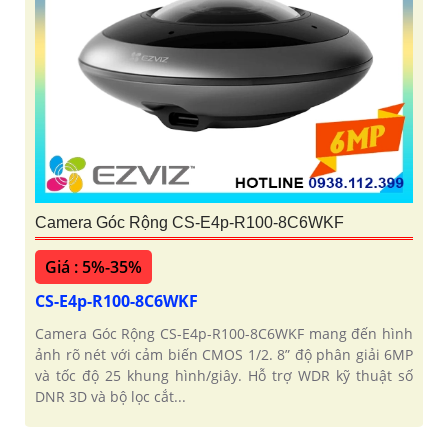
Camera Góc Rộng CS-E4p-R100-8C6WKF
Giá : 5%-35%
CS-E4p-R100-8C6WKF
Camera Góc Rộng CS-E4p-R100-8C6WKF mang đến hình
ảnh rõ nét với cảm biến CMOS 1/2. 8” độ phân giải 6MP
và tốc độ 25 khung hình/giây. Hỗ trợ WDR kỹ thuật số
DNR 3D và bộ lọc cắt...