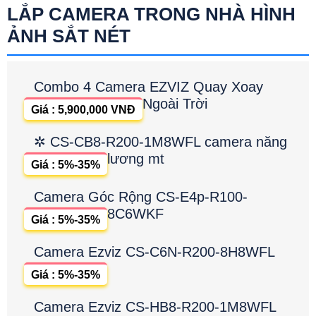
LẮP CAMERA TRONG NHÀ HÌNH
ẢNH SẮT NÉT
Combo 4 Camera EZVIZ Quay Xoay
Ngoài Trời
Giá : 5,900,000 VNĐ
✲ CS-CB8-R200-1M8WFL camera năng
lương mt
Giá : 5%-35%
Camera Góc Rộng CS-E4p-R100-
8C6WKF
Giá : 5%-35%
Camera Ezviz CS-C6N-R200-8H8WFL
Giá : 5%-35%
Camera Ezviz CS-HB8-R200-1M8WFL