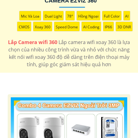
CAMERA EZVIZ 360
LẮP CAMERA WIFI 360 CHÍNH HÃNG
Mic Và Loa
Dual Light
78°
Hồng Ngoại
Full Color
AI
Camera Wifi 360 ezviz
CMOS
Xoay 360
Speed Dome
AI Coding
IP66
3D DNR
Camera Wifi 360 imou
Camera Wifi 360 Kbone
Lắp Camera wifi 360
Lắp camera wifi xoay 360 là lựa
chọn của nhiều công trình vừa và nhỏ với chức năng
kết nối wifi xoay 360 độ dễ dàng trên điện thoại máy
tính, giúp góc giám sát hiệu quả hơn
'