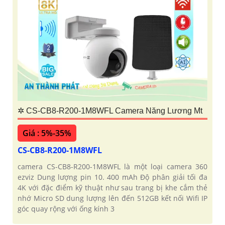
✲ CS-CB8-R200-1M8WFL Camera Năng Lương Mt
Giá : 5%-35%
CS-CB8-R200-1M8WFL
camera CS-CB8-R200-1M8WFL là một loại camera 360
ezviz Dung lượng pin 10. 400 mAh Độ phân giải tối đa
4K với đặc điểm kỹ thuật như sau trang bị khe cắm thẻ
nhớ Micro SD dung lượng lên đến 512GB kết nối Wifi IP
góc quay rộng với ống kính 3