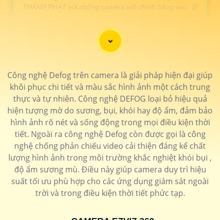
THÀNH PHÁT với những camera wifi chính hãng sau. 🛒
LOẠI CAMERA WIFI 360 /td>
THÔNG TIN
Công nghệ Defog trên camera là giải pháp hiện đại giúp
💎 Lắp Camera Wifi 360 Sắt nét
khôi phục chi tiết và màu sắc hình ảnh một cách trung
1.600.000 VNĐ
Báo động qua điện thoại hình ảnh 2k thiết kế đẹp
IPC-
thực và tự nhiên. Công nghệ DEFOG loại bỏ hiệu quả
GK2CP-3C0W-IMOU
hiện tượng mờ do sương, bụi, khói hay độ ẩm, đảm bảo
🗂 Camera wifi 360 ezviz giá rẻ
hình ảnh rõ nét và sống động trong mọi điều kiện thời
tiết. Ngoài ra công nghệ Defog còn được gọi là công
1.200.000 VNĐ
Hồng ngoại 20m độ phân giải 2.0MP
CS-TY1-B0-1G2WF
nghệ chống phản chiếu video cải thiện đáng kể chất
📶 Lắp camera wifi 360 Kbone
lượng hình ảnh trong môi trường khắc nghiệt khói bụi ,
1.400.000 VNĐ
Sắt nét Ultra 2k thiết kế nhỏ gọn hình ảnh đẹp
KN-H41P
độ ẩm sương mù. Điều này giúp camera duy trì hiệu
🌟 Lắp camera wifi 360 ngoài trời
suất tối ưu phù hợp cho các ứng dụng giám sát ngoài
trời và trong điều kiện thời tiết phức tạp.
1.500.000 VNĐ
Camera 2k chống mưa nắng bảo mật cao
IPC-GS7EP-
3M0WE