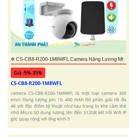
✲ CS-CB8-R200-1M8WFL Camera Năng Lương Mt
Giá :5%-35%
CS-CB8-R200-1M8WFL
camera CS-CB8-R200-1M8WFL là một loại camera 360
ezviz Dung lượng pin 10. 400 mAh Độ phân giải tối đa
4K với đặc điểm kỹ thuật như sau trang bị khe cắm thẻ
nhớ Micro SD dung lượng lên đến 512GB kết nối Wifi IP
góc quay rộng với ống kính 3