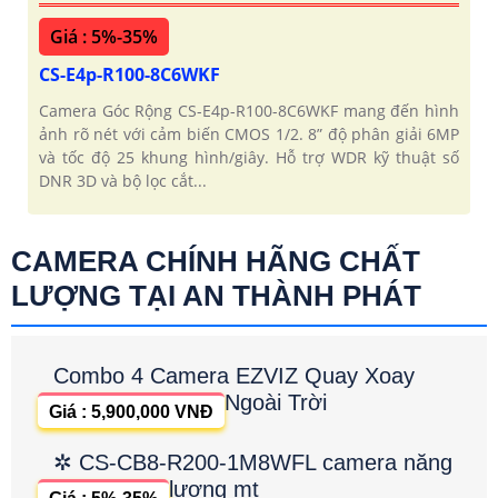
Giá : 5%-35%
CS-E4p-R100-8C6WKF
Camera Góc Rộng CS-E4p-R100-8C6WKF mang đến hình
ảnh rõ nét với cảm biến CMOS 1/2. 8” độ phân giải 6MP
và tốc độ 25 khung hình/giây. Hỗ trợ WDR kỹ thuật số
DNR 3D và bộ lọc cắt...
CAMERA CHÍNH HÃNG CHẤT
LƯỢNG TẠI AN THÀNH PHÁT
Combo 4 Camera EZVIZ Quay Xoay
Ngoài Trời
Giá : 5,900,000 VNĐ
✲ CS-CB8-R200-1M8WFL camera năng
lương mt