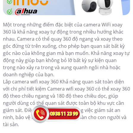
Một trong những điểm đặc biệt của camera WiFi xoay
360 là khả năng xoay tự động trong nhiều hướng khác
nhau. Camera có thể quay 360 độ ngang và xoay theo
góc đứng từ trên xuống, cho phép bạn quan sát bất kỳ
góc nào của không gian mà bạn muốn. Khả năng xoay tự
động này giúp bạn không bỏ lỡ bất kỳ sự kiện quan
trọng nào xảy ra trong và xung quanh ngôi nhà hoặc
doanh nghiệp của bạn.
Lắp camera wifi xoay 360 Khả năng quan sát toàn diện
với chi phí tiết kiệm Camera wifi xoay 360 có thể xoay 360
độ theo chiều ngang và 180 độ theo chiều dọc, giúp
người dùng có thể quan sát được toàn bộ khu vực cần
giám sát. Điều này rất hữu ích trong việc giám sát an
ninh, bảo vệ tài sản, đảm bảo an toàn cho con người và
tài sản.