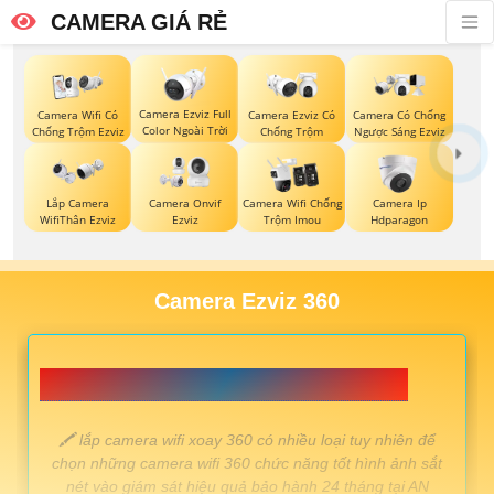
CAMERA GIÁ RẺ
Camera Ezviz Full
Camera Wifi Có
Camera Ezviz Có
Camera Có Chống
Color Ngoài Trời
Chống Trộm Ezviz
Chống Trộm
Ngược Sáng Ezviz
Lắp Camera
Camera Onvif
Camera Wifi Chống
Camera Ip
WifiThân Ezviz
Ezviz
Trộm Imou
Hdparagon
Camera Ezviz 360
📗 LẮP CAMERA WIFI XOAY 360 GIÁ RẺ 💎
️🖍 lắp camera wifi xoay 360 có nhiều loại tuy nhiên để
chọn những camera wifi 360 chức năng tốt hình ảnh sắt
nét vào giám sát hiệu quả bảo hành 24 tháng tại AN