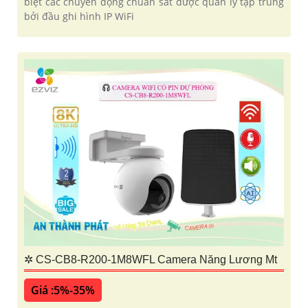
biệt các chuyển động chuẩn sát được quản lý tập trung
bởi đầu ghi hình IP WiFi
✲ CS-CB8-R200-1M8WFL Camera Năng Lương Mt
Giá :5%-35%