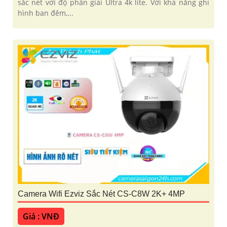
sắc nét với độ phân giải Ultra 4k lite. Với khả năng ghi
hình ban đêm,...
Camera Wifi Ezviz Sắc Nét CS-C8W 2K+ 4MP
Giá : VNĐ