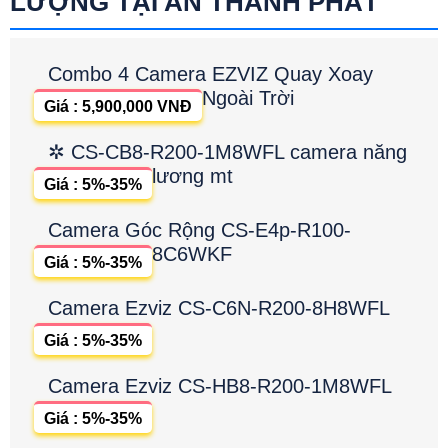
LƯỢNG TẠI AN THÀNH PHÁT
Combo 4 Camera EZVIZ Quay Xoay
Ngoài Trời
Giá : 5,900,000 VNĐ
✲ CS-CB8-R200-1M8WFL camera năng
lương mt
Giá : 5%-35%
Camera Góc Rộng CS-E4p-R100-
8C6WKF
Giá : 5%-35%
Camera Ezviz CS-C6N-R200-8H8WFL
Giá : 5%-35%
Camera Ezviz CS-HB8-R200-1M8WFL
Giá : 5%-35%