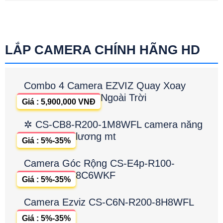
LẮP CAMERA CHÍNH HÃNG HD
Combo 4 Camera EZVIZ Quay Xoay
Ngoài Trời
Giá : 5,900,000 VNĐ
✲ CS-CB8-R200-1M8WFL camera năng
lương mt
Giá : 5%-35%
Camera Góc Rộng CS-E4p-R100-
8C6WKF
Giá : 5%-35%
Camera Ezviz CS-C6N-R200-8H8WFL
Giá : 5%-35%