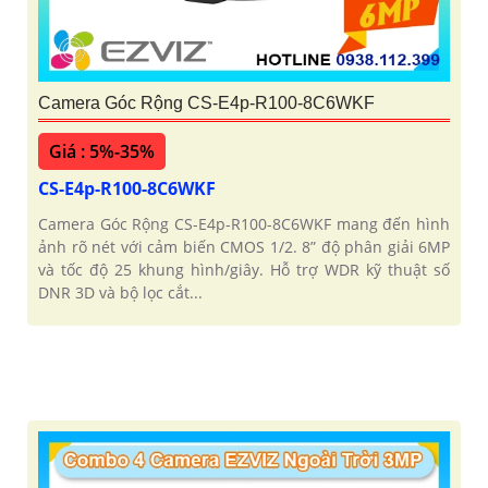
Camera Góc Rộng CS-E4p-R100-8C6WKF
Giá : 5%-35%
CS-E4p-R100-8C6WKF
Camera Góc Rộng CS-E4p-R100-8C6WKF mang đến hình
ảnh rõ nét với cảm biến CMOS 1/2. 8” độ phân giải 6MP
và tốc độ 25 khung hình/giây. Hỗ trợ WDR kỹ thuật số
DNR 3D và bộ lọc cắt...