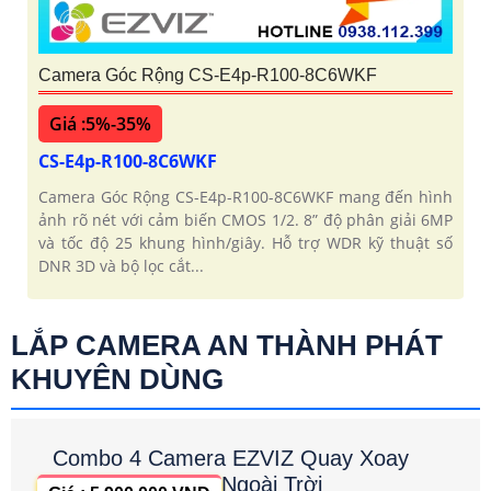
Camera Góc Rộng CS-E4p-R100-8C6WKF
Giá :5%-35%
CS-E4p-R100-8C6WKF
Camera Góc Rộng CS-E4p-R100-8C6WKF mang đến hình
ảnh rõ nét với cảm biến CMOS 1/2. 8” độ phân giải 6MP
và tốc độ 25 khung hình/giây. Hỗ trợ WDR kỹ thuật số
DNR 3D và bộ lọc cắt...
LẮP CAMERA AN THÀNH PHÁT
KHUYÊN DÙNG
Combo 4 Camera EZVIZ Quay Xoay
Ngoài Trời