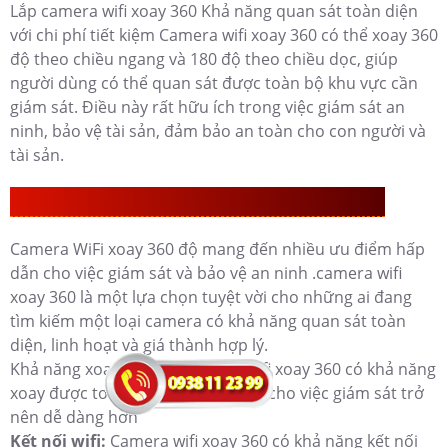
Lắp camera wifi xoay 360 Khả năng quan sát toàn diện
với chi phí tiết kiệm Camera wifi xoay 360 có thể xoay 360
độ theo chiều ngang và 180 độ theo chiều dọc, giúp
người dùng có thể quan sát được toàn bộ khu vực cần
giám sát. Điều này rất hữu ích trong việc giám sát an
ninh, bảo vệ tài sản, đảm bảo an toàn cho con người và
tài sản.
NHỮNG ƯU ĐIỂM CỦA CAMERA WIFI XOAY 360
Camera WiFi xoay 360 độ mang đến nhiều ưu điểm hấp
dẫn cho việc giám sát và bảo vệ an ninh .camera wifi
xoay 360 là một lựa chọn tuyệt vời cho những ai đang
tìm kiếm một loại camera có khả năng quan sát toàn
diện, linh hoạt và giá thành hợp lý.
Khả năng xoay 360 độ: Camera wifi xoay 360 có khả năng
xoay được toàn cảnh 360 độ, giúp cho việc giám sát trở
nên dễ dàng hơn
Kết nối wifi:
Camera wifi xoay 360 có khả năng kết nối