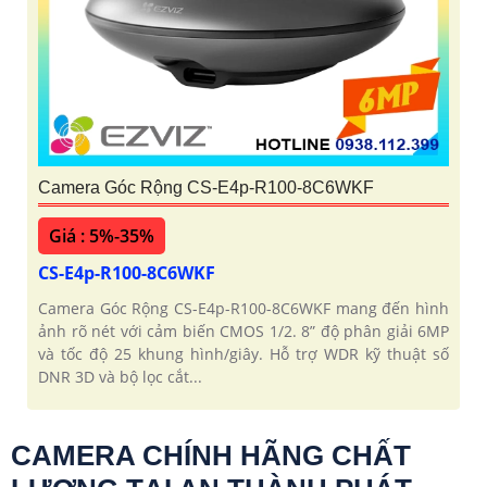
Camera Góc Rộng CS-E4p-R100-8C6WKF
Giá : 5%-35%
CS-E4p-R100-8C6WKF
Camera Góc Rộng CS-E4p-R100-8C6WKF mang đến hình
ảnh rõ nét với cảm biến CMOS 1/2. 8” độ phân giải 6MP
và tốc độ 25 khung hình/giây. Hỗ trợ WDR kỹ thuật số
DNR 3D và bộ lọc cắt...
CAMERA CHÍNH HÃNG CHẤT