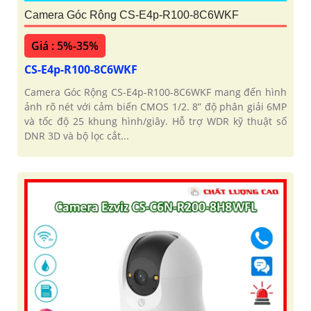
Camera Góc Rộng CS-E4p-R100-8C6WKF
Giá : 5%-35%
CS-E4p-R100-8C6WKF
Camera Góc Rộng CS-E4p-R100-8C6WKF mang đến hình
ảnh rõ nét với cảm biến CMOS 1/2. 8” độ phân giải 6MP
và tốc độ 25 khung hình/giây. Hỗ trợ WDR kỹ thuật số
DNR 3D và bộ lọc cắt...