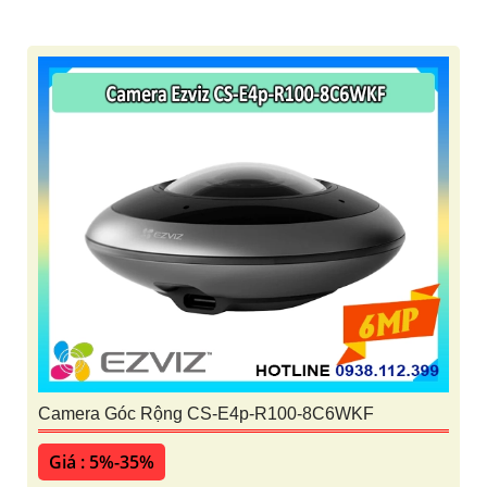
Camera Góc Rộng CS-E4p-R100-8C6WKF
Giá : 5%-35%