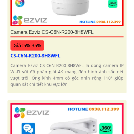
Camera Ezviz CS-C6N-R200-8H8WFL
Giá :5%-35%
CS-C6N-R200-8H8WFL
Camera Ezviz CS-C6N-R200-8H8WFL là dòng camera IP
Wi-Fi với độ phân giải 4K mang đến hình ảnh sắc nét
vượt trội. Ống kính 4mm có góc nhìn rộng 110° giúp
quan sát chi tiết khu vực lớn