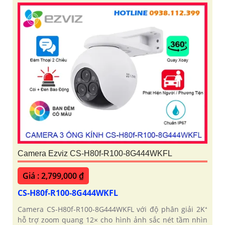
Camera Ezviz CS-H80f-R100-8G444WKFL
Giá : 2,799,000 ₫
CS-H80f-R100-8G444WKFL
Camera CS-H80f-R100-8G444WKFL với độ phân giải 2K⁺
hỗ trợ zoom quang 12× cho hình ảnh sắc nét tầm nhìn