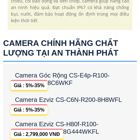
chiều, còi báo động và đèn chớp, camera giúp nâng cao
an ninh hiệu quả. Đạt chuẩn IP67 có khả năng chống
bụi, nước, đảm bảo hoạt động ổn định trong mọi điều
kiện thời tiết
CAMERA CHÍNH HÃNG CHẤT
LƯỢNG TẠI AN THÀNH PHÁT
Camera Góc Rộng CS-E4p-R100-
8C6WKF
Giá : 5%-35%
Camera Ezviz CS-C6N-R200-8H8WFL
Giá : 5%-35%
Camera Ezviz CS-H80f-R100-
8G444WKFL
Giá : 2,799,000 VNĐ