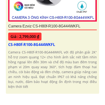
Camera Ezviz CS-H80f-R100-8G444WKFL
Giá : 2,799,000 ₫
CS-H80f-R100-8G444WKFL
Camera CS-H80f-R100-8G444WKFL với độ phân giải 2K⁺
hỗ trợ zoom quang 12× cho hình ảnh sắc nét tầm nhìn
hồng ngoại lên đến 30m và chế độ màu ban đêm trong
phạm vi 20m quay xoay 360°, tích hợp đàm thoại hai
chiều, còi báo động và đèn chớp, camera giúp nâng cao
an ninh hiệu quả. Đạt chuẩn IP67 có khả năng chống
bụi, nước, đảm bảo hoạt động ổn định trong mọi điều
kiện thời tiết