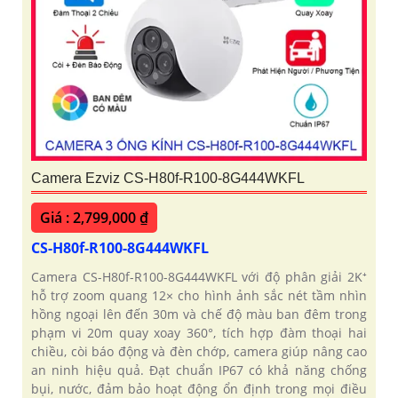
Camera Ezviz CS-H80f-R100-8G444WKFL
Giá : 2,799,000 ₫
CS-H80f-R100-8G444WKFL
Camera CS-H80f-R100-8G444WKFL với độ phân giải 2K⁺
hỗ trợ zoom quang 12× cho hình ảnh sắc nét tầm nhìn
hồng ngoại lên đến 30m và chế độ màu ban đêm trong
phạm vi 20m quay xoay 360°, tích hợp đàm thoại hai
chiều, còi báo động và đèn chớp, camera giúp nâng cao
an ninh hiệu quả. Đạt chuẩn IP67 có khả năng chống
bụi, nước, đảm bảo hoạt động ổn định trong mọi điều