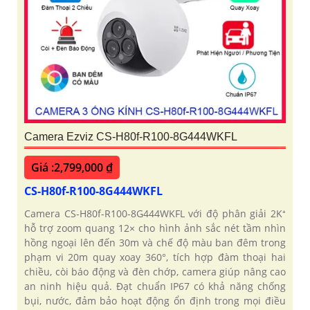
Camera Ezviz CS-H80f-R100-8G444WKFL
Giá :2,799,000 ₫
CS-H80f-R100-8G444WKFL
Camera CS-H80f-R100-8G444WKFL với độ phân giải 2K⁺
hỗ trợ zoom quang 12× cho hình ảnh sắc nét tầm nhìn
hồng ngoại lên đến 30m và chế độ màu ban đêm trong
phạm vi 20m quay xoay 360°, tích hợp đàm thoại hai
chiều, còi báo động và đèn chớp, camera giúp nâng cao
an ninh hiệu quả. Đạt chuẩn IP67 có khả năng chống
bụi, nước, đảm bảo hoạt động ổn định trong mọi điều