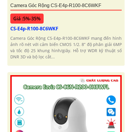
Camera Góc Rộng CS-E4p-R100-8C6WKF
Giá :5%-35%
CS-E4p-R100-8C6WKF
Camera Góc Rộng CS-E4p-R100-8C6WKF mang đến hình
ảnh rõ nét với cảm biến CMOS 1/2. 8” độ phân giải 6MP
và tốc độ 25 khung hình/giây. Hỗ trợ WDR kỹ thuật số
DNR 3D và bộ lọc cắt...