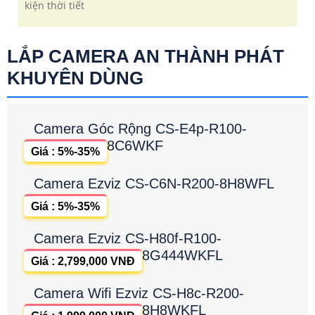
kiện thời tiết
LẮP CAMERA AN THÀNH PHÁT
KHUYÊN DÙNG
Camera Góc Rộng CS-E4p-R100-
8C6WKF
Giá : 5%-35%
Camera Ezviz CS-C6N-R200-8H8WFL
Giá : 5%-35%
Camera Ezviz CS-H80f-R100-
8G444WKFL
Giá : 2,799,000 VNĐ
Camera Wifi Ezviz CS-H8c-R200-
8H8WKFL