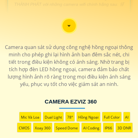
THÀNH PHÁT với những camera wifi chính hãng sau. 🛒
LOẠI CAMERA WIFI 360 /td>
THÔNG TIN
Camera quan sát sử dụng công nghệ hồng ngoại thông
💎 Lắp Camera Wifi 360 Sắt nét
minh cho phép ghi lại hình ảnh ban đêm sắc nét, chi
1.600.000 VNĐ
Báo động qua điện thoại hình ảnh 2k thiết kế đẹp
IPC-
tiết trong điều kiện không có ánh sáng. Nhờ trang bị
GK2CP-3C0W-IMOU
tích hợp đèn LED hồng ngoại, camera đảm bảo chất
🗂 Camera wifi 360 ezviz giá rẻ
lượng hình ảnh rõ ràng trong mọi điều kiện ánh sáng
yếu, phục vụ tốt cho việc giám sát an ninh.
1.200.000 VNĐ
Hồng ngoại 20m độ phân giải 2.0MP
CS-TY1-B0-1G2WF
📶 Lắp camera wifi 360 Kbone
CAMERA EZVIZ 360
1.400.000 VNĐ
Sắt nét Ultra 2k thiết kế nhỏ gọn hình ảnh đẹp
KN-H41P
🌟 Lắp camera wifi 360 ngoài trời
Mic Và Loa
Dual Light
78°
Hồng Ngoại
Full Color
AI
1.500.000 VNĐ
Camera 2k chống mưa nắng bảo mật cao
IPC-GS7EP-
3M0WE
CMOS
Xoay 360
Speed Dome
AI Coding
IP66
3D DNR