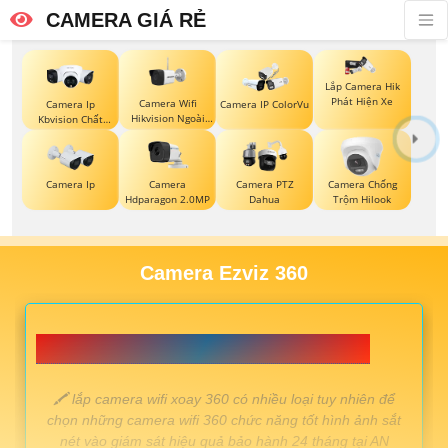
CAMERA GIÁ RẺ
Lắp Camera Hik
Phát Hiện Xe
Camera Wifi
Camera Ip
Camera IP ColorVu
Hikvision Ngoài
Kbvision Chất
Trời
Lượng
Camera Ip
Camera
Camera PTZ
Camera Chống
Hdparagon 2.0MP
Dahua
Trộm Hilook
Camera Ezviz 360
📗 LẮP CAMERA WIFI XOAY 360 GIÁ RẺ 💎
️🖍 lắp camera wifi xoay 360 có nhiều loại tuy nhiên để
chọn những camera wifi 360 chức năng tốt hình ảnh sắt
nét vào giám sát hiệu quả bảo hành 24 tháng tại AN