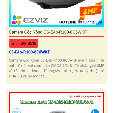
Camera Góc Rộng CS-E4p-R100-8C6WKF
Giá : 5%-35%
CS-E4p-R100-8C6WKF
Camera Góc Rộng CS-E4p-R100-8C6WKF mang đến hình
ảnh rõ nét với cảm biến CMOS 1/2. 8” độ phân giải 6MP
và tốc độ 25 khung hình/giây. Hỗ trợ WDR kỹ thuật số
DNR 3D và bộ lọc cắt...