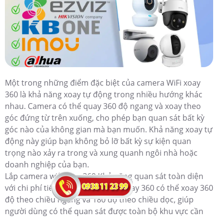
Một trong những điểm đặc biệt của camera WiFi xoay
360 là khả năng xoay tự động trong nhiều hướng khác
nhau. Camera có thể quay 360 độ ngang và xoay theo
góc đứng từ trên xuống, cho phép bạn quan sát bất kỳ
góc nào của không gian mà bạn muốn. Khả năng xoay tự
động này giúp bạn không bỏ lỡ bất kỳ sự kiện quan
trọng nào xảy ra trong và xung quanh ngôi nhà hoặc
doanh nghiệp của bạn.
Lắp camera wifi xoay 360 Khả năng quan sát toàn diện
với chi phí tiết kiệm Camera wifi xoay 360 có thể xoay 360
độ theo chiều ngang và 180 độ theo chiều dọc, giúp
người dùng có thể quan sát được toàn bộ khu vực cần