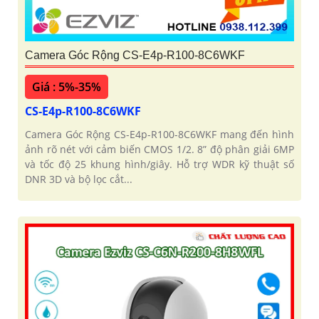
Camera Góc Rộng CS-E4p-R100-8C6WKF
Giá : 5%-35%
CS-E4p-R100-8C6WKF
Camera Góc Rộng CS-E4p-R100-8C6WKF mang đến hình
ảnh rõ nét với cảm biến CMOS 1/2. 8” độ phân giải 6MP
và tốc độ 25 khung hình/giây. Hỗ trợ WDR kỹ thuật số
DNR 3D và bộ lọc cắt...