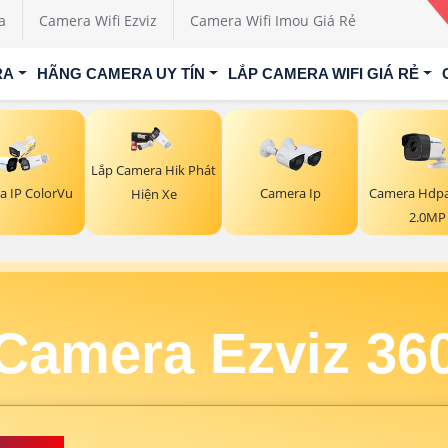
a
Camera Wifi Ezviz
Camera Wifi Imou Giá Rẻ
RA
HÃNG CAMERA UY TÍN
LẮP CAMERA WIFI GIÁ RẺ
Lắp Camera Hik Phát
a IP ColorVu
Camera Ip
Camera Hdp
Hiện Xe
2.0MP
Camera Ezviz 36