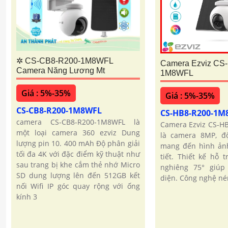
✲ CS-CB8-R200-1M8WFL
Camera Ezviz CS
Camera Năng Lương Mt
1M8WFL
Giá : 5%-35%
Giá : 5%-35%
CS-CB8-R200-1M8WFL
CS-HB8-R200-1
camera CS-CB8-R200-1M8WFL là
Camera Ezviz CS-H
một loại camera 360 ezviz Dung
là camera 8MP, độ
lượng pin 10. 400 mAh Độ phân giải
mang đến hình ảnh
tối đa 4K với đặc điểm kỹ thuật như
tiết. Thiết kế hỗ 
sau trang bị khe cắm thẻ nhớ Micro
nghiêng 75° giúp
SD dung lượng lên đến 512GB kết
diện. Công nghệ né
nối Wifi IP góc quay rộng với ống
kính 3