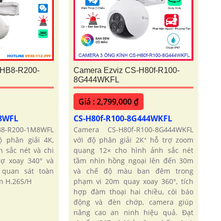
-HB8-R200-
Camera Ezviz CS-H80f-R100-
8G444WKFL
Giá : 2,799,000 ₫
M8WFL
CS-H80f-R100-8G444WKFL
B8-R200-1M8WFL
Camera CS-H80f-R100-8G444WKFL
 phân giải 4K,
với độ phân giải 2K⁺ hỗ trợ zoom
 sắc nét và chi
quang 12× cho hình ảnh sắc nét
trợ xoay 340° và
tầm nhìn hồng ngoại lên đến 30m
 quan sát toàn
và chế độ màu ban đêm trong
n H.265/H
phạm vi 20m quay xoay 360°, tích
hợp đàm thoại hai chiều, còi báo
động và đèn chớp, camera giúp
nâng cao an ninh hiệu quả. Đạt