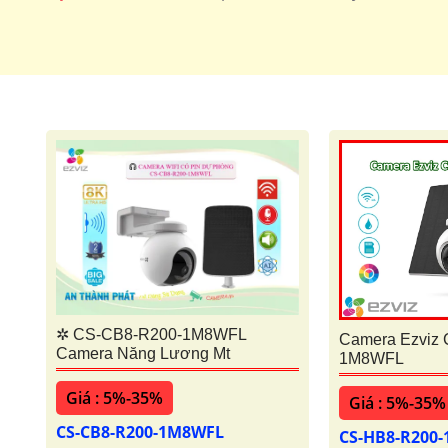
Camera Wifi 360 ezviz
Camera Wifi 
✲ CS-CB8-R200-1M8WFL
Camera Ezviz
Camera Năng Lương Mt
1M8WFL
Giá : 5%-35%
Giá : 5%-35%
CS-CB8-R200-1M8WFL
CS-HB8-R200