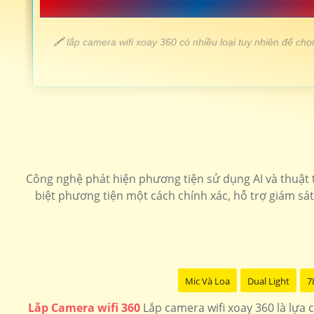
📗 LẮP CAMERA WIFI XOAY 360 GIÁ 
️🖍 lắp camera wifi xoay 360 có nhiều loại tuy nhiên để 
LOẠI CAMERA WIFI 360 /td>
💎 Lắp Camera Wifi 360 Sắt nét
Công nghệ phát hiện phương tiện sử dụng AI và thuật t
🗂 Camera wifi 360 ezviz giá rẻ
biệt phương tiện một cách chính xác, hỗ trợ giám sát
📶 Lắp camera wifi 360 Kbone
🌟 Lắp camera wifi 360 ngoài trời
Mic Và Loa
Dual Light
7
Lắp Camera wifi 360
Lắp camera wifi xoay 360 là lựa 