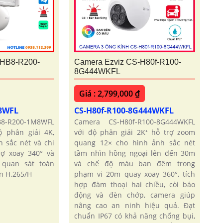
-HB8-R200-
Camera Ezviz CS-H80f-R100-
8G444WKFL
Giá : 2,799,000 ₫
M8WFL
CS-H80f-R100-8G444WKFL
B8-R200-1M8WFL
Camera CS-H80f-R100-8G444WKFL
 phân giải 4K,
với độ phân giải 2K⁺ hỗ trợ zoom
 sắc nét và chi
quang 12× cho hình ảnh sắc nét
trợ xoay 340° và
tầm nhìn hồng ngoại lên đến 30m
 quan sát toàn
và chế độ màu ban đêm trong
n H.265/H
phạm vi 20m quay xoay 360°, tích
hợp đàm thoại hai chiều, còi báo
động và đèn chớp, camera giúp
nâng cao an ninh hiệu quả. Đạt
chuẩn IP67 có khả năng chống bụi,