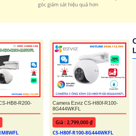
360 imou
Camera Wifi 360 Kbone
góc giám sát hiệu quả hơn
 CS-HB8-R200-
Camera Ezviz CS-H80f-R100-
8G444WKFL
Giá : 2,799,000 ₫
-1M8WFL
CS-H80f-R100-8G444WKFL