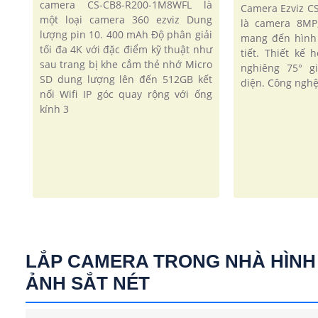
camera CS-CB8-R200-1M8WFL là
Camera Ezviz 
một loại camera 360 ezviz Dung
là camera 8MP
lượng pin 10. 400 mAh Độ phân giải
mang đến hình 
tối đa 4K với đặc điểm kỹ thuật như
tiết. Thiết kế 
sau trang bị khe cắm thẻ nhớ Micro
nghiêng 75° g
SD dung lượng lên đến 512GB kết
diện. Công nghệ
nối Wifi IP góc quay rộng với ống
kính 3
LẮP CAMERA TRONG NHÀ HÌNH
ẢNH SẮT NÉT