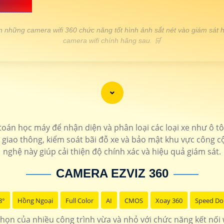
RẺ 💎
chọn những camera wifi 360 chức năng tốt hình ảnh sắt nét vào giám s
camera wifi chính hãng sau. 🛒
THÔNG TIN
1.600.000 VNĐ
Báo động qua điện thoại hình
1.200.000 VNĐ
Hồng ngoại 20m độ
oán học máy để nhận diện và phân loại các loại xe như ô tô
 giao thông, kiểm soát bãi đỗ xe và bảo mật khu vực công cộn
1.400.000 VNĐ
Sắt nét Ultra 2k thi
nghệ này giúp cải thiện độ chính xác và hiệu quả giám sát.
1.500.000 VNĐ
Camera 2k chống mưa
CAMERA EZVIZ 360
8°
Hồng Ngoại
LẮP CAMERA WIFI 360 CHÍNH HÃNG
Full Color
AI
CMOS
Xoay 360
Speed D
chọn của nhiều công trình vừa và nhỏ với chức năng kết nối w