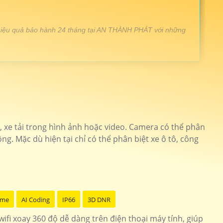
át hiệu quả bảo hành 24 tháng tại AN THÀNH PHÁT với những
 ảnh 2k thiết kế đẹp
IPC-GK2CP-3C0W-IMOU
 phân giải 2.0MP
CS-TY1-B0-1G2WF
, xe tải trong hình ảnh hoặc video. Camera có thể phân
g. Mặc dù hiện tại chỉ có thể phân biệt xe ô tô, công
ết kế nhỏ gọn hình ảnh đẹp
KN-H41P
 nắng bảo mật cao
IPC-GS7EP-3M0WE
ome
AI Coding
IP66
3D DNR
ifi xoay 360 độ dễ dàng trên điện thoại máy tính, giúp