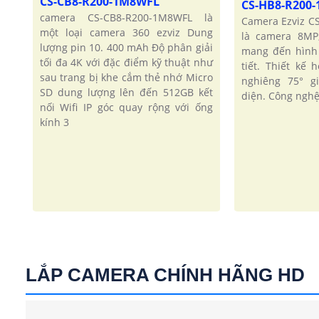
CS-CB8-R200-1M8WFL
CS-HB8-R200
camera CS-CB8-R200-1M8WFL là
Camera Ezviz 
một loại camera 360 ezviz Dung
là camera 8MP
lượng pin 10. 400 mAh Độ phân giải
mang đến hình 
tối đa 4K với đặc điểm kỹ thuật như
tiết. Thiết kế 
sau trang bị khe cắm thẻ nhớ Micro
nghiêng 75° g
SD dung lượng lên đến 512GB kết
diện. Công nghệ
nối Wifi IP góc quay rộng với ống
kính 3
LẮP CAMERA CHÍNH HÃNG HD