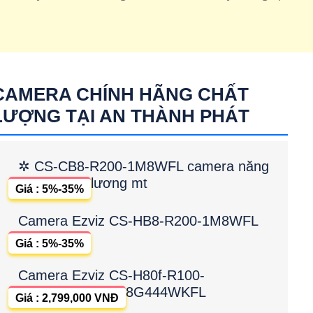
CAMERA CHÍNH HÃNG CHẤT
LƯỢNG TẠI AN THÀNH PHÁT
✲ CS-CB8-R200-1M8WFL camera năng
lương mt
Giá : 5%-35%
Camera Ezviz CS-HB8-R200-1M8WFL
Giá : 5%-35%
Camera Ezviz CS-H80f-R100-
8G444WKFL
Giá : 2,799,000 VNĐ