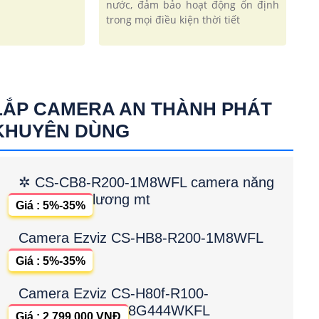
nước, đảm bảo hoạt động ổn định
trong mọi điều kiện thời tiết
LẮP CAMERA AN THÀNH PHÁT
KHUYÊN DÙNG
✲ CS-CB8-R200-1M8WFL camera năng
lương mt
Giá : 5%-35%
Camera Ezviz CS-HB8-R200-1M8WFL
Giá : 5%-35%
Camera Ezviz CS-H80f-R100-
8G444WKFL
Giá : 2,799,000 VNĐ