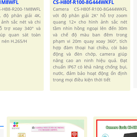
-1M8WFL
CS-H80f-R100-8G444WKFL
CS-HB8-R200-1M8WFL
Camera CS-H80f-R100-8G444WKFL
, độ phân giải 4K,
với độ phân giải 2K⁺ hỗ trợ zoom
ảnh sắc nét và chi
quang 12× cho hình ảnh sắc nét
hỗ trợ xoay 340° và
tầm nhìn hồng ngoại lên đến 30m
iúp quan sát toàn
và chế độ màu ban đêm trong
 nén H.265/H
phạm vi 20m quay xoay 360°, tích
hợp đàm thoại hai chiều, còi báo
động và đèn chớp, camera giúp
nâng cao an ninh hiệu quả. Đạt
chuẩn IP67 có khả năng chống bụi,
nước, đảm bảo hoạt động ổn định
trong mọi điều kiện thời tiết