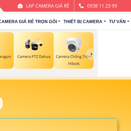
LAP CAMERA GIÁ RẺ
0938 11 23 99
CAMERA GIÁ RẺ TRỌN GÓI
THIẾT BỊ CAMERA
TƯ VẤN
aragon
Camera PTZ Dahua
Camera Chống Trộm
Hilook
0