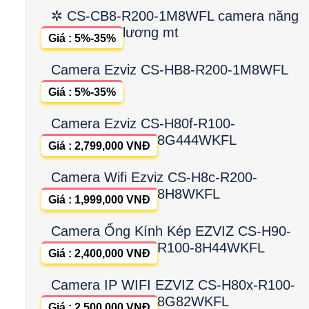
✲ CS-CB8-R200-1M8WFL camera năng
lương mt
Giá : 5%-35%
Camera Ezviz CS-HB8-R200-1M8WFL
Giá : 5%-35%
Camera Ezviz CS-H80f-R100-
8G444WKFL
Giá : 2,799,000 VNĐ
Camera Wifi Ezviz CS-H8c-R200-
8H8WKFL
Giá : 1,999,000 VNĐ
Camera Ống Kính Kép EZVIZ CS-H90-
R100-8H44WKFL
Giá : 2,400,000 VNĐ
Camera IP WIFI EZVIZ CS-H80x-R100-
8G82WKFL
Giá : 2,500,000 VNĐ