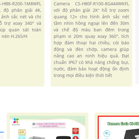
CS-HB8-R200-1M8WFL
Camera CS-H80f-R100-8G444WKFL
, độ phân giải 4K,
với độ phân giải 2K⁺ hỗ trợ zoom
'
ảnh sắc nét và chi
quang 12× cho hình ảnh sắc nét
hỗ trợ xoay 340° và
tầm nhìn hồng ngoại lên đến 30m
iúp quan sát toàn
và chế độ màu ban đêm trong
 nén H.265/H
phạm vi 20m quay xoay 360°, tích
hợp đàm thoại hai chiều, còi báo
động và đèn chớp, camera giúp
nâng cao an ninh hiệu quả. Đạt
chuẩn IP67 có khả năng chống bụi,
nước, đảm bảo hoạt động ổn định
trong mọi điều kiện thời tiết