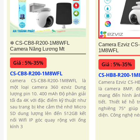
✲ CS-CB8-R200-1M8WFL
Camera Ezviz CS
Camera Năng Lương Mt
1M8WFL
Giá : 5%-35%
Giá : 5%-35%
CS-CB8-R200-1M8WFL
CS-HB8-R200-1
camera CS-CB8-R200-1M8WFL là
Camera Ezviz CS-H
một loại camera 360 ezviz Dung
là camera 8MP, độ
lượng pin 10. 400 mAh Độ phân giải
mang đến hình ảnh
tối đa 4K với đặc điểm kỹ thuật như
tiết. Thiết kế hỗ 
sau trang bị khe cắm thẻ nhớ Micro
nghiêng 75° giúp
SD dung lượng lên đến 512GB kết
diện. Công nghệ né
nối Wifi IP góc quay rộng với ống
kính 3