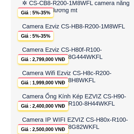
✲ CS-CB8-R200-1M8WFL camera năng
lương mt
Giá : 5%-35%
Camera Ezviz CS-HB8-R200-1M8WFL
Giá : 5%-35%
Camera Ezviz CS-H80f-R100-
8G444WKFL
Giá : 2,799,000 VNĐ
Camera Wifi Ezviz CS-H8c-R200-
8H8WKFL
Giá : 1,999,000 VNĐ
Camera Ống Kính Kép EZVIZ CS-H90-
R100-8H44WKFL
Giá : 2,400,000 VNĐ
Camera IP WIFI EZVIZ CS-H80x-R100-
8G82WKFL
Giá : 2,500,000 VNĐ