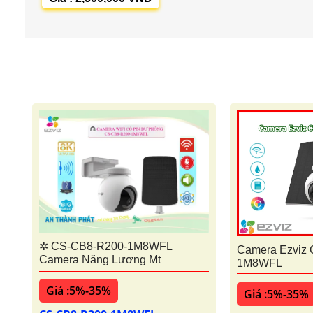
✲ CS-CB8-R200-1M8WFL
Camera Ezviz
Camera Năng Lương Mt
1M8WFL
Giá :5%-35%
Giá :5%-35%