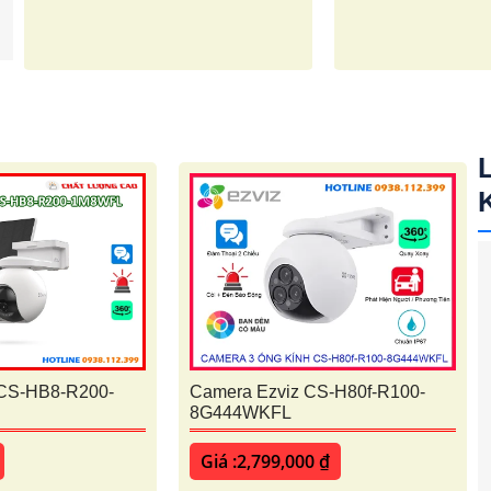
 CS-HB8-R200-
Camera Ezviz CS-H80f-R100-
8G444WKFL
Giá :2,799,000 ₫