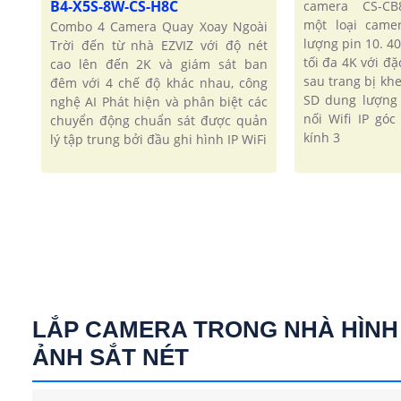
B4-X5S-8W-CS-H8C
camera CS-CB
một loại came
Combo 4 Camera Quay Xoay Ngoài
lượng pin 10. 4
Trời đến từ nhà EZVIZ với độ nét
tối đa 4K với đ
cao lên đến 2K và giám sát ban
sau trang bị kh
đêm với 4 chế độ khác nhau, công
SD dung lượng
nghệ AI Phát hiện và phân biệt các
nối Wifi IP gó
chuyển động chuẩn sát được quản
kính 3
lý tập trung bởi đầu ghi hình IP WiFi
LẮP CAMERA TRONG NHÀ HÌNH
ẢNH SẮT NÉT