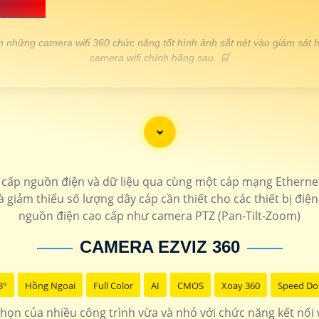
RẺ 💎
chọn những camera wifi 360 chức năng tốt hình ảnh sắt nét vào giám s
camera wifi chính hãng sau. 🛒
THÔNG TIN
1.600.000 VNĐ
Báo động qua điện thoại hình
1.200.000 VNĐ
Hồng ngoại 20m độ
ấp nguồn điện và dữ liệu qua cùng một cáp mạng Ethernet,
à giảm thiểu số lượng dây cáp cần thiết cho các thiết bị điện
1.400.000 VNĐ
Sắt nét Ultra 2k thi
nguồn điện cao cấp như camera PTZ (Pan-Tilt-Zoom)
1.500.000 VNĐ
Camera 2k chống mưa
CAMERA EZVIZ 360
8°
Hồng Ngoại
LẮP CAMERA WIFI 360 CHÍNH HÃNG
Full Color
AI
CMOS
Xoay 360
Speed D
chọn của nhiều công trình vừa và nhỏ với chức năng kết nối w