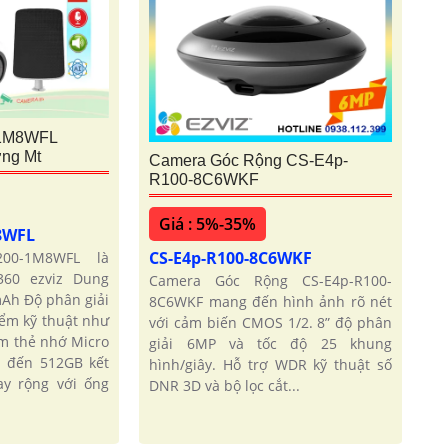
-1M8WFL
ng Mt
Camera Góc Rộng CS-E4p-
R100-8C6WKF
Giá : 5%-35%
M8WFL
CS-E4p-R100-8C6WKF
200-1M8WFL là
360 ezviz Dung
Camera Góc Rộng CS-E4p-R100-
mAh Độ phân giải
8C6WKF mang đến hình ảnh rõ nét
iểm kỹ thuật như
với cảm biến CMOS 1/2. 8” độ phân
ắm thẻ nhớ Micro
giải 6MP và tốc độ 25 khung
 đến 512GB kết
hình/giây. Hỗ trợ WDR kỹ thuật số
ay rộng với ống
DNR 3D và bộ lọc cắt...