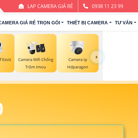
LAP CAMERA GIÁ RẺ
0938 11 23 99
CAMERA GIÁ RẺ TRỌN GÓI
THIẾT BỊ CAMERA
TƯ VẤN
 Ezviz
Camera Wifi Chống
Camera Ip
Trộm Imou
Hdparagon
0