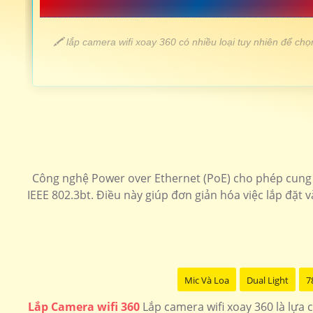
📗 LẮP CAMERA WIFI XOAY 360 GIÁ 
️🖍 lắp camera wifi xoay 360 có nhiều loại tuy nhiên để 
LOẠI CAMERA WIFI 360 /td>
💎 Lắp Camera Wifi 360 Sắt nét
Công nghệ Power over Ethernet (PoE) cho phép cung c
🗂 Camera wifi 360 ezviz giá rẻ
IEEE 802.3bt. Điều này giúp đơn giản hóa việc lắp đặt v
📶 Lắp camera wifi 360 Kbone
🌟 Lắp camera wifi 360 ngoài trời
Mic Và Loa
Dual Light
7
Lắp Camera wifi 360
Lắp camera wifi xoay 360 là lựa 