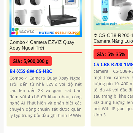
✲ CS-CB8-R200
Camera Năng Lươ
Combo 4 Camera EZVIZ Quay
Xoay Ngoài Trời
Giá : 5%-35%
Giá : 5,900,000 ₫
CS-CB8-R200-1
B4-X5S-8W-CS-H8C
camera CS-CB8-R
một loại camera 
Combo 4 Camera Quay Xoay Ngoài
lượng pin 10. 400 
Trời đến từ nhà EZVIZ với độ nét
tối đa 4K với đặc đ
cao lên đến 2K và giám sát ban
sau trang bị khe c
đêm với 4 chế độ khác nhau, công
SD dung lượng lên
nghệ AI Phát hiện và phân biệt các
nối Wifi IP góc qu
chuyển động chuẩn sát được quản
kính 3
lý tập trung bởi đầu ghi hình IP WiFi