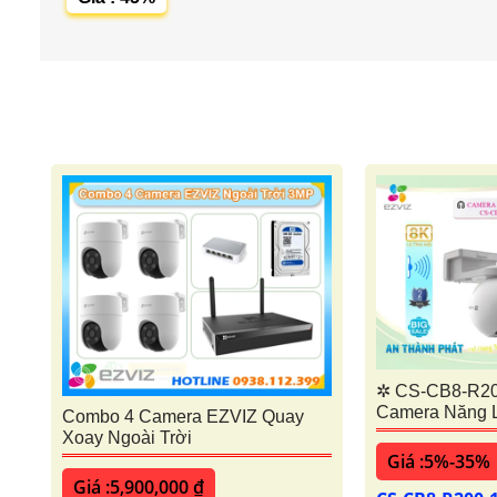
✲ CS-CB8-R2
Camera Năng 
Combo 4 Camera EZVIZ Quay
Xoay Ngoài Trời
Giá :5%-35%
Giá :5,900,000 ₫