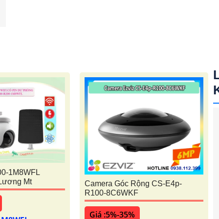
00-1M8WFL
Lương Mt
Camera Góc Rộng CS-E4p-
R100-8C6WKF
Giá :5%-35%