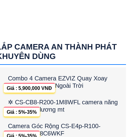
LẮP CAMERA AN THÀNH PHÁT
KHUYÊN DÙNG
Combo 4 Camera EZVIZ Quay Xoay
Ngoài Trời
Giá : 5,900,000 VNĐ
✲ CS-CB8-R200-1M8WFL camera năng
lương mt
Giá : 5%-35%
Camera Góc Rộng CS-E4p-R100-
8C6WKF
Giá : 5%-35%