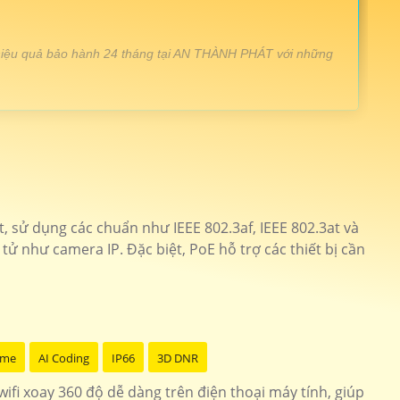
át hiệu quả bảo hành 24 tháng tại AN THÀNH PHÁT với những
 ảnh 2k thiết kế đẹp
IPC-GK2CP-3C0W-IMOU
 phân giải 2.0MP
CS-TY1-B0-1G2WF
 sử dụng các chuẩn như IEEE 802.3af, IEEE 802.3at và
 tử như camera IP. Đặc biệt, PoE hỗ trợ các thiết bị cần
ết kế nhỏ gọn hình ảnh đẹp
KN-H41P
 nắng bảo mật cao
IPC-GS7EP-3M0WE
ome
AI Coding
IP66
3D DNR
ifi xoay 360 độ dễ dàng trên điện thoại máy tính, giúp