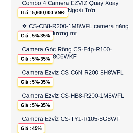
Combo 4 Camera EZVIZ Quay Xoay
Ngoài Trời
Giá : 5,900,000 VNĐ
✲ CS-CB8-R200-1M8WFL camera năng
lương mt
Giá : 5%-35%
Camera Góc Rộng CS-E4p-R100-
8C6WKF
Giá : 5%-35%
Camera Ezviz CS-C6N-R200-8H8WFL
Giá : 5%-35%
Camera Ezviz CS-HB8-R200-1M8WFL
Giá : 5%-35%
Camera Ezviz CS-TY1-R105-8G8WF
Giá : 45%