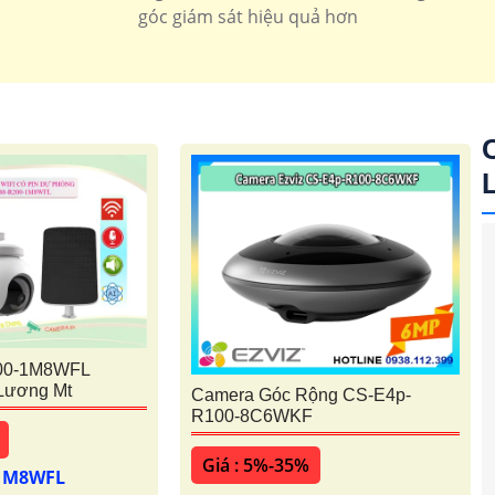
360 imou
Camera Wifi 360 Kbone
góc giám sát hiệu quả hơn
00-1M8WFL
Lương Mt
Camera Góc Rộng CS-E4p-
R100-8C6WKF
Giá : 5%-35%
-1M8WFL