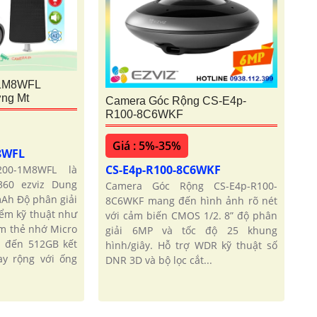
-1M8WFL
ng Mt
Camera Góc Rộng CS-E4p-
R100-8C6WKF
Giá : 5%-35%
M8WFL
CS-E4p-R100-8C6WKF
200-1M8WFL là
360 ezviz Dung
Camera Góc Rộng CS-E4p-R100-
mAh Độ phân giải
8C6WKF mang đến hình ảnh rõ nét
iểm kỹ thuật như
với cảm biến CMOS 1/2. 8” độ phân
ắm thẻ nhớ Micro
giải 6MP và tốc độ 25 khung
 đến 512GB kết
hình/giây. Hỗ trợ WDR kỹ thuật số
ay rộng với ống
DNR 3D và bộ lọc cắt...