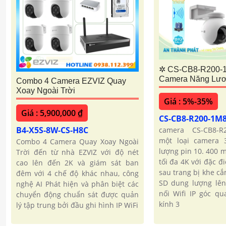
✲ CS-CB8-R200
Camera Năng Lươ
Combo 4 Camera EZVIZ Quay
Xoay Ngoài Trời
Giá : 5%-35%
Giá : 5,900,000 ₫
CS-CB8-R200-1
B4-X5S-8W-CS-H8C
camera CS-CB8-R
một loại camera 
Combo 4 Camera Quay Xoay Ngoài
lượng pin 10. 400 
Trời đến từ nhà EZVIZ với độ nét
tối đa 4K với đặc đ
cao lên đến 2K và giám sát ban
sau trang bị khe c
đêm với 4 chế độ khác nhau, công
SD dung lượng lên
nghệ AI Phát hiện và phân biệt các
nối Wifi IP góc qu
chuyển động chuẩn sát được quản
kính 3
lý tập trung bởi đầu ghi hình IP WiFi