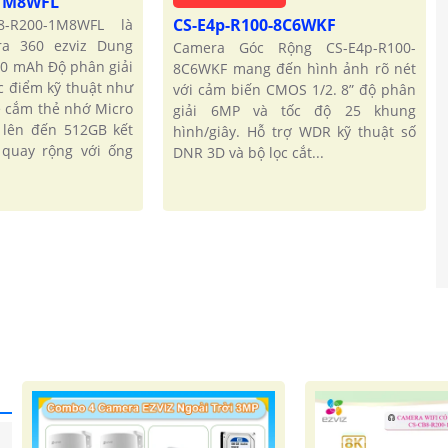
-1M8WFL
CS-E4p-R100-8C6WKF
8-R200-1M8WFL là
ra 360 ezviz Dung
Camera Góc Rộng CS-E4p-R100-
00 mAh Độ phân giải
8C6WKF mang đến hình ảnh rõ nét
ặc điểm kỹ thuật như
với cảm biến CMOS 1/2. 8” độ phân
e cắm thẻ nhớ Micro
giải 6MP và tốc độ 25 khung
 lên đến 512GB kết
hình/giây. Hỗ trợ WDR kỹ thuật số
c quay rộng với ống
DNR 3D và bộ lọc cắt...