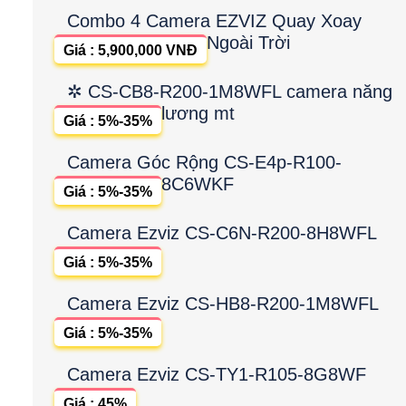
Combo 4 Camera EZVIZ Quay Xoay
Ngoài Trời
Giá : 5,900,000 VNĐ
✲ CS-CB8-R200-1M8WFL camera năng
lương mt
Giá : 5%-35%
Camera Góc Rộng CS-E4p-R100-
8C6WKF
Giá : 5%-35%
Camera Ezviz CS-C6N-R200-8H8WFL
Giá : 5%-35%
Camera Ezviz CS-HB8-R200-1M8WFL
Giá : 5%-35%
Camera Ezviz CS-TY1-R105-8G8WF
Giá : 45%