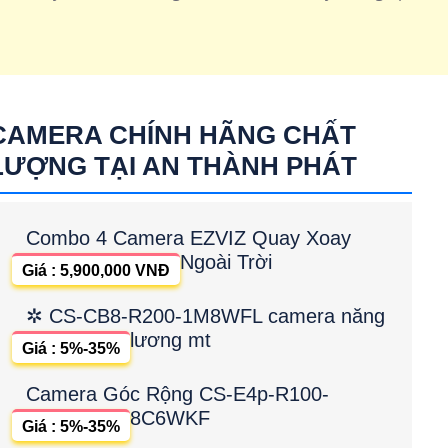
CAMERA CHÍNH HÃNG CHẤT
LƯỢNG TẠI AN THÀNH PHÁT
Combo 4 Camera EZVIZ Quay Xoay
Ngoài Trời
Giá : 5,900,000 VNĐ
✲ CS-CB8-R200-1M8WFL camera năng
lương mt
Giá : 5%-35%
Camera Góc Rộng CS-E4p-R100-
8C6WKF
Giá : 5%-35%