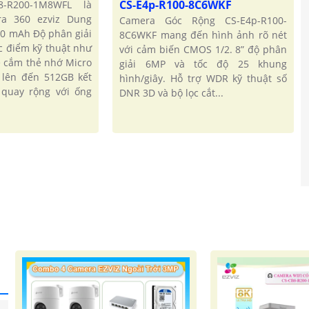
CS-E4p-R100-8C6WKF
8-R200-1M8WFL là
ra 360 ezviz Dung
Camera Góc Rộng CS-E4p-R100-
'
00 mAh Độ phân giải
8C6WKF mang đến hình ảnh rõ nét
ặc điểm kỹ thuật như
với cảm biến CMOS 1/2. 8” độ phân
e cắm thẻ nhớ Micro
giải 6MP và tốc độ 25 khung
 lên đến 512GB kết
hình/giây. Hỗ trợ WDR kỹ thuật số
c quay rộng với ống
DNR 3D và bộ lọc cắt...