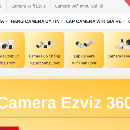
a
Camera Wifi Ezviz
Camera Wifi Imou Giá Rẻ
RA
HÃNG CAMERA UY TÍN
LẮP CAMERA WIFI GIÁ RẺ
ra Ezviz Có
Camera Có Chống
Lắp Camera
Camera Onvif
ống Trộm
Ngược Sáng Ezviz
WifiThân Ezviz
Camera Ezviz 36