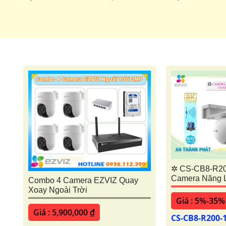
Camera Wifi 360 ezviz
Camera Wifi 
✲ CS-CB8-R2
Camera Năng 
Combo 4 Camera EZVIZ Quay
Xoay Ngoài Trời
Giá : 5%-35%
Giá : 5,900,000 ₫
CS-CB8-R200