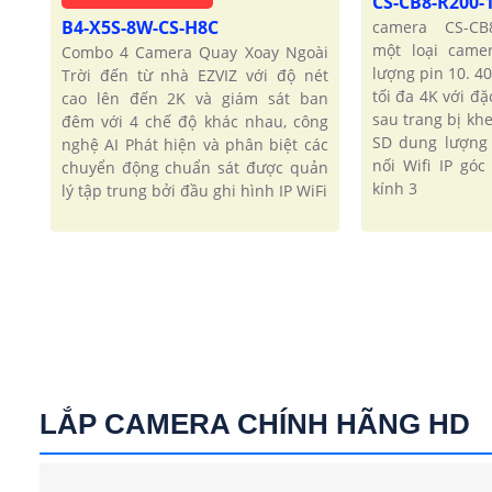
CS-CB8-R200
B4-X5S-8W-CS-H8C
camera CS-CB
một loại came
Combo 4 Camera Quay Xoay Ngoài
lượng pin 10. 4
Trời đến từ nhà EZVIZ với độ nét
tối đa 4K với đ
cao lên đến 2K và giám sát ban
sau trang bị kh
đêm với 4 chế độ khác nhau, công
SD dung lượng
nghệ AI Phát hiện và phân biệt các
nối Wifi IP gó
chuyển động chuẩn sát được quản
kính 3
lý tập trung bởi đầu ghi hình IP WiFi
LẮP CAMERA CHÍNH HÃNG HD