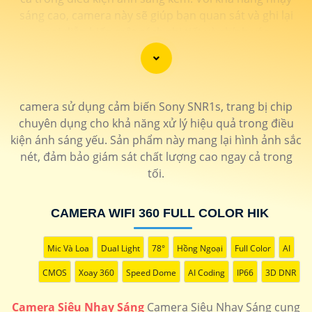
sáng cao, camera này sẽ giúp bạn quan sát và ghi lại
mọi diễn biến một cách chi tiết và chính xác.
Camera Siêu Nhạy Sáng Hikvision là một lựa chọn phù
hợp cho việc giám sát an ninh trong các khu vực yêu
cầu sự rõ ràng chi tiết trong hình ảnh vào điều kiện ánh
camera sử dụng cảm biến Sony SNR1s, trang bị chip
sáng yếu. Hãy đầu tư vào cameđể bảo vệ và giám sát
chuyên dụng cho khả năng xử lý hiệu quả trong điều
an ninh hiệu quả hơn.
kiện ánh sáng yếu. Sản phẩm này mang lại hình ảnh sắc
nét, đảm bảo giám sát chất lượng cao ngay cả trong
tối.
CAMERA WIFI 360 FULL COLOR HIK
Mic Và Loa
Dual Light
78°
Hồng Ngoại
Full Color
AI
CMOS
Xoay 360
Speed Dome
AI Coding
IP66
3D DNR
Camera Siêu Nhạy Sáng
Camera Siêu Nhạy Sáng cung