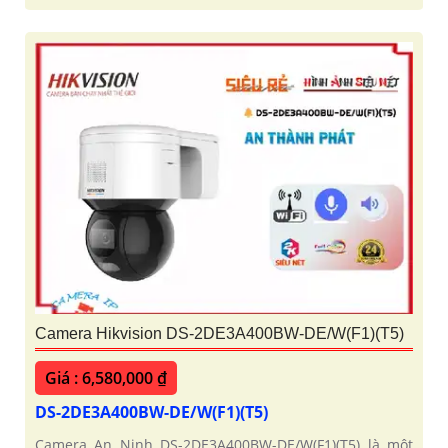
Camera Hikvision DS-2DE3A400BW-DE/W(F1)(T5)
Giá : 6,580,000 ₫
DS-2DE3A400BW-DE/W(F1)(T5)
Camera An Ninh DS-2DE3A400BW-DE/W(F1)(T5) là một