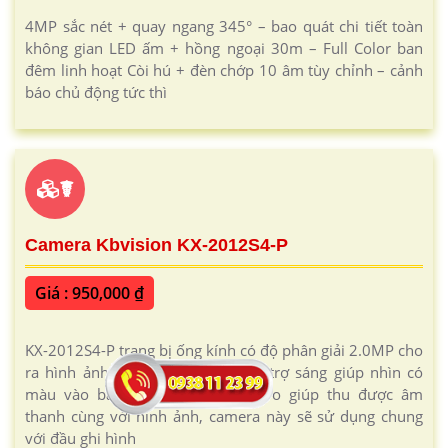
4MP sắc nét + quay ngang 345° – bao quát chi tiết toàn
không gian LED ấm + hồng ngoại 30m – Full Color ban
đêm linh hoạt Còi hú + đèn chớp 10 âm tùy chỉnh – cảnh
báo chủ động tức thì
☤
Camera Kbvision KX-2012S4-P
Giá : 950,000 ₫
KX-2012S4-P trang bị ống kính có độ phân giải 2.0MP cho
ra hình ảnh tốt, trang bị đèn Led trợ sáng giúp nhìn có
màu vào ban đêm, tích hợp micro giúp thu được âm
thanh cùng với hình ảnh, camera này sẽ sử dụng chung
với đầu ghi hình