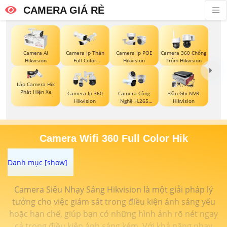
CAMERA GIÁ RẺ
Camera Ai
Camera Ip Thân
Camera Ip POE
Camera 360 Chống
Hikvision
Full Color
Hikvision
Trộm Hikvision
Hikvision
Lắp Camera Hik
Phát Hiện Xe
Camera Ip 360
Camera Công
Đầu Ghi NVR
Hikvision
Nghệ H.265
Hikvision
Hikvision
Camera Wifi 360 Full Color Hik
Camera Siêu Nhạy Sáng Hikvision là một giải pháp lý
tưởng cho việc giám sát trong điều kiện ánh sáng yếu
hoặc hạn chế, giúp bạn có những hình ảnh rõ nét ngay
cả trong điều kiện ánh sáng kém. Với khả năng nhạy