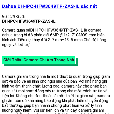
Dahua DH-IPC-HFW3649TP-ZAS-IL sắc nét
Giá : 5%-35%
DH-IPC-HFW3649TP-ZAS-IL
Camera quan sáDH-IPC-HFW3649TP-ZAS-IL là camera
dahua trang bị độ phân giải 6MP @1/2. 7" CMOS cảm biến
hình ảnh Tiêu cự thay đổi 2. 7 mm–13. 5 mms Chế độ hồng
ngoại và led trợ...
Giới Thiệu Camera Ghi Âm Trong Nhà
Camera ghi âm trong nhà là một thiết bị quan trọng giúp giám
sát và bảo vệ an ninh cho ngôi nhà của bạn. Với khả năng ghi
hình và âm thanh chất lượng cao, camera này cho phép bạn
quan sát mọi hoạt động xảy ra trong nhà một cách tự tin và
tiện lợi. Không chỉ đơn thuần là một thiết bị giám sát, camera
ghi âm còn có khả năng báo động khi phát hiện chuyển động
bất thường, giúp bạn nhanh chóng phát hiện và xử lý tình
huống nguy hiểm. Với sự tiện ích và tin cậy, camera ghi âm