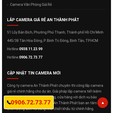
Camera Văn Phòng Giá Rẻ
LẮP CAMERA GIÁ RẺ AN THÀNH PHÁT
51 Lũy Bán Bích, Phường Phú Thạnh, Thành phố Hồ Chí Minh
445/38 Tân Hòa Đông, P. Bình Trị Đông, Bình Tân, TP.HCM
Hotline:
0938.11.23.99
Hotline:
0906.72.73.77
CẬP NHẬT TIN CAMERA MỚI
Công ty camera An Thành Phát chuyên thi công lắp camera
giá rẻ chính hãng cho dự án. Giải pháp lắp camera tiết kiệm
chi phí cho gia đình, văn phòng, cửa hàng với dịch vụ bảo
0906.72.73.77
▲
hành, bảo trì tận nơi. Đến với An Thành Phát bạn an tâm về
chất lượng dịch vụ cũng như chiết khấu từ chính hãng.