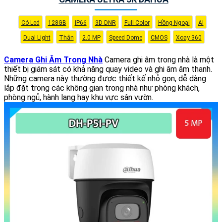
Có Led
128GB
IP66
3D DNR
Full Color
Hồng Ngoại
AI
Dual Light
Thân
2.0 MP
Speed Dome
CMOS
Xoay 360
Camera Ghi Âm Trong Nhà
Camera ghi âm trong nhà là một
thiết bị giám sát có khả năng quay video và ghi âm âm thanh.
Những camera này thường được thiết kế nhỏ gọn, dễ dàng
lắp đặt trong các không gian trong nhà như phòng khách,
phòng ngủ, hành lang hay khu vực sân vườn.
'