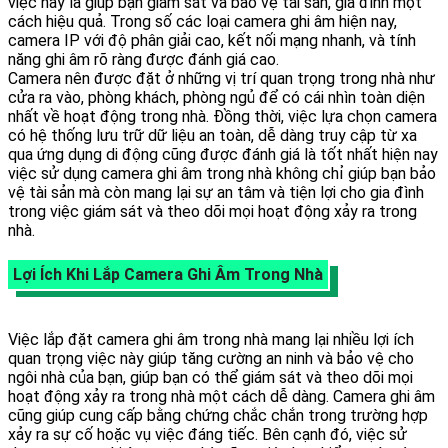
việc này là giúp bạn giám sát và bảo vệ tài sản, gia đình một
cách hiệu quả. Trong số các loại camera ghi âm hiện nay,
camera IP với độ phân giải cao, kết nối mạng nhanh, và tính
năng ghi âm rõ ràng được đánh giá cao.
Camera nên được đặt ở những vị trí quan trọng trong nhà như
cửa ra vào, phòng khách, phòng ngủ để có cái nhìn toàn diện
nhất về hoạt động trong nhà. Đồng thời, việc lựa chọn camera
có hệ thống lưu trữ dữ liệu an toàn, dễ dàng truy cập từ xa
qua ứng dụng di động cũng được đánh giá là tốt nhất hiện nay
việc sử dụng camera ghi âm trong nhà không chỉ giúp bạn bảo
vệ tài sản mà còn mang lại sự an tâm và tiện lợi cho gia đình
trong việc giám sát và theo dõi mọi hoạt động xảy ra trong
nhà.
Lợi Ích Khi Lắp Camera Ghi Âm Trong Nhà
Việc lắp đặt camera ghi âm trong nhà mang lại nhiều lợi ích
quan trọng việc này giúp tăng cường an ninh và bảo vệ cho
ngôi nhà của bạn, giúp bạn có thể giám sát và theo dõi mọi
hoạt động xảy ra trong nhà một cách dễ dàng. Camera ghi âm
cũng giúp cung cấp bằng chứng chắc chắn trong trường hợp
xảy ra sự cố hoặc vụ việc đáng tiếc. Bên cạnh đó, việc sử