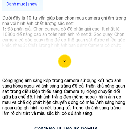
Dưới đây là 10 tư vấn giúp bạn chọn mua camera ghi âm trong
nhà với hình ảnh chất lượng sắc nét:
1:
Độ phân giải: Chọn camera có độ phân giải cao, ít nhất là
1080p để nâng cao an toàn hình ảnh rõ nét.
2:
Góc quay: Chọn
camera có góc quay rộng để có thể quan sát được nhiều góc
khác nhau.
3:
Chất lượng hình ảnh ban đêm: Camera có chức
năng quan sát ban đêm với hồng ngoại sẽ giúp bạn có hình ảnh
chất lượng vào buổi tối.
4:
Kết nối không dây: Chọn camera có
kết nối không dây để dễ dàng cài đặt và di chuyển.✨
5:
Khả
năng lưu trữ: Chọn camera có khả năng lưu trữ hình ảnh trên
thẻ nhớ hay đám mây để dễ dàng xem lại khi cần.⋙
6:
Chức
năng xoay, zoom: Camera có chức năng xoay và zoom giúp
Công nghệ ánh sáng kép trong camera sử dụng kết hợp ánh
bạn điều chỉnh góc quay một cách linh hoạt.🤵
7:
Ứng dụng di
sáng hồng ngoại và ánh sáng trắng để cải thiện khả năng quan
động: Chọn camera có ứng dụng di động để bạn có thể xem
sát trong điều kiện thiếu sáng. Camera tự động chuyển đổi
hình ảnh mọi lúc mọi nơi qua điện thoại.◗
8:
Chế độ báo động:
giữa ba chế độ: hình ảnh trắng đen (hồng ngoại), hình ảnh có
Camera có chế độ báo động sẽ gửi cảnh báo cho bạn khi phát
màu và chế độ phát hiện chuyển động có màu. Ánh sáng hồng
hiện chuyển động ngoài dự kiến.
9:
Tích hợp microphone và
ngoại giúp ghi hình rõ nét trong tối, trong khi ánh sáng trắng
loa: Camera có tích hợp microphone và loa giúp bạn nghe và
làm rõ chi tiết và màu sắc khi có đủ ánh sáng.
nói lại với người ở nhà.
10:
Thương hiệu uy tín: Chọn camera từ
các thương hiệu uy tín để chắc chắn hơn chất lượng sản
phẩm và dịch vụ hỗ trợ sau bán hàng tốt.
CAMERA ULTRA 3K DAHUA