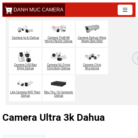
DANH MỤC CAMERA
Camera Ip AI Dahua
Camera Thiết Kế
Camera Dahua Hồng
Nhựa Plastic Dahua
Ngoại Ban Đêm
Camera 360 Bao
Camera Sử Dụng
Camera Chip
Động Dahua
Chip Sony Dahua
Wizsense
Lắp Camera Wifi Thân
Đầu Thu 16 Camerah
Dahua
Dahua
Camera Ultra 3k Dahua