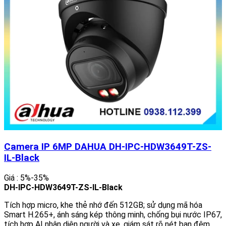
Camera IP 6MP DAHUA DH-IPC-HDW3649T-ZS-
IL-Black
Giá : 5%-35%
DH-IPC-HDW3649T-ZS-IL-Black
Tích hợp micro, khe thẻ nhớ đến 512GB; sử dụng mã hóa
Smart H.265+, ánh sáng kép thông minh, chống bụi nước IP67,
tích hợp AI nhận diện người và xe, giám sát rõ nét ban đêm