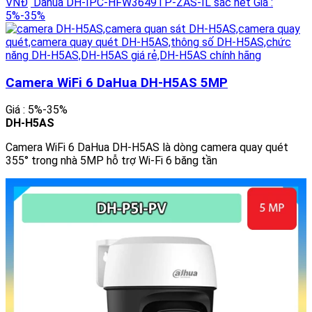
VNĐ
Dahua DH-IPC-HFW3649TP-ZAS-IL sắc nét
Giá :
5%-35%
Camera WiFi 6 DaHua DH-H5AS 5MP
Giá : 5%-35%
DH-H5AS
Camera WiFi 6 DaHua DH-H5AS là dòng camera quay quét
355° trong nhà 5MP hỗ trợ Wi-Fi 6 băng tần