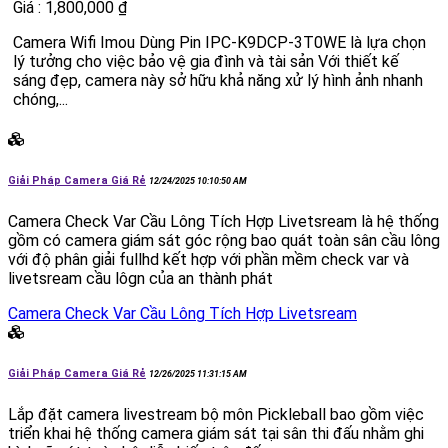
Giá : 1,800,000 ₫
Camera Wifi Imou Dùng Pin IPC-K9DCP-3T0WE là lựa chọn
lý tưởng cho việc bảo vệ gia đình và tài sản Với thiết kế
sáng đẹp, camera này sở hữu khả năng xử lý hình ảnh nhanh
chóng,...
Giải Pháp Camera Giá Rẻ
12/24/2025 10:10:50 AM
Camera Check Var Cầu Lông Tích Hợp Livetsream là hệ thống
gồm có camera giám sát góc rộng bao quát toàn sân cầu lông
với độ phân giải fullhd kết hợp với phần mềm check var và
livetsream cầu lôgn của an thành phát
Camera Check Var Cầu Lông Tích Hợp Livetsream
Giải Pháp Camera Giá Rẻ
12/26/2025 11:31:15 AM
Lắp đặt camera livestream bộ môn Pickleball bao gồm việc
triển khai hệ thống camera giám sát tại sân thi đấu nhằm ghi