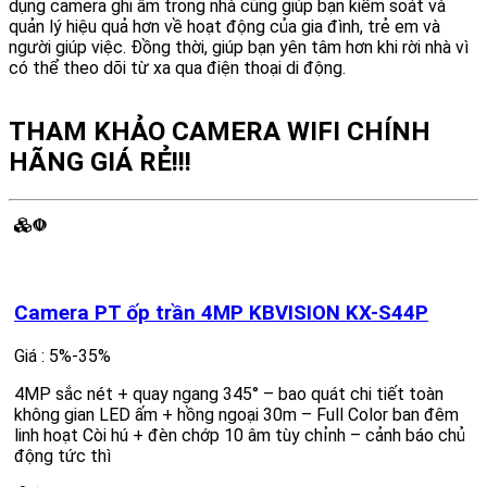
dụng camera ghi âm trong nhà cũng giúp bạn kiểm soát và
quản lý hiệu quả hơn về hoạt động của gia đình, trẻ em và
người giúp việc. Đồng thời, giúp bạn yên tâm hơn khi rời nhà vì
có thể theo dõi từ xa qua điện thoại di động.
THAM KHẢO CAMERA WIFI CHÍNH
HÃNG GIÁ RẺ!!!
☫
Camera PT ốp trần 4MP KBVISION KX-S44P
Giá : 5%-35%
4MP sắc nét + quay ngang 345° – bao quát chi tiết toàn
không gian LED ấm + hồng ngoại 30m – Full Color ban đêm
linh hoạt Còi hú + đèn chớp 10 âm tùy chỉnh – cảnh báo chủ
động tức thì