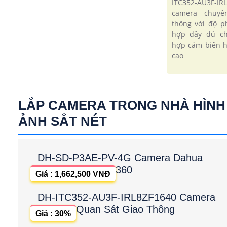
ITC352-AU3F-I
camera chuyê
thông với độ p
hợp đầy đủ ch
hợp cảm biến h
cao
LẮP CAMERA TRONG NHÀ HÌNH
ẢNH SẮT NÉT
DH-SD-P3AE-PV-4G Camera Dahua
360
Giá : 1,662,500 VNĐ
DH-ITC352-AU3F-IRL8ZF1640 Camera
Quan Sát Giao Thông
Giá : 30%