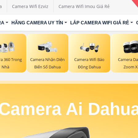
a
Camera Wifi Ezviz
Camera Wifi Imou Giá Rẻ
RA
HÃNG CAMERA UY TÍN
LẮP CAMERA WIFI GIÁ RẺ
a 360 Trong
Camera Nhận Diện
Camera Wifi Báo
Camera D
Nhà
Biển Số Dahua
Động Dahua
Zoom X
Camera Ai Dahu