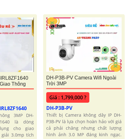
DH-P3B-PV Camera Wifi Ngoài
-IRL8ZF1640
Trời 3MP
Giao Thông
Giá : 1,799,000 ?
DH-P3B-PV
-IRL8ZF1640
Thiết bị Camera không dây IP DH-
thông 3MP DH-
P3B-PV là lựa chọn hoàn hảo với giá
ZF1640 là dòng
cả phải chăng nhưng chất lượng
dụng cho giao
hình ảnh 3.0 MP đáng kinh ngạc.
giải 3.0mp tích