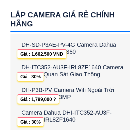
LẮP CAMERA GIÁ RẺ CHÍNH
HÃNG
DH-SD-P3AE-PV-4G Camera Dahua
360
Giá : 1,662,500 VNĐ
DH-ITC352-AU3F-IRL8ZF1640 Camera
Quan Sát Giao Thông
Giá : 30%
DH-P3B-PV Camera Wifi Ngoài Trời
3MP
Giá : 1,799,000 ?
Camera Dahua DHI-ITC352-AU3F-
IRL8ZF1640
Giá : 30%