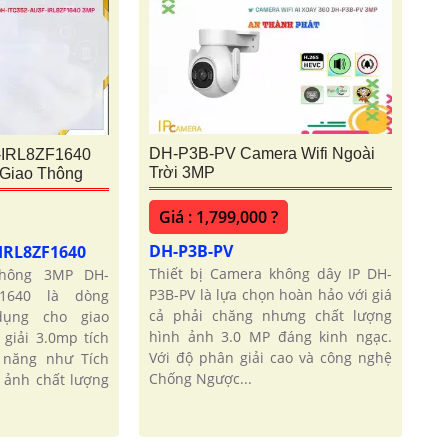
DH-P3B-PV Camera Wifi Ngoài
-IRL8ZF1640
Trời 3MP
Giao Thông
Giá : 1,799,000 ?
DH-P3B-PV
-IRL8ZF1640
Thiết bị Camera không dây IP DH-
thông 3MP DH-
P3B-PV là lựa chọn hoàn hảo với giá
ZF1640 là dòng
cả phải chăng nhưng chất lượng
dụng cho giao
hình ảnh 3.0 MP đáng kinh ngạc.
giải 3.0mp tích
Với độ phân giải cao và công nghệ
 năng như Tích
Chống Ngược...
 ảnh chất lượng