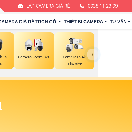
LAP CAMERA GIÁ RẺ
0938 11 23 99
CAMERA GIÁ RẺ TRỌN GÓI
THIẾT BỊ CAMERA
TƯ VẤN
ahua
Camera Zoom 32X
Camera Ip 4k
a
Hikvision
a