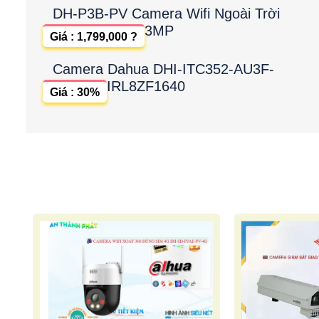
DH-P3B-PV Camera Wifi Ngoài Trời
3MP
Giá : 1,799,000 ?
Camera Dahua DHI-ITC352-AU3F-
IRL8ZF1640
Giá : 30%