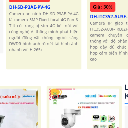
Giá : 30%
DH-SD-P3AE-PV-4G
Camera an ninh DH-SD-P3AE-PV-4G
DH-ITC352-AU3F
là camera 3MP Fixed-focal 4G Pan &
Camera IP giao 
Tilt có trang bị sim 4G kết nối với
ITC352-AU3F-IRL8
công nghệ AI thông minh phát hiện
camera chuyên 
người động vật chống ngược sáng
thông với độ phân 
DWDR hình ảnh rõ nét tải hình ảnh
hợp đầy đủ chức
nhanh với H.265+
hợp cảm biến hình
cao