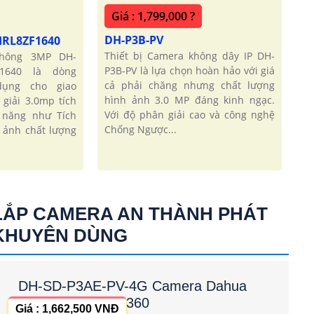
Giá : 1,799,000 ?
DH-P3B-PV
-IRL8ZF1640
Thiết bị Camera không dây IP DH-
thông 3MP DH-
P3B-PV là lựa chọn hoàn hảo với giá
ZF1640 là dòng
cả phải chăng nhưng chất lượng
dụng cho giao
hình ảnh 3.0 MP đáng kinh ngạc.
giải 3.0mp tích
Với độ phân giải cao và công nghệ
 năng như Tích
Chống Ngược...
 ảnh chất lượng
LẮP CAMERA AN THÀNH PHÁT
KHUYÊN DÙNG
DH-SD-P3AE-PV-4G Camera Dahua
360
Giá : 1,662,500 VNĐ