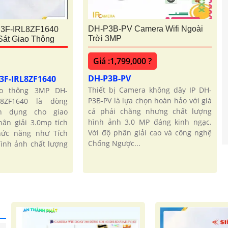
DH-P3B-PV Camera Wifi Ngoài
3F-IRL8ZF1640
Trời 3MP
át Giao Thông
Giá :1,799,000 ?
DH-P3B-PV
3F-IRL8ZF1640
Thiết bị Camera không dây IP DH-
ao thông 3MP DH-
P3B-PV là lựa chọn hoàn hảo với giá
RL8ZF1640 là dòng
cả phải chăng nhưng chất lượng
n dụng cho giao
hình ảnh 3.0 MP đáng kinh ngạc.
hân giải 3.0mp tích
Với độ phân giải cao và công nghệ
ức năng như Tích
Chống Ngược...
ình ảnh chất lượng