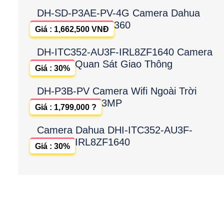
DH-SD-P3AE-PV-4G Camera Dahua
360
Giá : 1,662,500 VNĐ
DH-ITC352-AU3F-IRL8ZF1640 Camera
Quan Sát Giao Thông
Giá : 30%
DH-P3B-PV Camera Wifi Ngoài Trời
3MP
Giá : 1,799,000 ?
Camera Dahua DHI-ITC352-AU3F-
IRL8ZF1640
Giá : 30%