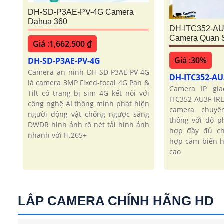
DH-SD-P3AE-PV-4G Camera
Dahua 360
DH-ITC352-AU
Camera Quan S
Giá :1,662,500 ₫
Giá :30%
DH-SD-P3AE-PV-4G
Camera an ninh DH-SD-P3AE-PV-4G
DH-ITC352-AU
là camera 3MP Fixed-focal 4G Pan &
Camera IP gi
Tilt có trang bị sim 4G kết nối với
ITC352-AU3F-I
công nghệ AI thông minh phát hiện
camera chuyê
người động vật chống ngược sáng
thông với độ p
DWDR hình ảnh rõ nét tải hình ảnh
hợp đầy đủ ch
nhanh với H.265+
hợp cảm biến h
cao
LẮP CAMERA CHÍNH HÃNG HD