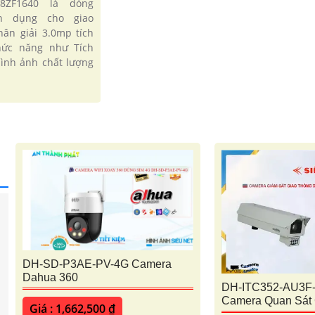
RL8ZF1640 là dòng
n dụng cho giao
hân giải 3.0mp tích
ức năng như Tích
ình ảnh chất lượng
DH-SD-P3AE-PV-4G Camera
Dahua 360
DH-ITC352-AU3F
Camera Quan Sát 
Giá : 1,662,500 ₫