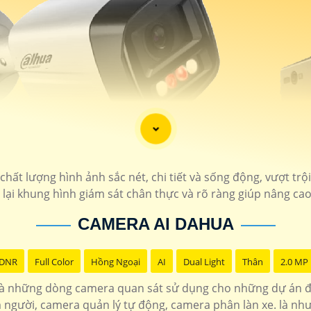
hất lượng hình ảnh sắc nét, chi tiết và sống động, vượt trộ
ại khung hình giám sát chân thực và rõ ràng giúp nâng cao
CAMERA AI DAHUA
 DNR
Full Color
Hồng Ngoại
AI
Dual Light
Thân
2.0 MP
à những dòng camera quan sát sử dụng cho những dự án đặ
người, camera quản lý tự động, camera phân làn xe. là nh