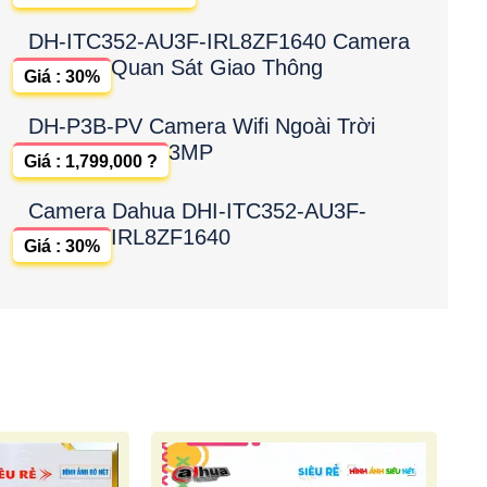
DH-ITC352-AU3F-IRL8ZF1640 Camera
Quan Sát Giao Thông
Giá : 30%
DH-P3B-PV Camera Wifi Ngoài Trời
3MP
Giá : 1,799,000 ?
Camera Dahua DHI-ITC352-AU3F-
IRL8ZF1640
Giá : 30%