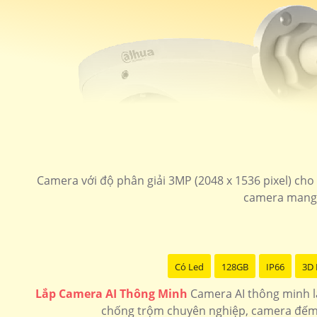
Camera với độ phân giải 3MP (2048 x 1536 pixel) cho c
camera mang l
Có Led
128GB
IP66
3D
Lắp Camera AI Thông Minh
Camera AI thông minh l
chống trộm chuyên nghiệp, camera đếm 