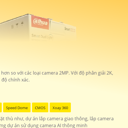
i hơn so với các loại camera 2MP. Với độ phân giải 2K,
 độ chính xác.
Speed Dome
CMOS
Xoay 360
t thù như, dự án lắp camera giao thông, lắp camera
ưng dự án sử dụng camera AI thông minh