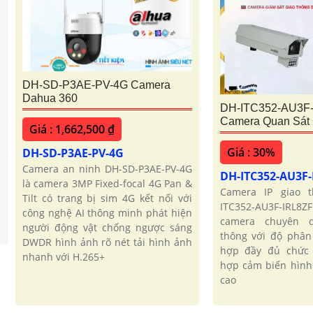
DH-SD-P3AE-PV-4G Camera
Dahua 360
DH-ITC352-AU3F
Camera Quan Sát 
Giá : 1,662,500 ₫
Giá : 30%
DH-SD-P3AE-PV-4G
Camera an ninh DH-SD-P3AE-PV-4G
DH-ITC352-AU3F
là camera 3MP Fixed-focal 4G Pan &
Camera IP giao 
Tilt có trang bị sim 4G kết nối với
ITC352-AU3F-IRL8
công nghệ AI thông minh phát hiện
camera chuyên 
người động vật chống ngược sáng
thông với độ phân 
DWDR hình ảnh rõ nét tải hình ảnh
hợp đầy đủ chức
nhanh với H.265+
hợp cảm biến hình
cao