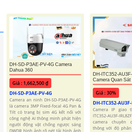
DH-SD-P3AE-PV-4G Camera
Dahua 360
DH-ITC352-AU3F
Camera Quan Sát 
Giá : 1,662,500 ₫
Giá : 30%
DH-SD-P3AE-PV-4G
Camera an ninh DH-SD-P3AE-PV-4G
DH-ITC352-AU3F
là camera 3MP Fixed-focal 4G Pan &
Camera IP giao 
Tilt có trang bị sim 4G kết nối với
ITC352-AU3F-IRL8
công nghệ AI thông minh phát hiện
camera chuyên 
người động vật chống ngược sáng
thông với độ phân 
DWDR hình ảnh rõ nét tải hình ảnh