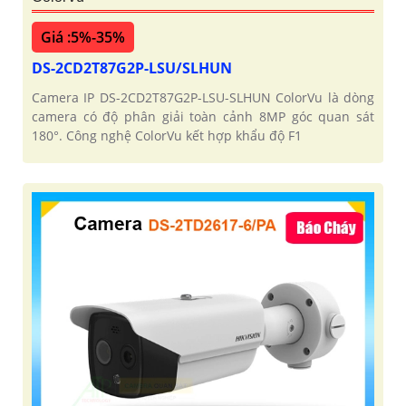
Giá :5%-35%
DS-2CD2T87G2P-LSU/SLHUN
Camera IP DS-2CD2T87G2P-LSU-SLHUN ColorVu là dòng
camera có độ phân giải toàn cảnh 8MP góc quan sát
180°. Công nghệ ColorVu kết hợp khẩu độ F1