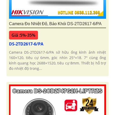
Camera Đo Nhiệt Độ, Báo Khói DS-2TD2617-6/PA
Giá :5%-35%
DS-2TD2617-6/PA
Camera DS-2TD2617-6/PA sở hữu ống kính ảnh nhiệt
160×120, tiêu cự 6mm, góc nhìn 25°×18. 7° cùng ống
kính quang học 2688×1520, tiêu cự 8mm. Thiết bị hỗ trợ
đo nhiệt độ trong...