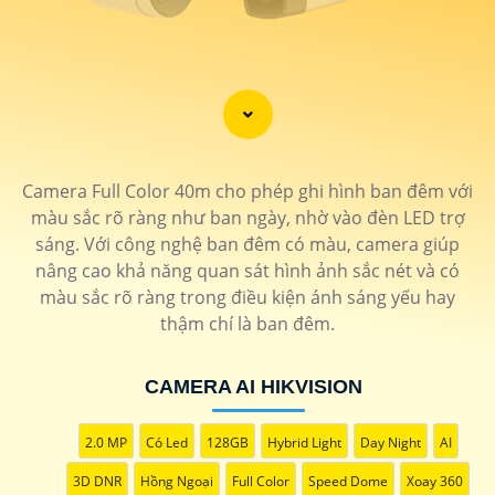
'
Camera Full Color 40m cho phép ghi hình ban đêm với
màu sắc rõ ràng như ban ngày, nhờ vào đèn LED trợ
sáng. Với công nghệ ban đêm có màu, camera giúp
nâng cao khả năng quan sát hình ảnh sắc nét và có
màu sắc rõ ràng trong điều kiện ánh sáng yếu hay
thậm chí là ban đêm.
CAMERA AI HIKVISION
2.0 MP
Có Led
128GB
Hybrid Light
Day Night
AI
3D DNR
Hồng Ngoại
Full Color
Speed Dome
Xoay 360