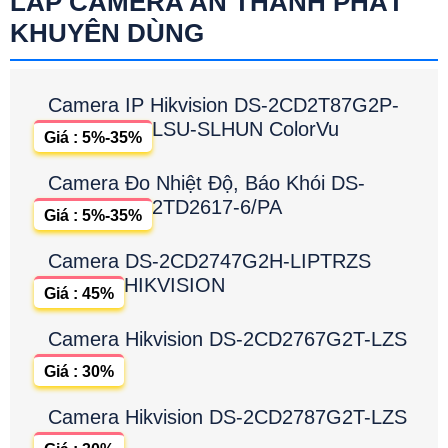
LẮP CAMERA AN THÀNH PHÁT
KHUYÊN DÙNG
Camera IP Hikvision DS-2CD2T87G2P-
LSU-SLHUN ColorVu
Giá : 5%-35%
Camera Đo Nhiệt Độ, Báo Khói DS-
2TD2617-6/PA
Giá : 5%-35%
Camera DS-2CD2747G2H-LIPTRZS
HIKVISION
Giá : 45%
Camera Hikvision DS-2CD2767G2T-LZS
Giá : 30%
Camera Hikvision DS-2CD2787G2T-LZS