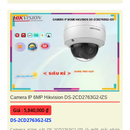
Camera IP 6MP Hikvision DS-2CD2763G2-IZS
Giá : 5,840,000 ₫
DS-2CD2763G2-IZS
Camera giám sát DS-2CD2763G2-IZS là một giải pháp