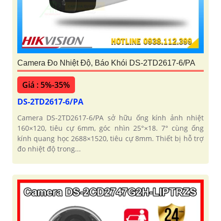
Camera Đo Nhiệt Độ, Báo Khói DS-2TD2617-6/PA
Giá : 5%-35%
DS-2TD2617-6/PA
Camera DS-2TD2617-6/PA sở hữu ống kính ảnh nhiệt
160×120, tiêu cự 6mm, góc nhìn 25°×18. 7° cùng ống
kính quang học 2688×1520, tiêu cự 8mm. Thiết bị hỗ trợ
đo nhiệt độ trong...