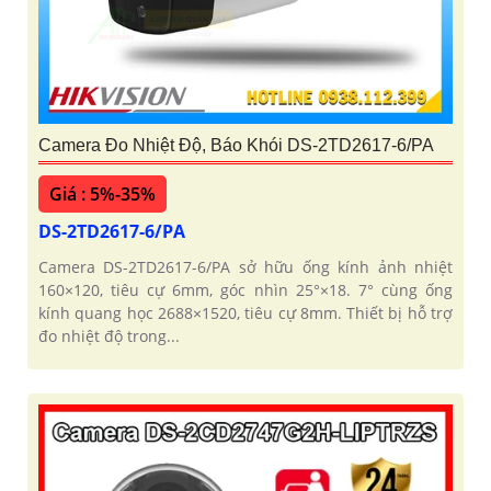
Camera Đo Nhiệt Độ, Báo Khói DS-2TD2617-6/PA
Giá : 5%-35%
DS-2TD2617-6/PA
Camera DS-2TD2617-6/PA sở hữu ống kính ảnh nhiệt
160×120, tiêu cự 6mm, góc nhìn 25°×18. 7° cùng ống
kính quang học 2688×1520, tiêu cự 8mm. Thiết bị hỗ trợ
đo nhiệt độ trong...