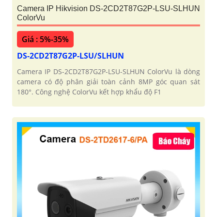
Camera IP Hikvision DS-2CD2T87G2P-LSU-SLHUN
ColorVu
Giá : 5%-35%
DS-2CD2T87G2P-LSU/SLHUN
Camera IP DS-2CD2T87G2P-LSU-SLHUN ColorVu là dòng
camera có độ phân giải toàn cảnh 8MP góc quan sát
180°. Công nghệ ColorVu kết hợp khẩu độ F1