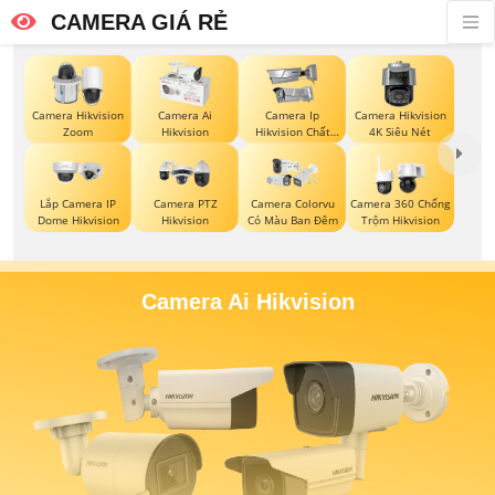
CAMERA GIÁ RẺ
Camera Hikvision
Camera Ai
Camera Ip
Camera Hikvision
Zoom
Hikvision
Hikvision Chất
4K Siêu Nét
Lượng
Lắp Camera IP
Camera PTZ
Camera Colorvu
Camera 360 Chống
Dome Hikvision
Hikvision
Có Màu Ban Đêm
Trộm Hikvision
Camera Ai Hikvision