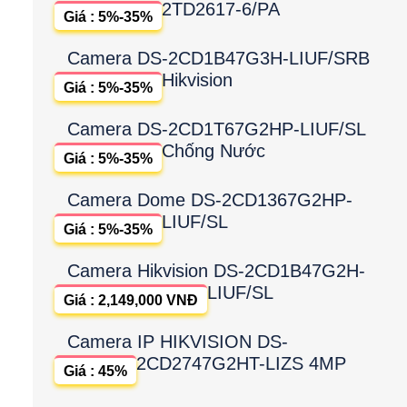
2TD2617-6/PA
Giá : 5%-35%
Camera DS-2CD1B47G3H-LIUF/SRB
Hikvision
Giá : 5%-35%
Camera DS-2CD1T67G2HP-LIUF/SL
Chống Nước
Giá : 5%-35%
Camera Dome DS-2CD1367G2HP-
LIUF/SL
Giá : 5%-35%
Camera Hikvision DS-2CD1B47G2H-
LIUF/SL
Giá : 2,149,000 VNĐ
Camera IP HIKVISION DS-
2CD2747G2HT-LIZS 4MP
Giá : 45%