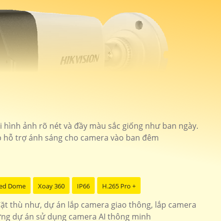
ại hình ảnh rõ nét và đầy màu sắc giống như ban ngày.
ợp hỗ trợ ánh sáng cho camera vào ban đêm
ed Dome
Xoay 360
IP66
H.265 Pro +
t thù như, dự án lắp camera giao thông, lắp camera
ưng dự án sử dụng camera AI thông minh