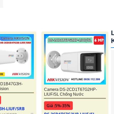
CD1B47G3H-
ision
Camera DS-2CD1T67G2HP-
LIUF/SL Chống Nước
Giá :5%-35%
3H-LIUF/SRB