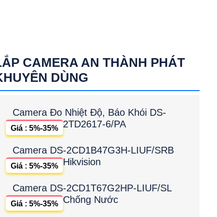
LẮP CAMERA AN THÀNH PHÁT
KHUYÊN DÙNG
Camera Đo Nhiệt Độ, Báo Khói DS-
2TD2617-6/PA
Giá : 5%-35%
Camera DS-2CD1B47G3H-LIUF/SRB
Hikvision
Giá : 5%-35%
Camera DS-2CD1T67G2HP-LIUF/SL
Chống Nước
Giá : 5%-35%