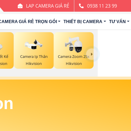
LAP CAMERA GIÁ RẺ
0938 11 23 99
CAMERA GIÁ RẺ TRỌN GÓI
THIẾT BỊ CAMERA
TƯ VẤN
ết Kế
Camera Ip Thân
Camera Zoom 25x
sion
Hikvision
Hikvision
on