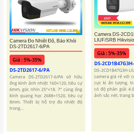
Camera DS-2CD1
LIUF/SRB Hikvisi
Camera Đo Nhiệt Độ, Báo Khói
DS-2TD2617-6/PA
Giá : 5%-35%
Giá : 5%-35%
DS-2CD1B47G3H
DS-2TD2617-6/PA
DS-2CD1B47G3H
camera giá rẻ với 
Camera DS-2TD2617-6/PA sở hữu
cực kì ấn tượng, t
ống kính ảnh nhiệt 160×120, tiêu cự
có độ phân giải 4.
6mm, góc nhìn 25°×18. 7° cùng ống
ảnh sắc nét, trang 
kính quang học 2688×1520, tiêu cự
8mm. Thiết bị hỗ trợ đo nhiệt độ
trong...