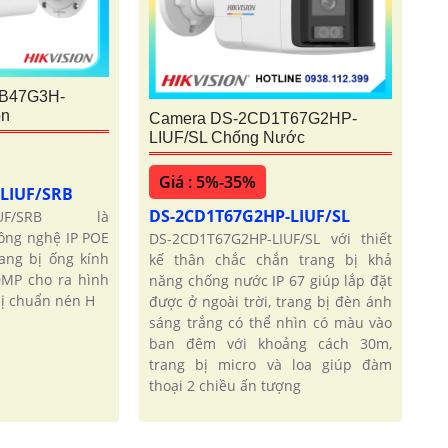
B47G3H-
on
Camera DS-2CD1T67G2HP-
LIUF/SL Chống Nước
Giá : 5%-35%
-LIUF/SRB
DS-2CD1T67G2HP-LIUF/SL
-LIUF/SRB là
công nghệ IP POE
DS-2CD1T67G2HP-LIUF/SL với thiết
rang bị ống kính
kế thân chắc chắn trang bị khả
0MP cho ra hình
năng chống nước IP 67 giúp lắp đặt
bị chuẩn nén H
được ở ngoài trời, trang bị đèn ánh
sáng trắng có thể nhìn có màu vào
ban đêm với khoảng cách 30m,
trang bị micro và loa giúp đàm
thoại 2 chiều ấn tượng