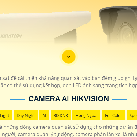
 sát để cải thiện khả năng quan sát vào ban đêm giúp ghi l
ặc có thể sử dụng kết hợp, đèn LED ánh sáng trắng tích h
CAMERA AI HIKVISION
Light
Day Night
AI
3D DNR
Hồng Ngoại
Full Color
Spe
à những dòng camera quan sát sử dụng cho những dự án đặ
người, camera quản lý tự động, camera phân làn xe. là nh