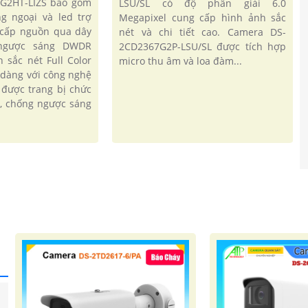
7G2HT-LIZS bao gồm
LSU/SL có độ phân giải 6.0
g ngoại và led trợ
Megapixel cung cấp hình ảnh sắc
 cấp nguồn qua dây
nét và chi tiết cao. Camera DS-
ngược sáng DWDR
2CD2367G2P-LSU/SL được tích hợp
 sắc nét Full Color
micro thu âm và loa đàm...
 dàng với công nghệ
 được trang bị chức
p, chống ngược sáng