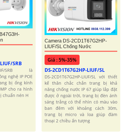
B47G3H-
on
Camera DS-2CD1T67G2HP-
LIUF/SL Chống Nước
Giá : 5%-35%
-LIUF/SRB
DS-2CD1T67G2HP-LIUF/SL
-LIUF/SRB là
công nghệ IP POE
DS-2CD1T67G2HP-LIUF/SL với thiết
rang bị ống kính
kế thân chắc chắn trang bị khả
0MP cho ra hình
năng chống nước IP 67 giúp lắp đặt
bị chuẩn nén H
được ở ngoài trời, trang bị đèn ánh
sáng trắng có thể nhìn có màu vào
ban đêm với khoảng cách 30m,
trang bị micro và loa giúp đàm
thoại 2 chiều ấn tượng