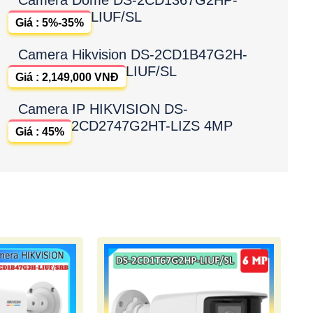
LIUF/SL
Giá : 5%-35%
Camera Hikvision DS-2CD1B47G2H-
LIUF/SL
Giá : 2,149,000 VNĐ
Camera IP HIKVISION DS-
2CD2747G2HT-LIZS 4MP
Giá : 45%