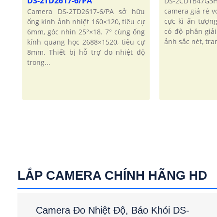
DS-2TD2617-6/PA
DS-2CD1B47G
camera giá rẻ v
Camera DS-2TD2617-6/PA sở hữu
cực kì ấn tượng
ống kính ảnh nhiệt 160×120, tiêu cự
có độ phân giả
6mm, góc nhìn 25°×18. 7° cùng ống
ảnh sắc nét, tr
kính quang học 2688×1520, tiêu cự
8mm. Thiết bị hỗ trợ đo nhiệt độ
trong...
LẮP CAMERA CHÍNH HÃNG HD
Camera Đo Nhiệt Độ, Báo Khói DS-