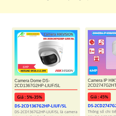
Camera IP HIK
Camera Dome DS-
2CD2747G2HT
2CD1367G2HP-LIUF/SL
Giá : 45%
Giá : 5%-35%
DS-2CD2747G
DS-2CD1367G2HP-LIUF/SL
Thông số chi t
DS-2CD1367G2HP-LIUF/SL là camera