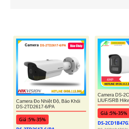
Camera DS-2
LIUF/SRB Hikv
Camera Đo Nhiệt Độ, Báo Khói
DS-2TD2617-6/PA
Giá :5%-35%
Giá :5%-35%
DS-2CD1B47G