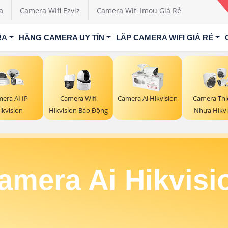
a
Camera Wifi Ezviz
Camera Wifi Imou Giá Rẻ
RA
HÃNG CAMERA UY TÍN
LẮP CAMERA WIFI GIÁ RẺ
era AI IP
Camera Wifi
Camera Ai Hikvision
Camera Thi
ikvision
Hikvision Báo Động
Nhựa Hikvi
amera Ai Hikvisi