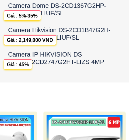
Camera Dome DS-2CD1367G2HP-
LIUF/SL
Giá : 5%-35%
Camera Hikvision DS-2CD1B47G2H-
LIUF/SL
Giá : 2,149,000 VNĐ
Camera IP HIKVISION DS-
2CD2747G2HT-LIZS 4MP
Giá : 45%