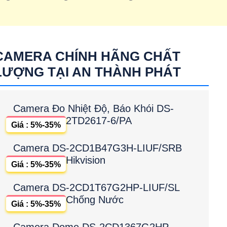
CAMERA CHÍNH HÃNG CHẤT
LƯỢNG TẠI AN THÀNH PHÁT
Camera Đo Nhiệt Độ, Báo Khói DS-
2TD2617-6/PA
Giá : 5%-35%
Camera DS-2CD1B47G3H-LIUF/SRB
Hikvision
Giá : 5%-35%
Camera DS-2CD1T67G2HP-LIUF/SL
Chống Nước
Giá : 5%-35%
Camera Dome DS-2CD1367G2HP-