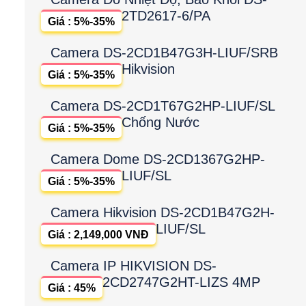
2TD2617-6/PA
Giá : 5%-35%
Camera DS-2CD1B47G3H-LIUF/SRB
Hikvision
Giá : 5%-35%
Camera DS-2CD1T67G2HP-LIUF/SL
Chống Nước
Giá : 5%-35%
Camera Dome DS-2CD1367G2HP-
LIUF/SL
Giá : 5%-35%
Camera Hikvision DS-2CD1B47G2H-
LIUF/SL
Giá : 2,149,000 VNĐ
Camera IP HIKVISION DS-
2CD2747G2HT-LIZS 4MP
Giá : 45%