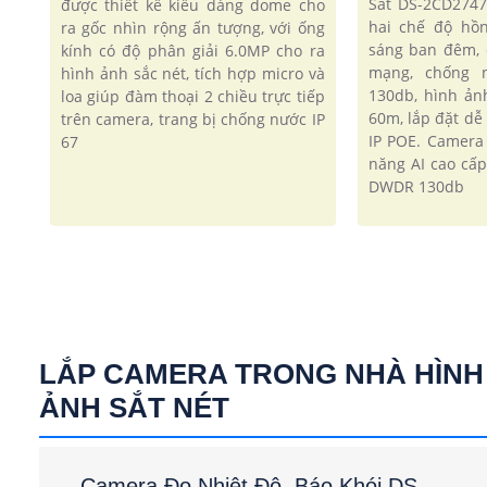
Sát DS-2CD274
được thiết kế kiểu dáng dome cho
hai chế độ hồn
ra gốc nhìn rộng ấn tượng, với ống
sáng ban đêm,
kính có độ phân giải 6.0MP cho ra
mạng, chống 
hình ảnh sắc nét, tích hợp micro và
130db, hình ảnh
loa giúp đàm thoại 2 chiều trực tiếp
60m, lắp đặt dễ
trên camera, trang bị chống nước IP
IP POE. Camera
67
năng AI cao cấ
DWDR 130db
LẮP CAMERA TRONG NHÀ HÌNH
ẢNH SẮT NÉT
Camera Đo Nhiệt Độ, Báo Khói DS-