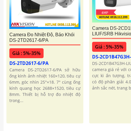
Camera DS-2CD1
LIUF/SRB Hikvisi
Camera Đo Nhiệt Độ, Báo Khói
DS-2TD2617-6/PA
Giá : 5%-35%
Giá : 5%-35%
DS-2CD1B47G3H
DS-2TD2617-6/PA
DS-2CD1B47G3H
camera giá rẻ với 
Camera DS-2TD2617-6/PA sở hữu
cực kì ấn tượng, t
ống kính ảnh nhiệt 160×120, tiêu cự
có độ phân giải 4.
6mm, góc nhìn 25°×18. 7° cùng ống
ảnh sắc nét, trang 
kính quang học 2688×1520, tiêu cự
8mm. Thiết bị hỗ trợ đo nhiệt độ
trong...