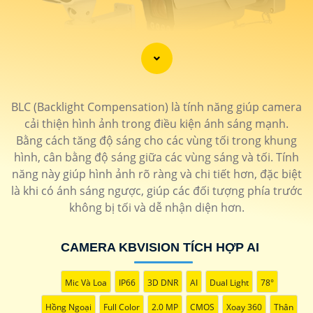
'
BLC (Backlight Compensation) là tính năng giúp camera
cải thiện hình ảnh trong điều kiện ánh sáng mạnh.
Bằng cách tăng độ sáng cho các vùng tối trong khung
hình, cân bằng độ sáng giữa các vùng sáng và tối. Tính
năng này giúp hình ảnh rõ ràng và chi tiết hơn, đặc biệt
là khi có ánh sáng ngược, giúp các đối tượng phía trước
không bị tối và dễ nhận diện hơn.
CAMERA KBVISION TÍCH HỢP AI
Mic Và Loa
IP66
3D DNR
AI
Dual Light
78°
Hồng Ngoại
Full Color
2.0 MP
CMOS
Xoay 360
Thân