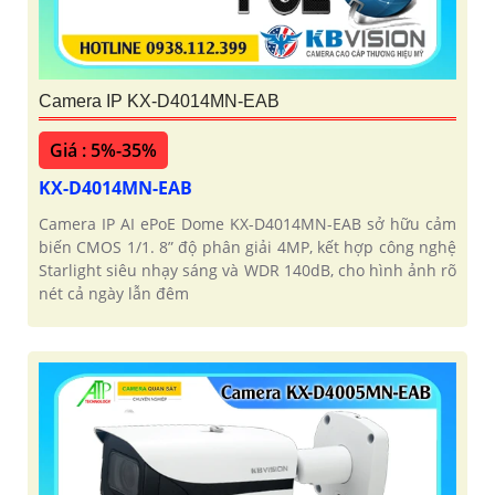
Camera IP KX-D4014MN-EAB
Giá : 5%-35%
KX-D4014MN-EAB
Camera IP AI ePoE Dome KX-D4014MN-EAB sở hữu cảm
biến CMOS 1/1. 8” độ phân giải 4MP, kết hợp công nghệ
Starlight siêu nhạy sáng và WDR 140dB, cho hình ảnh rõ
nét cả ngày lẫn đêm