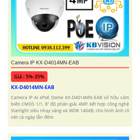
Camera IP KX-D4014MN-EAB
Giá : 5%-35%
KX-D4014MN-EAB
Camera IP AI ePoE Dome KX-D4014MN-EAB sở hữu cảm
biến CMOS 1/1. 8” độ phân giải 4MP, kết hợp công nghệ
Starlight siêu nhạy sáng và WDR 140dB, cho hình ảnh rõ
nét cả ngày lẫn đêm