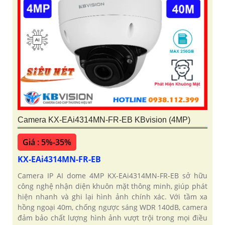
Camera KX-EAi4314MN-FR-EB KBvision (4MP)
Giá : 5%-35%
KX-EAi4314MN-FR-EB
Camera IP AI dome 4MP KX-EAi4314MN-FR-EB sở hữu
công nghệ nhận diện khuôn mặt thông minh, giúp phát
hiện nhanh và ghi lại hình ảnh chính xác. Với tầm xa
hồng ngoại 40m, chống ngược sáng WDR 140dB, camera
đảm bảo chất lượng hình ảnh vượt trội trong mọi điều