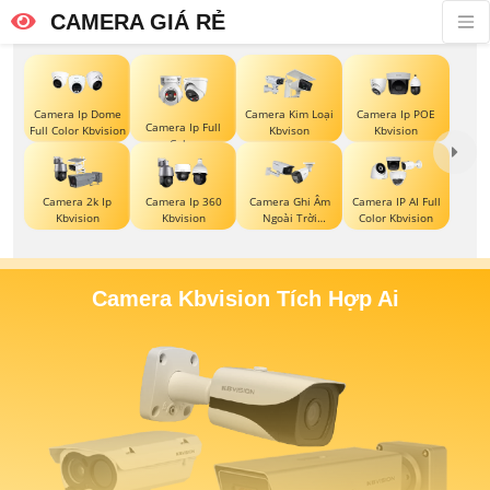
CAMERA GIÁ RẺ
Camera Ip Dome
Camera Kim Loại
Camera Ip POE
Camera Ip Full
Full Color Kbvision
Kbvison
Kbvision
Color
Camera 2k Ip
Camera Ip 360
Camera Ghi Âm
Camera IP AI Full
Kbvision
Kbvision
Ngoài Trời
Color Kbvision
Kbvision
Camera Kbvision Tích Hợp Ai