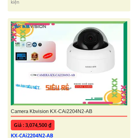
kiện
Camera Kbvision KX-CAi2204N2-AB
Giá : 3,074,500 ₫
KX-CAi2204N2-AB