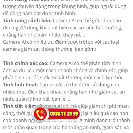
tượng chuyển động trong khung hình, giúp người dùng
dễ dàng nắm bắt được tình hình.
Tính năng cảnh báo:
Camera AI có thể gửi cảnh báo
đến người dùng khi phát hiện các sự kiện bất thường,
chẳng hạn như xâm nhập, cháy nổ,...
Camera AI có nhiều ưu điểm vượt trội so với các loại
camera giám sát thông thường, bao gồm:
Tính chính xác cao:
Camera AI có thể phân tích hình
ảnh và dữ liệu một cách nhanh chóng và chính xác, giúp
phát hiện ra các sự kiện bất thường một cách kịp thời.
Tính linh hoạt:
Camera AI có thể được sử dụng cho
nhiều mục đích khác nhau, chẳng hạn như giám sát an
ninh, quản lý kho bãi, bán lẻ,...
Tính tiết kiệm:
Camera AI có thể giúp giảm chi phí nhân
công, thời gian và tài nguyên, mang lại hiệu quả cao hơn
cho doanh nghiệp.Camera AI thông minh đang trở thành
một phần quan trọng của hệ thống an ninh, giám sát, và