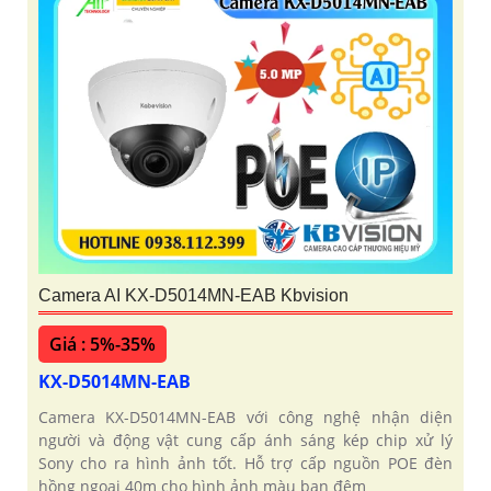
Camera AI KX-D5014MN-EAB Kbvision
Giá : 5%-35%
KX-D5014MN-EAB
Camera KX-D5014MN-EAB với công nghệ nhận diện
người và động vật cung cấp ánh sáng kép chip xử lý
Sony cho ra hình ảnh tốt. Hỗ trợ cấp nguồn POE đèn
hồng ngoại 40m cho hình ảnh màu ban đêm