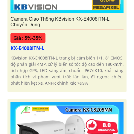
Camera Giao Thông KBvision KX-E4008ITN-L
Chuyên Dụng
Giá : 5%-35%
KX-E4008ITN-L
KBvision KX-E4008ITN-L trang bị cảm biến 1/1. 8” CMOS,
độ phân giải 4MP, xử lý biển số tốc độ cao đến 180km/h,
tích hợp GPS, LED sáng ấm, chuẩn IP67/IK10, khả năng
phân tích vi phạm vượt trội: lấn làn, đi ngược chiều,
phát hiện kẹt xe, ANPR chính xác >99%