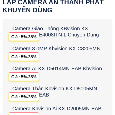
LẮP CAMERA AN THÀNH PHÁT
KHUYÊN DÙNG
Camera Giao Thông KBvision KX-
E4008ITN-L Chuyên Dụng
Giá : 5%-35%
Camera 8.0MP Kbvision KX-C8205MN
Giá : 5%-35%
Camera AI KX-D5014MN-EAB Kbvision
Giá : 5%-35%
Camera Thân Kbvision KX-D5005MN-
EAB
Giá : 5%-35%
Camera Kbvision Ai KX-D2005MN-EAB