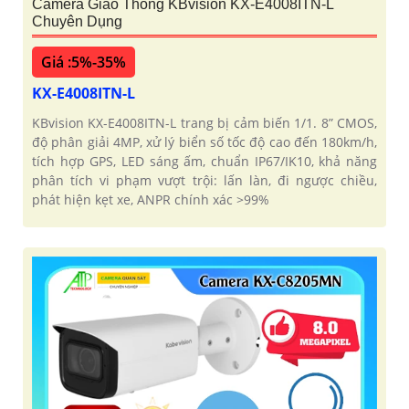
Camera Giao Thông KBvision KX-E4008ITN-L
Chuyên Dụng
Giá :5%-35%
KX-E4008ITN-L
KBvision KX-E4008ITN-L trang bị cảm biến 1/1. 8” CMOS,
độ phân giải 4MP, xử lý biển số tốc độ cao đến 180km/h,
tích hợp GPS, LED sáng ấm, chuẩn IP67/IK10, khả năng
phân tích vi phạm vượt trội: lấn làn, đi ngược chiều,
phát hiện kẹt xe, ANPR chính xác >99%