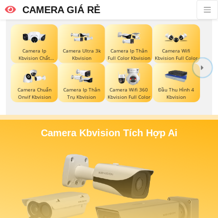
CAMERA GIÁ RẺ
Camera Ip
Camera Ultra 3k
Camera Ip Thân
Camera Wifi
Kbvision Chất
Kbvision
Full Color Kbvision
Kbvision Full Color
Lượng
Camera Chuẩn
Camera Ip Thân
Camera Wifi 360
Đầu Thu Hình 4
Onvif Kbvision
Trụ Kbvision
Kbvision Full Color
Kbvision
Camera Kbvision Tích Hợp Ai