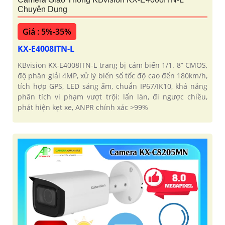
Chuyên Dụng
Giá : 5%-35%
KX-E4008ITN-L
KBvision KX-E4008ITN-L trang bị cảm biến 1/1. 8” CMOS,
độ phân giải 4MP, xử lý biển số tốc độ cao đến 180km/h,
tích hợp GPS, LED sáng ấm, chuẩn IP67/IK10, khả năng
phân tích vi phạm vượt trội: lấn làn, đi ngược chiều,
phát hiện kẹt xe, ANPR chính xác >99%