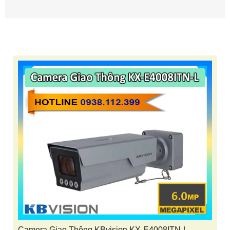
Camera Giao Thông KBvision KX-E4008ITN-L