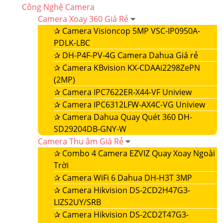
Công Nghệ Camera
Camera Xoay 360 Giá Rẻ
✰
Camera Visioncop 5MP VSC-IP0950A-
PDLK-LBC
✰
DH-P4F-PV-4G Camera Dahua Giá rẻ
✰
Camera KBvision KX-CDAAi2298ZePN
(2MP)
✰
Camera IPC7622ER-X44-VF Uniview
✰
Camera IPC6312LFW-AX4C-VG Uniview
✰
Camera Dahua Quay Quét 360 DH-
SD29204DB-GNY-W
Camera Thu âm Giá Rẻ
✰
Combo 4 Camera EZVIZ Quay Xoay Ngoài
Trời
✰
Camera WiFi 6 Dahua DH-H3T 3MP
✰
Camera Hikvision DS-2CD2H47G3-
LIZS2UY/SRB
✰
Camera Hikvision DS-2CD2T47G3-