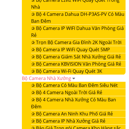
✰
Bộ Camera Ezviz WiFi Quay Quét Trong
Nhà
✰
Bộ 4 Camera Dahua DH-P3AS-PV Có Màu
Ban Đêm
✰
Bộ Camera IP WIFI Dahua Văn Phòng Giá
Rẻ
✰
Trọn Bộ Camera Gia Đình 2K Ngoài Trời
✰
Bộ Camera IP WiFi Quay Quét 5MP
✰
Bộ Camera Giám Sát Nhà Xưởng Giá Rẻ
✰
Bộ Camera KBVISION Văn Phòng Giá Rẻ
✰
Bộ Camera Wi-Fi Quay Quét 3K
Bộ Camera Nhà Xưởng
✰
Bộ Camera Có Màu Ban Đêm Siêu Nét
✰
Bộ 4 Camera Ngoài Trời Giá Rẻ
✰
Bộ 4 Camera Nhà Xưởng Có Màu Ban
Đêm
✰
Bộ Camera An Ninh Khu Phố Giá Rẻ
✰
Bộ Camera IP Nhà Xưởng Giá Rẻ
✰
Báo Giá Trọn gói Camera Kho Hàng sắc