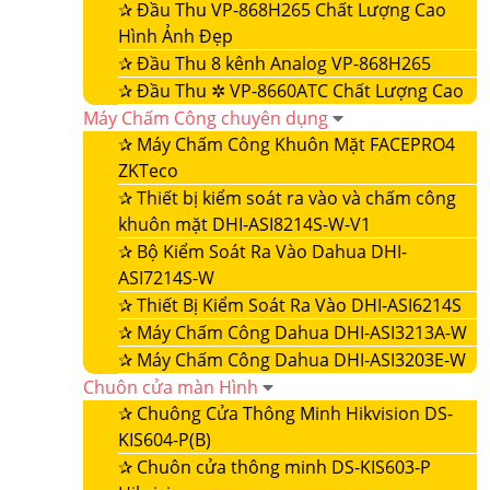
✰
Đầu Thu VP-868H265 Chất Lượng Cao
Hình Ảnh Đẹp
✰
Đầu Thu 8 kênh Analog VP-868H265
✰
Đầu Thu ✲ VP-8660ATC Chất Lượng Cao
Máy Chấm Công chuyên dụng
✰
Máy Chấm Công Khuôn Mặt FACEPRO4
ZKTeco
✰
Thiết bị kiểm soát ra vào và chấm công
khuôn mặt DHI-ASI8214S-W-V1
✰
Bộ Kiểm Soát Ra Vào Dahua DHI-
ASI7214S-W
✰
Thiết Bị Kiểm Soát Ra Vào DHI-ASI6214S
✰
Máy Chấm Công Dahua DHI-ASI3213A-W
✰
Máy Chấm Công Dahua DHI-ASI3203E-W
Chuôn cửa màn Hình
✰
Chuông Cửa Thông Minh Hikvision DS-
KIS604-P(B)
✰
Chuôn cửa thông minh DS-KIS603-P