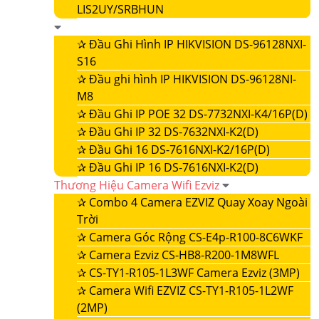
LIS2UY/SRBHUN
✰
Đầu Ghi Hình IP HIKVISION DS-96128NXI-
S16
✰
Đầu ghi hình IP HIKVISION DS-96128NI-
M8
✰
Đầu Ghi IP POE 32 DS-7732NXI-K4/16P(D)
✰
Đầu Ghi IP 32 DS-7632NXI-K2(D)
✰
Đầu Ghi 16 DS-7616NXI-K2/16P(D)
✰
Đầu Ghi IP 16 DS-7616NXI-K2(D)
Thương Hiệu Camera Wifi Ezviz
✰
Combo 4 Camera EZVIZ Quay Xoay Ngoài
Trời
✰
Camera Góc Rộng CS-E4p-R100-8C6WKF
✰
Camera Ezviz CS-HB8-R200-1M8WFL
✰
CS-TY1-R105-1L3WF Camera Ezviz (3MP)
✰
Camera Wifi EZVIZ CS-TY1-R105-1L2WF
(2MP)