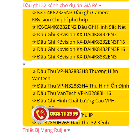
Đầu ghi 32 kênh cho dự án Giá Rẻ
✰
KX-C4K8232SN3 Đầu ghi Camera
KBvision Chi phí phù hợp
✰
KX-CAi4K8232EN2 Đầu Ghi Hình Sắc Nét
✰
Đầu Ghi KBvision KX-DAi4K8432EN3
✰
Đầu Ghi KBvision KX-DAi4K8232EN3P16
✰
Đầu Ghi Kbvision KX-DAi4K8432EN3P16
✰
Đầu Ghi KBvision KX-DAi4K8832EN3
✰
Đầu Thu VP-N32883H8 Thương Hiện
Vantech
✰
Đầu Thu VP-N32883H4 Thu Hình Ổn Định
✰
Đầu Thu VanTech VP-N32883H16
✰
Đầu Ghi Hình Chất Lượng Cao VPH-
N4432LPR
✰
VP-32860NVR Đầu Thu IP
✰
VP-32860H265 Đầu Thu 32 Kênh
Thiết Bị Mạng Ruijie