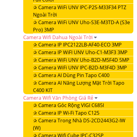
✰
Camera WiFi UNV IPC-P2S-M33F34 PTZ
Ngoài Trời
✰
Camera WiFi UNV Uho-S3E-M3TD-A (S3e
Pro) 3MP
Camera Wifi Dahua Ngoài Trời
✰
Camera IP IPC2122LB-AF40-ECO 3MP
✰
Camera IP WiFI UNV Uho-C1-M3F3 3MP
✰
Camera WiFi UNV Uho-B2D-M5F4D 5MP
✰
Camera WiFi UNV IPC-B2D-M3F4D 3MP
✰
Camera AI Dùng Pin Tapo C400
✰
Camera AI Năng Lượng Mặt Trời Tapo
C400 KIT
Camera Wifi Văn Phòng Giá Rẻ
✰
Camera Góc Rộng VIGI C685I
✰
Camera IP Wi-Fi Tapo C125
✰
Camera Trong Nhà DS-2CD2443G2-IW
(W)
✰
Camera Wifi Cube IPC-C32SP