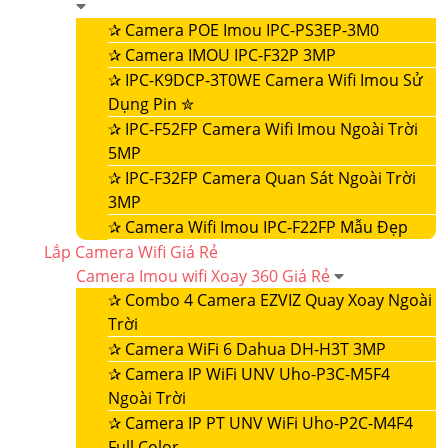
✰
Camera POE Imou IPC-PS3EP-3M0
✰
Camera IMOU IPC-F32P 3MP
✰
IPC-K9DCP-3T0WE Camera Wifi Imou Sử
Dụng Pin ✮
✰
IPC-F52FP Camera Wifi Imou Ngoài Trời
5MP
✰
IPC-F32FP Camera Quan Sát Ngoài Trời
3MP
✰
Camera Wifi Imou IPC-F22FP Mẫu Đẹp
Lắp Camera Wifi Giá Rẻ
Camera Imou wifi Xoay 360 Giá Rẻ
✰
Combo 4 Camera EZVIZ Quay Xoay Ngoài
Trời
✰
Camera WiFi 6 Dahua DH-H3T 3MP
✰
Camera IP WiFi UNV Uho-P3C-M5F4
Ngoài Trời
✰
Camera IP PT UNV WiFi Uho-P2C-M4F4
Full Color