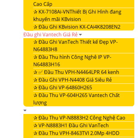
Cao Cấp
✰
KX-7108Ai-VNThiết Bị Ghi Hình đang
khuyến mãi KBvision
✰
Đầu Ghi KBvision KX-CAi4K8208EN2
Đầu ghi Vantech Giá Rẻ
✰
Đầu Ghi VanTech Thiết kế Đẹp VP-
N64883H8
✰
Đầu Thu hình Công Nghê IP VP-
N64883H16
✰
✅ Đầu Thu VPH-N4464LPR 64 kenh
✰
Đầu Ghi VPH-N4408 Giá Siêu Rẻ
✰
Đầu Ghi VP-64860H265
✰
Đầu Thu VP-604H265 Vantech Chất
lượng
✰
Đầu Thu VP-N8883H2 Công Nghệ Cao
✰
VP-N8883H1 Đầu Ghi VanTech
✰
Đầu Thu VPH-8463TVI 2.0Mp 4HDD