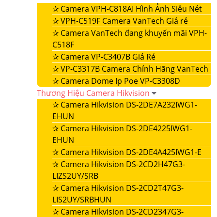
✰
Camera VPH-C818AI Hình Ảnh Siêu Nét
✰
VPH-C519F Camera VanTech Giá rẻ
✰
Camera VanTech đang khuyến mãi VPH-
C518F
✰
Camera VP-C3407B Giá Rẻ
✰
VP-C3317B Camera Chính Hãng VanTech
✰
Camera Dome Ip Poe VP-C3308D
Thương Hiệu Camera Hikvision
✰
Camera Hikvision DS-2DE7A232IWG1-
EHUN
✰
Camera Hikvision DS-2DE4225IWG1-
EHUN
✰
Camera Hikvision DS-2DE4A425IWG1-E
✰
Camera Hikvision DS-2CD2H47G3-
LIZS2UY/SRB
✰
Camera Hikvision DS-2CD2T47G3-
LIS2UY/SRBHUN
✰
Camera Hikvision DS-2CD2347G3-