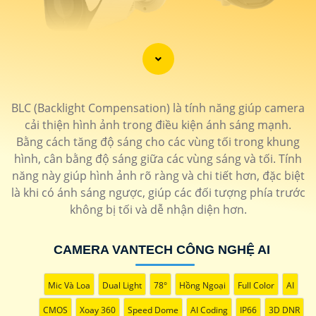
'
BLC (Backlight Compensation) là tính năng giúp camera
cải thiện hình ảnh trong điều kiện ánh sáng mạnh.
Bằng cách tăng độ sáng cho các vùng tối trong khung
hình, cân bằng độ sáng giữa các vùng sáng và tối. Tính
năng này giúp hình ảnh rõ ràng và chi tiết hơn, đặc biệt
là khi có ánh sáng ngược, giúp các đối tượng phía trước
không bị tối và dễ nhận diện hơn.
CAMERA VANTECH CÔNG NGHỆ AI
Mic Và Loa
Dual Light
78°
Hồng Ngoại
Full Color
AI
CMOS
Xoay 360
Speed Dome
AI Coding
IP66
3D DNR