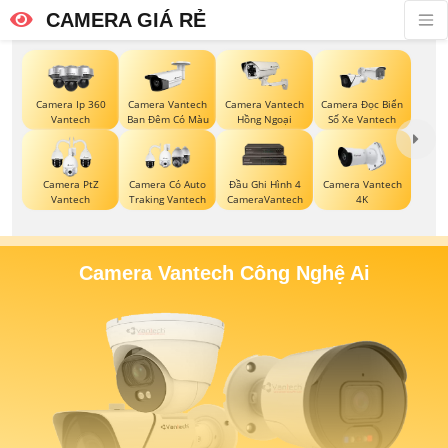
CAMERA GIÁ RẺ
Camera Ip 360
Camera Vantech
Camera Vantech
Camera Đọc Biển
Vantech
Ban Đêm Có Màu
Hồng Ngoại
Số Xe Vantech
Camera PtZ
Camera Có Auto
Đầu Ghi Hình 4
Camera Vantech
Vantech
Traking Vantech
CameraVantech
4K
Camera Vantech Công Nghệ Ai