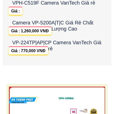
VPH-C519F Camera VanTech Giá rẻ
Giá :
Camera VP-5200A|T|C Giá Rẻ Chất
Lượng Cao
Giá : 1,260,000 VNĐ
VP-224TP|AP|CP Camera VanTech Giá
rẻ
Giá : 770,000 VNĐ