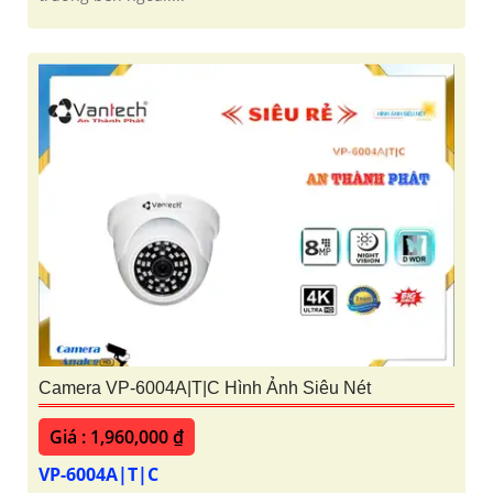
Camera VP-6004A|T|C Hình Ảnh Siêu Nét
Giá : 1,960,000 ₫
VP-6004A|T|C