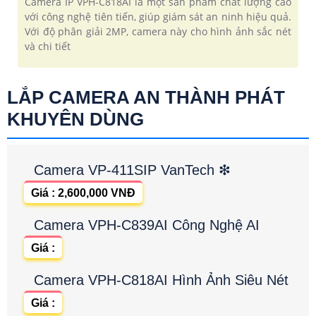
Camera IP VPH-C818AI là một sản phẩm chất lượng cao
với công nghệ tiên tiến, giúp giám sát an ninh hiệu quả.
Với độ phân giải 2MP, camera này cho hình ảnh sắc nét
và chi tiết
LẮP CAMERA AN THÀNH PHÁT
KHUYÊN DÙNG
Camera VP-411SIP VanTech ❇
Giá : 2,600,000 VNĐ
Camera VPH-C839AI Công Nghệ AI
Giá :
Camera VPH-C818AI Hình Ảnh Siêu Nét
Giá :