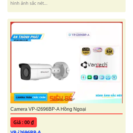
hình ảnh sắc nét...
Camera VP-I2696BP-A Hồng Ngoại
Giá : 00 ₫
VP-i2696BP-A