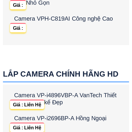
Nhỏ Gọn
Giá :
Camera VPH-C819AI Công nghệ Cao
Giá :
LẮP CAMERA CHÍNH HÃNG HD
Camera VP-i4896VBP-A VanTech Thiết
kế Đẹp
Giá : Liên Hệ
Camera VP-i2696BP-A Hồng Ngoại
Giá : Liên Hệ