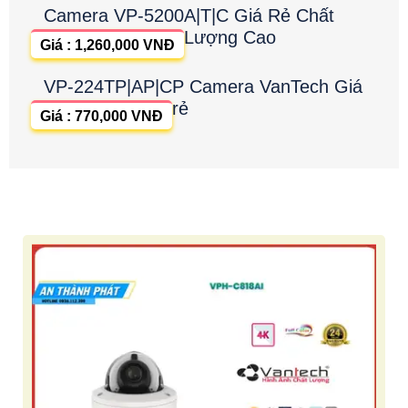
Camera VP-5200A|T|C Giá Rẻ Chất
Lượng Cao
Giá : 1,260,000 VNĐ
VP-224TP|AP|CP Camera VanTech Giá
rẻ
Giá : 770,000 VNĐ