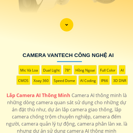
'
CAMERA VANTECH CÔNG NGHỆ AI
Mic Và Loa
Dual Light
78°
Hồng Ngoại
Full Color
AI
CMOS
Xoay 360
Speed Dome
AI Coding
IP66
3D DNR
Lắp Camera AI Thông Minh
Camera AI thông minh là
những dòng camera quan sát sử dụng cho những dự
án đặt thù như, dự án lắp camera giao thông, lắp
camera chống trộm chuyên nghiệp, camera đếm
người, camera quản lý tự động, camera phân làn xe. là
nhưng dự án sử dụng camera AI thông minh