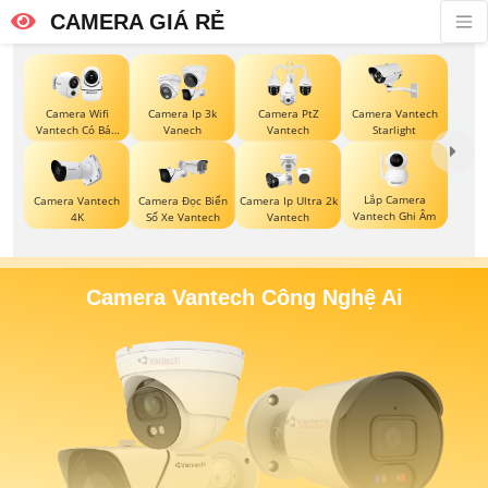
CAMERA GIÁ RẺ
Camera Wifi
Camera Ip 3k
Camera PtZ
Camera Vantech
Vantech Có Báo
Vanech
Vantech
Starlight
Động
Lắp Camera
Camera Vantech
Camera Đọc Biển
Camera Ip Ultra 2k
Vantech Ghi Âm
4K
Số Xe Vantech
Vantech
Camera Vantech Công Nghệ Ai