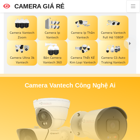
CAMERA GIÁ RẺ
Camera Vantech
Camera Ip
Camera Ip Thân
Camera Vantech
Zoom
Vantech
Vantech
Full Hd 1080P
Camera Ultra 3k
Bán Camera
Camera Thết Kế
Camera Có Auto
Vantech
Vantech 360
Kim Loại Vantech
Traking Vantech
Camera Vantech Công Nghệ Ai