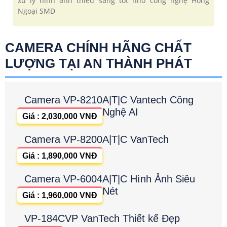
xử lý hình ảnh thiếu sáng tốt nhờ công nghệ Hồng
Ngoại SMD
CAMERA CHÍNH HÃNG CHẤT
LƯỢNG TẠI AN THÀNH PHÁT
Camera VP-8210A|T|C Vantech Công
Nghệ AI
Giá : 2,030,000 VNĐ
Camera VP-8200A|T|C VanTech
Giá : 1,890,000 VNĐ
Camera VP-6004A|T|C Hình Ảnh Siêu
Nét
Giá : 1,960,000 VNĐ
VP-184CVP VanTech Thiết kế Đẹp