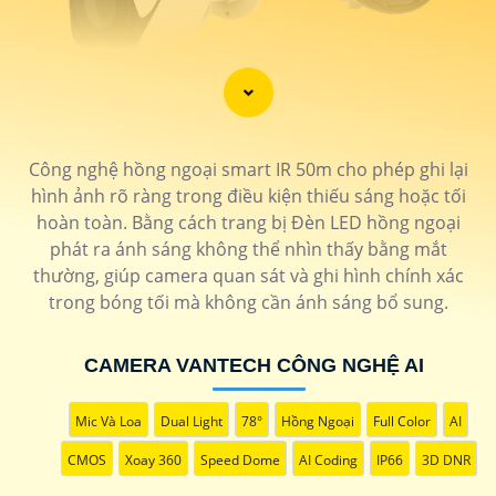
'
Công nghệ hồng ngoại smart IR 50m cho phép ghi lại
hình ảnh rõ ràng trong điều kiện thiếu sáng hoặc tối
hoàn toàn. Bằng cách trang bị Đèn LED hồng ngoại
phát ra ánh sáng không thể nhìn thấy bằng mắt
thường, giúp camera quan sát và ghi hình chính xác
trong bóng tối mà không cần ánh sáng bổ sung.
CAMERA VANTECH CÔNG NGHỆ AI
Mic Và Loa
Dual Light
78°
Hồng Ngoại
Full Color
AI
CMOS
Xoay 360
Speed Dome
AI Coding
IP66
3D DNR