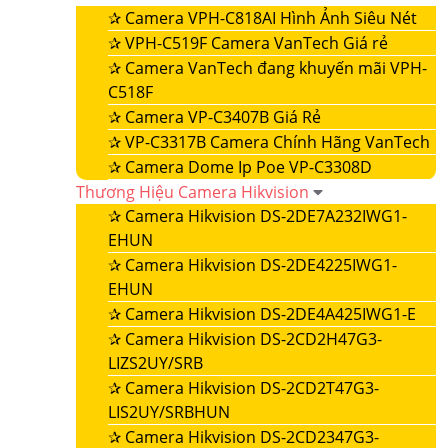
✰
Camera VPH-C818AI Hình Ảnh Siêu Nét
✰
VPH-C519F Camera VanTech Giá rẻ
✰
Camera VanTech đang khuyến mãi VPH-
C518F
✰
Camera VP-C3407B Giá Rẻ
✰
VP-C3317B Camera Chính Hãng VanTech
✰
Camera Dome Ip Poe VP-C3308D
Thương Hiệu Camera Hikvision
✰
Camera Hikvision DS-2DE7A232IWG1-
EHUN
✰
Camera Hikvision DS-2DE4225IWG1-
EHUN
✰
Camera Hikvision DS-2DE4A425IWG1-E
✰
Camera Hikvision DS-2CD2H47G3-
LIZS2UY/SRB
✰
Camera Hikvision DS-2CD2T47G3-
LIS2UY/SRBHUN
✰
Camera Hikvision DS-2CD2347G3-