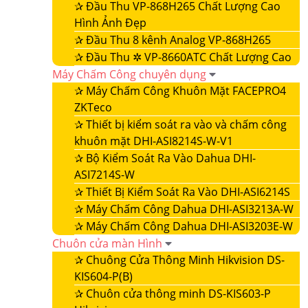
✰
Đầu Thu VP-868H265 Chất Lượng Cao
Hình Ảnh Đẹp
✰
Đầu Thu 8 kênh Analog VP-868H265
✰
Đầu Thu ✲ VP-8660ATC Chất Lượng Cao
Máy Chấm Công chuyên dụng
✰
Máy Chấm Công Khuôn Mặt FACEPRO4
ZKTeco
✰
Thiết bị kiểm soát ra vào và chấm công
khuôn mặt DHI-ASI8214S-W-V1
✰
Bộ Kiểm Soát Ra Vào Dahua DHI-
ASI7214S-W
✰
Thiết Bị Kiểm Soát Ra Vào DHI-ASI6214S
✰
Máy Chấm Công Dahua DHI-ASI3213A-W
✰
Máy Chấm Công Dahua DHI-ASI3203E-W
Chuôn cửa màn Hình
✰
Chuông Cửa Thông Minh Hikvision DS-
KIS604-P(B)
✰
Chuôn cửa thông minh DS-KIS603-P