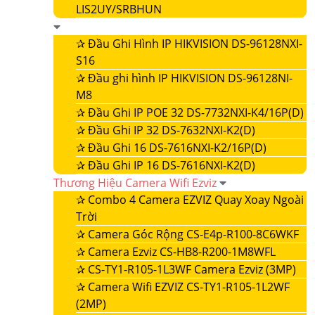
LIS2UY/SRBHUN
✰
Đầu Ghi Hình IP HIKVISION DS-96128NXI-
S16
✰
Đầu ghi hình IP HIKVISION DS-96128NI-
M8
✰
Đầu Ghi IP POE 32 DS-7732NXI-K4/16P(D)
✰
Đầu Ghi IP 32 DS-7632NXI-K2(D)
✰
Đầu Ghi 16 DS-7616NXI-K2/16P(D)
✰
Đầu Ghi IP 16 DS-7616NXI-K2(D)
Thương Hiệu Camera Wifi Ezviz
✰
Combo 4 Camera EZVIZ Quay Xoay Ngoài
Trời
✰
Camera Góc Rộng CS-E4p-R100-8C6WKF
✰
Camera Ezviz CS-HB8-R200-1M8WFL
✰
CS-TY1-R105-1L3WF Camera Ezviz (3MP)
✰
Camera Wifi EZVIZ CS-TY1-R105-1L2WF
(2MP)