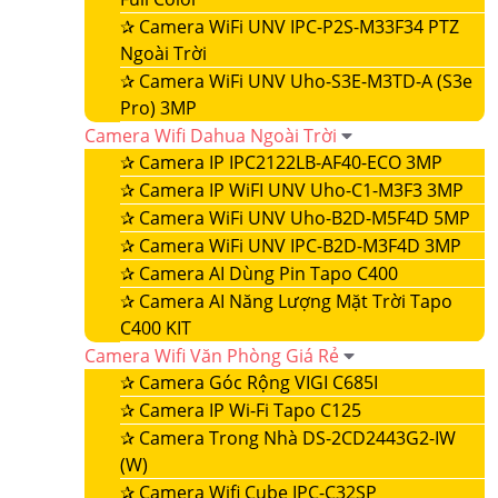
✰
Camera WiFi UNV IPC-P2S-M33F34 PTZ
Ngoài Trời
✰
Camera WiFi UNV Uho-S3E-M3TD-A (S3e
Pro) 3MP
Camera Wifi Dahua Ngoài Trời
✰
Camera IP IPC2122LB-AF40-ECO 3MP
✰
Camera IP WiFI UNV Uho-C1-M3F3 3MP
✰
Camera WiFi UNV Uho-B2D-M5F4D 5MP
✰
Camera WiFi UNV IPC-B2D-M3F4D 3MP
✰
Camera AI Dùng Pin Tapo C400
✰
Camera AI Năng Lượng Mặt Trời Tapo
C400 KIT
Camera Wifi Văn Phòng Giá Rẻ
✰
Camera Góc Rộng VIGI C685I
✰
Camera IP Wi-Fi Tapo C125
✰
Camera Trong Nhà DS-2CD2443G2-IW
(W)
✰
Camera Wifi Cube IPC-C32SP