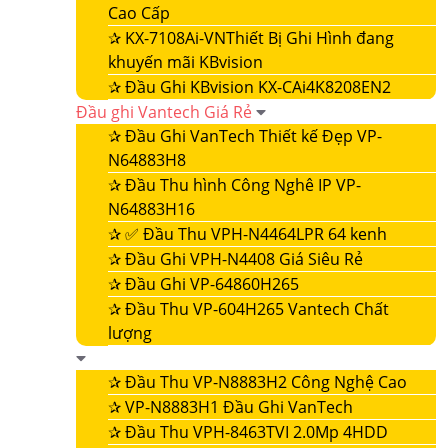
Cao Cấp
✰
KX-7108Ai-VNThiết Bị Ghi Hình đang
khuyến mãi KBvision
✰
Đầu Ghi KBvision KX-CAi4K8208EN2
Đầu ghi Vantech Giá Rẻ
✰
Đầu Ghi VanTech Thiết kế Đẹp VP-
N64883H8
✰
Đầu Thu hình Công Nghê IP VP-
N64883H16
✰
✅ Đầu Thu VPH-N4464LPR 64 kenh
✰
Đầu Ghi VPH-N4408 Giá Siêu Rẻ
✰
Đầu Ghi VP-64860H265
✰
Đầu Thu VP-604H265 Vantech Chất
lượng
✰
Đầu Thu VP-N8883H2 Công Nghệ Cao
✰
VP-N8883H1 Đầu Ghi VanTech
✰
Đầu Thu VPH-8463TVI 2.0Mp 4HDD