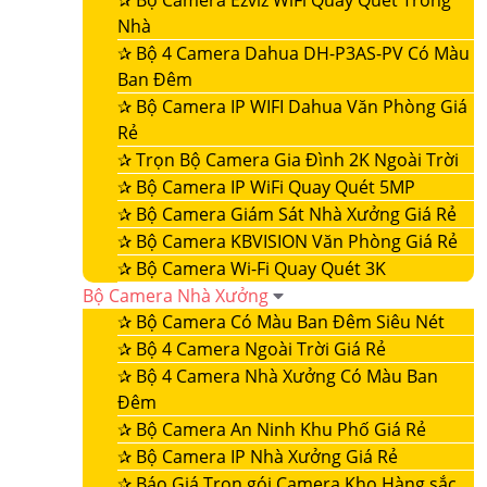
✰
Bộ Camera Ezviz WiFi Quay Quét Trong
Nhà
✰
Bộ 4 Camera Dahua DH-P3AS-PV Có Màu
Ban Đêm
✰
Bộ Camera IP WIFI Dahua Văn Phòng Giá
Rẻ
✰
Trọn Bộ Camera Gia Đình 2K Ngoài Trời
✰
Bộ Camera IP WiFi Quay Quét 5MP
✰
Bộ Camera Giám Sát Nhà Xưởng Giá Rẻ
✰
Bộ Camera KBVISION Văn Phòng Giá Rẻ
✰
Bộ Camera Wi-Fi Quay Quét 3K
Bộ Camera Nhà Xưởng
✰
Bộ Camera Có Màu Ban Đêm Siêu Nét
✰
Bộ 4 Camera Ngoài Trời Giá Rẻ
✰
Bộ 4 Camera Nhà Xưởng Có Màu Ban
Đêm
✰
Bộ Camera An Ninh Khu Phố Giá Rẻ
✰
Bộ Camera IP Nhà Xưởng Giá Rẻ
✰
Báo Giá Trọn gói Camera Kho Hàng sắc