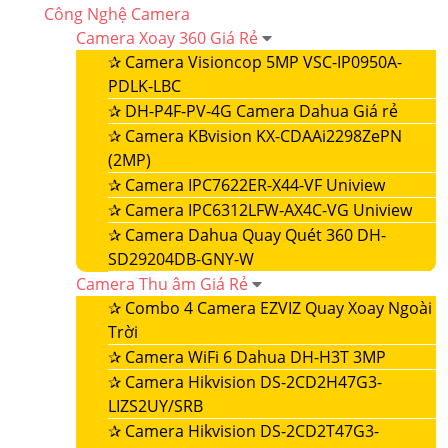
Công Nghệ Camera
Camera Xoay 360 Giá Rẻ
✰
Camera Visioncop 5MP VSC-IP0950A-
PDLK-LBC
✰
DH-P4F-PV-4G Camera Dahua Giá rẻ
✰
Camera KBvision KX-CDAAi2298ZePN
(2MP)
✰
Camera IPC7622ER-X44-VF Uniview
✰
Camera IPC6312LFW-AX4C-VG Uniview
✰
Camera Dahua Quay Quét 360 DH-
SD29204DB-GNY-W
Camera Thu âm Giá Rẻ
✰
Combo 4 Camera EZVIZ Quay Xoay Ngoài
Trời
✰
Camera WiFi 6 Dahua DH-H3T 3MP
✰
Camera Hikvision DS-2CD2H47G3-
LIZS2UY/SRB
✰
Camera Hikvision DS-2CD2T47G3-