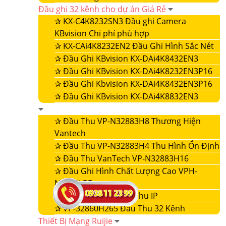
Đầu ghi 32 kênh cho dự án Giá Rẻ
✰
KX-C4K8232SN3 Đầu ghi Camera
KBvision Chi phí phù hợp
✰
KX-CAi4K8232EN2 Đầu Ghi Hình Sắc Nét
✰
Đầu Ghi KBvision KX-DAi4K8432EN3
✰
Đầu Ghi KBvision KX-DAi4K8232EN3P16
✰
Đầu Ghi Kbvision KX-DAi4K8432EN3P16
✰
Đầu Ghi KBvision KX-DAi4K8832EN3
✰
Đầu Thu VP-N32883H8 Thương Hiện
Vantech
✰
Đầu Thu VP-N32883H4 Thu Hình Ổn Định
✰
Đầu Thu VanTech VP-N32883H16
✰
Đầu Ghi Hình Chất Lượng Cao VPH-
N4432LPR
✰
VP-32860NVR Đầu Thu IP
✰
VP-32860H265 Đầu Thu 32 Kênh
Thiết Bị Mạng Ruijie