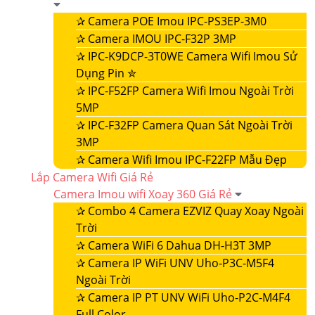
✰
Camera POE Imou IPC-PS3EP-3M0
✰
Camera IMOU IPC-F32P 3MP
✰
IPC-K9DCP-3T0WE Camera Wifi Imou Sử
Dụng Pin ✮
✰
IPC-F52FP Camera Wifi Imou Ngoài Trời
5MP
✰
IPC-F32FP Camera Quan Sát Ngoài Trời
3MP
✰
Camera Wifi Imou IPC-F22FP Mẫu Đẹp
Lắp Camera Wifi Giá Rẻ
Camera Imou wifi Xoay 360 Giá Rẻ
✰
Combo 4 Camera EZVIZ Quay Xoay Ngoài
Trời
✰
Camera WiFi 6 Dahua DH-H3T 3MP
✰
Camera IP WiFi UNV Uho-P3C-M5F4
Ngoài Trời
✰
Camera IP PT UNV WiFi Uho-P2C-M4F4
Full Color