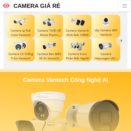
CAMERA GIÁ RẺ
Lắp Camera Wifi
Camera Ip Full
Camera Thiết Kế
Camera Vantech
Vantech
Color Vantech
Nhựa Plastic
Hình Ảnh 1080P
Vantech
Camera Có Chống
Camera Đọc Biển
Camera Ezviz
Camera
Trộm Vantech
Số Xe Vantech
Phân Biệt Người
Hdparagon Ultra
2K
Camera Vantech Công Nghệ Ai