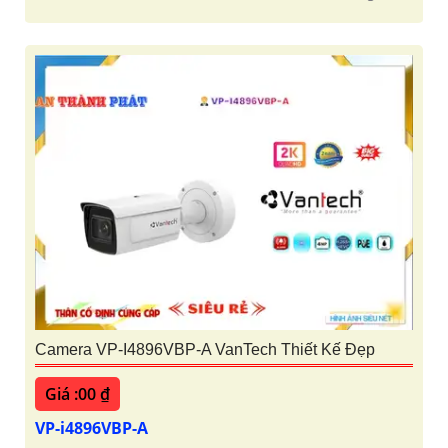
Camera VP-I4896VBP-A VanTech Thiết Kế Đẹp
Giá :00 ₫
VP-i4896VBP-A