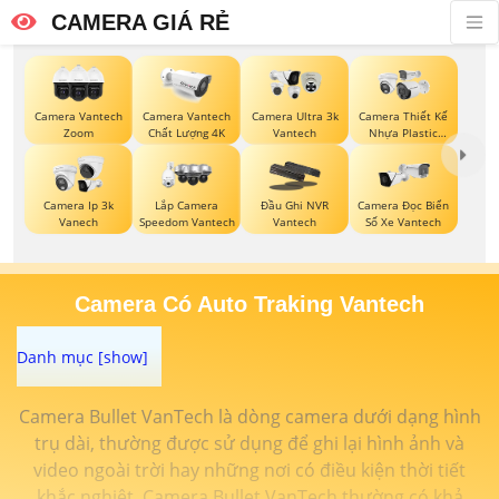
CAMERA GIÁ RẺ
Camera Vantech
Camera Vantech
Camera Ultra 3k
Camera Thiết Kế
Zoom
Chất Lượng 4K
Vantech
Nhựa Plastic
Vantech
Camera Ip 3k
Lắp Camera
Đầu Ghi NVR
Camera Đọc Biển
Vanech
Speedom Vantech
Vantech
Số Xe Vantech
Camera Có Auto Traking Vantech
Camera Bullet VanTech là dòng camera dưới dạng hình
trụ dài, thường được sử dụng để ghi lại hình ảnh và
video ngoài trời hay những nơi có điều kiện thời tiết
khắc nghiệt. Camera Bullet VanTech thường có khả