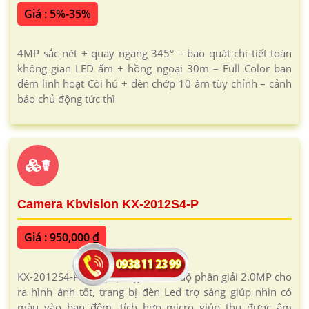
Giá : 5%-35%
4MP sắc nét + quay ngang 345° – bao quát chi tiết toàn
không gian LED ấm + hồng ngoại 30m – Full Color ban
đêm linh hoạt Còi hú + đèn chớp 10 âm tùy chỉnh – cảnh
báo chủ động tức thì
☤
Camera Kbvision KX-2012S4-P
Giá : 950,000 ₫
KX-2012S4-P trang bị ống kính có độ phân giải 2.0MP cho
ra hình ảnh tốt, trang bị đèn Led trợ sáng giúp nhìn có
màu vào ban đêm, tích hợp micro giúp thu được âm