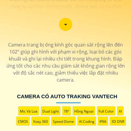
năng quay đêm, chống nước, chống bụi, và có chất
lượng hình ảnh sắc nét đem đến giải pháp hiệu quả để
bảo vệ an ninh cho gia đình và doanh nghiệp.
Camera trang bị ống kính góc quan sát rộng lên đến
102° giúp ghi hình với phạm vi rộng, loại bỏ các góc
khuất và ghi lại nhiều chi tiết trong khung hình. Đáp
ứng tốt cho các nhu cầu giám sát không gian rộng lớn
với độ sắc nét cao, giảm thiểu việc lắp đặt nhiều
camera.
CAMERA CÓ AUTO TRAKING VANTECH
'
Mic Và Loa
Dual Light
78°
Hồng Ngoại
Full Color
AI
CMOS
Xoay 360
Speed Dome
AI Coding
IP66
3D DNR