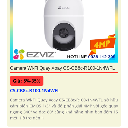
Camera Wi-Fi Quay Xoay CS-CB8c-R100-1N4WFL
Giá : 5%-35%
CS-CB8c-R100-1N4WFL
Camera Wi-Fi Quay Xoay CS-CB8c-R100-1N4WFL sở hữu
cảm biến CMOS 1/3" và độ phân giải 4MP với góc quay
ngang 340° và dọc 80° cùng khả năng nhìn ban đêm 15
mét. Hỗ trợ nén H