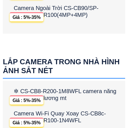
Camera Ngoài Trời CS-CB90/SP-
R100(4MP+4MP)
Giá : 5%-35%
LẮP CAMERA TRONG NHÀ HÌNH
ẢNH SẮT NÉT
✲ CS-CB8-R200-1M8WFL camera năng
lương mt
Giá : 5%-35%
Camera Wi-Fi Quay Xoay CS-CB8c-
R100-1N4WFL
Giá : 5%-35%