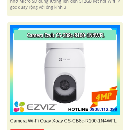
nhớ Micro SD dung lượng lên đến 512GB kết nối Wifi IP
góc quay rộng với ống kính 3
Camera Wi-Fi Quay Xoay CS-CB8c-R100-1N4WFL