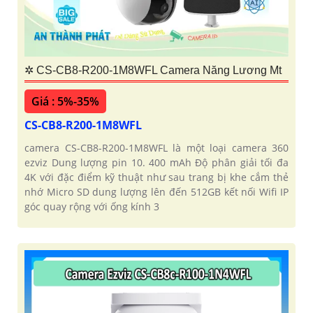
✲ CS-CB8-R200-1M8WFL Camera Năng Lương Mt
Giá : 5%-35%
CS-CB8-R200-1M8WFL
camera CS-CB8-R200-1M8WFL là một loại camera 360
ezviz Dung lượng pin 10. 400 mAh Độ phân giải tối đa
4K với đặc điểm kỹ thuật như sau trang bị khe cắm thẻ
nhớ Micro SD dung lượng lên đến 512GB kết nối Wifi IP
góc quay rộng với ống kính 3