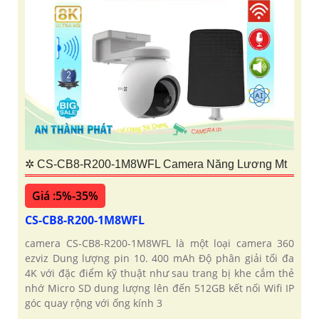
✲ CS-CB8-R200-1M8WFL Camera Năng Lương Mt
Giá :5%-35%
CS-CB8-R200-1M8WFL
camera CS-CB8-R200-1M8WFL là một loại camera 360
ezviz Dung lượng pin 10. 400 mAh Độ phân giải tối đa
4K với đặc điểm kỹ thuật như sau trang bị khe cắm thẻ
nhớ Micro SD dung lượng lên đến 512GB kết nối Wifi IP
góc quay rộng với ống kính 3