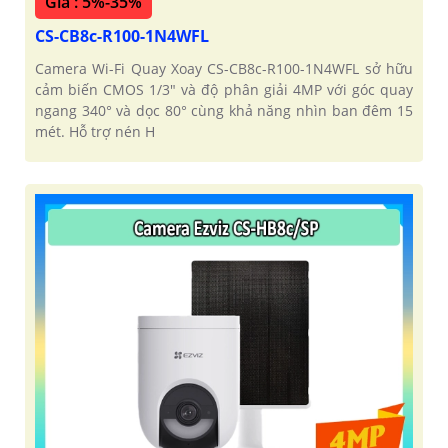
Giá : 5%-35%
CS-CB8c-R100-1N4WFL
Camera Wi-Fi Quay Xoay CS-CB8c-R100-1N4WFL sở hữu
cảm biến CMOS 1/3" và độ phân giải 4MP với góc quay
ngang 340° và dọc 80° cùng khả năng nhìn ban đêm 15
mét. Hỗ trợ nén H