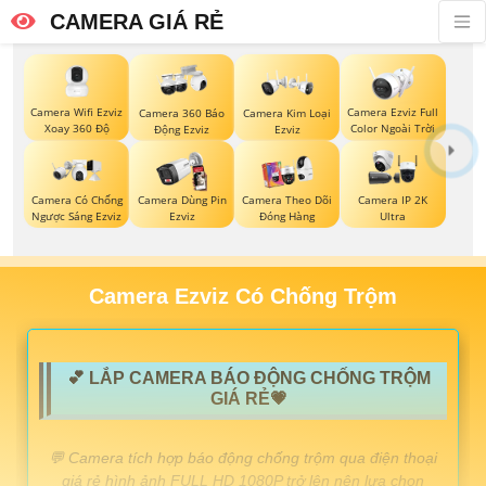
CAMERA GIÁ RẺ
Camera Wifi Ezviz
Camera Ezviz Full
Camera 360 Báo
Camera Kim Loại
Xoay 360 Độ
Color Ngoài Trời
Động Ezviz
Ezviz
Camera Có Chống
Camera Dùng Pin
Camera Theo Dõi
Camera IP 2K
Ngược Sáng Ezviz
Ezviz
Đóng Hàng
Ultra
Camera Ezviz Có Chống Trộm
💕 LẮP CAMERA BÁO ĐỘNG CHỐNG TRỘM
GIÁ RẺ💗
️💬 Camera tích hợp báo động chống trộm qua điện thoại
giá rẻ hình ảnh FULL HD 1080P trở lên nên lựa chọn