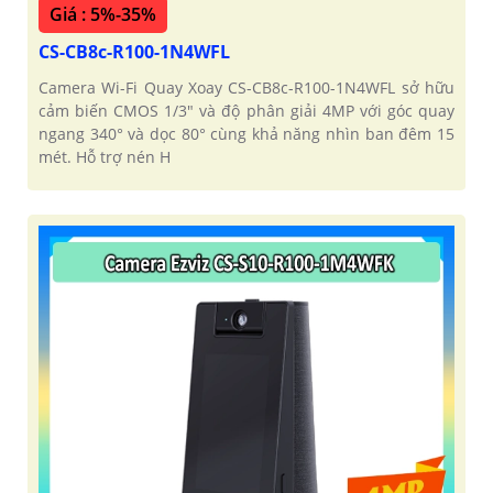
Giá : 5%-35%
CS-CB8c-R100-1N4WFL
Camera Wi-Fi Quay Xoay CS-CB8c-R100-1N4WFL sở hữu
cảm biến CMOS 1/3" và độ phân giải 4MP với góc quay
ngang 340° và dọc 80° cùng khả năng nhìn ban đêm 15
mét. Hỗ trợ nén H