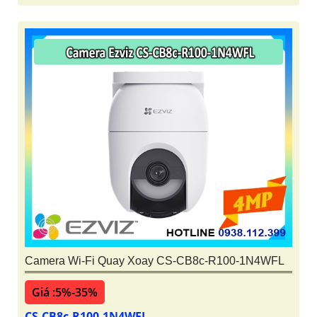
Camera Wi-Fi Quay Xoay CS-CB8c-R100-1N4WFL
Giá :5%-35%
CS-CB8c-R100-1N4WFL