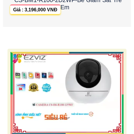
CS-BM1-R100-2D2WF-Be Giám Sát Trẻ
Em
Giá : 3,196,000 VNĐ