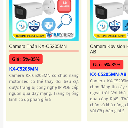
Camera Thân KX-C5205MN
Camera Kbvision
AB
Giá : 5%-35%
Giá : 5%-35%
KX-C5205MN
KX-C5205MN-AB
Camera KX-C5205MN có chức năng
Camera KX-C5205M
motorized có thể thay đổi tiêu cự,
chọn đáng tin cậy c
được trang bị công nghệ IP POE cấp
ngoại trời. Với kh
nguồn qua dây mạng. Trang bị ống
qua cổng RJ45. Thâ
kính có độ phân giải 5
chắn và khả năng c
Với độ phân giải 5