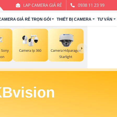
LAP CAMERA GIÁ RẺ
0938 11 23 99
CAMERA GIÁ RẺ TRỌN GÓI
THIẾT BỊ CAMERA
TƯ VẤN
 Sony
Camera Ip 360
Camera Hdparagon
ion
Starlight
KBvision