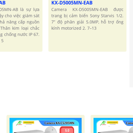
-AB
KX-D5005MN-EAB
05MN-AB là sự lựa
Camera KX-D5005MN-EAB được
ậy cho việc giám sát
trang bị cảm biến Sony Starvis 1/2.
 khả năng cấp nguồn
7” độ phân giải 5.0MP, hỗ trợ ống
 Thân kim loại chắc
kính motorized 2. 7–13
g chống nước IP 67.
 5