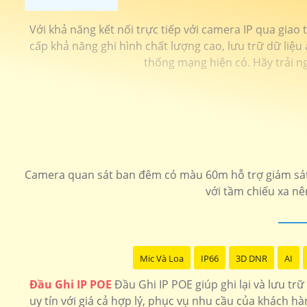
Với khả năng kết nối trực tiếp với camera IP qua giao
cấp khả năng ghi hình chất lượng cao, lưu trữ dữ liệu
thống mạng hiện có. Hãy trải n
Camera quan sát ban đêm có màu 60m hỗ trợ giám sát h
với tầm chiếu xa nê
Mic Và Loa
IP66
3D DNR
AI
Đầu Ghi IP POE
Đầu Ghi IP POE giúp ghi lại và lưu tr
uy tín với giá cả hợp lý, phục vụ nhu cầu của khách hà