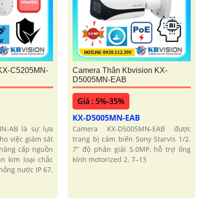
 KX-C5205MN-
Camera Thân Kbvision KX-
D5005MN-EAB
Giá : 5%-35%
KX-D5005MN-EAB
N-AB là sự lựa
Camera KX-D5005MN-EAB được
ho việc giám sát
trang bị cảm biến Sony Starvis 1/2.
ả năng cấp nguồn
7” độ phân giải 5.0MP, hỗ trợ ống
n kim loại chắc
kính motorized 2. 7–13
hống nước IP 67.