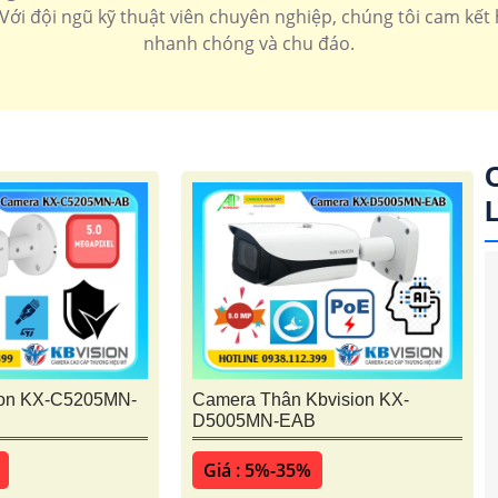
 Với đội ngũ kỹ thuật viên chuyên nghiệp, chúng tôi cam kết
nhanh chóng và chu đáo.
ion KX-C5205MN-
Camera Thân Kbvision KX-
D5005MN-EAB
'
Giá : 5%-35%