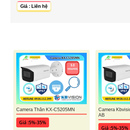
Giá : Liên hệ
Camera Thân KX-C5205MN
Camera Kbvis
AB
Giá :5%-35%
Giá :5%-35%