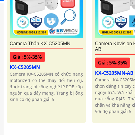
Camera Thân KX-C5205MN
Camera Kbvision
AB
Giá : 5%-35%
Giá : 5%-35%
KX-C5205MN
KX-C5205MN-AB
Camera KX-C5205MN có chức năng
Camera KX-C5205M
motorized có thể thay đổi tiêu cự,
chọn đáng tin cậy c
được trang bị công nghệ IP POE cấp
ngoại trời. Với kh
nguồn qua dây mạng. Trang bị ống
qua cổng RJ45. Thâ
kính có độ phân giải 5
chắn và khả năng c
Với độ phân giải 5