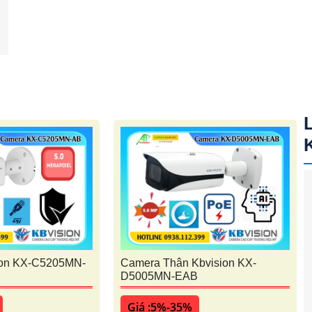
ion KX-C5205MN-
Camera Thân Kbvision KX-
D5005MN-EAB
Giá :5%-35%