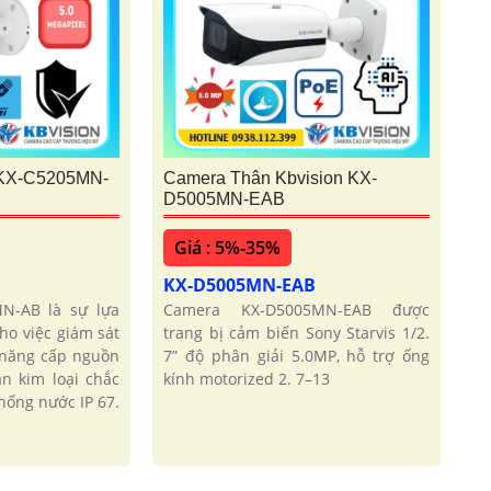
 KX-C5205MN-
Camera Thân Kbvision KX-
D5005MN-EAB
Giá : 5%-35%
KX-D5005MN-EAB
N-AB là sự lựa
Camera KX-D5005MN-EAB được
ho việc giám sát
trang bị cảm biến Sony Starvis 1/2.
ả năng cấp nguồn
7” độ phân giải 5.0MP, hỗ trợ ống
n kim loại chắc
kính motorized 2. 7–13
hống nước IP 67.