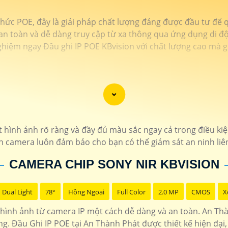
 thức POE, đây là giải pháp chất lượng đáng được đầu tư để q
 an toàn và dễ dàng truy cập từ xa thông qua ứng dụng di độ
ghiệm ngay Đầu ghi IP POE KBvision với chất lượng cao mà 
ình ảnh rõ ràng và đầy đủ màu sắc ngay cả trong điều kiện
n camera luôn đảm bảo cho bạn có thể giám sát an ninh liê
CAMERA CHIP SONY NIR KBVISION
Dual Light
78°
Hồng Ngoại
Full Color
2.0 MP
CMOS
X
ữ hình ảnh từ camera IP một cách dễ dàng và an toàn. An Th
ng. Đầu Ghi IP POE tại An Thành Phát được thiết kế hiện đại,