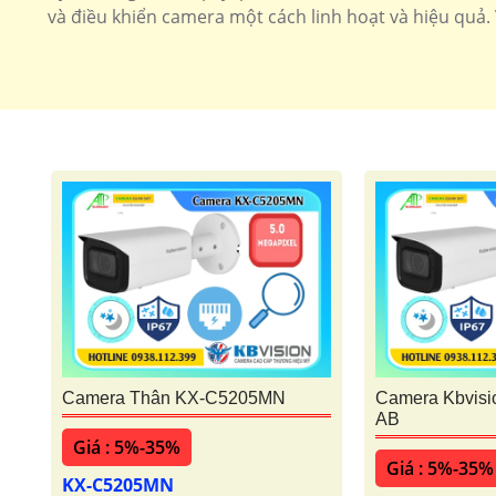
và điều khiển camera một cách linh hoạt và hiệu quả.
Camera Thân KX-C5205MN
Camera Kbvis
AB
Giá : 5%-35%
Giá : 5%-35%
KX-C5205MN