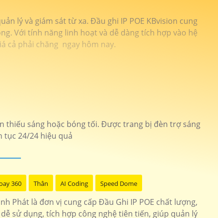
uản lý và giám sát từ xa. Đầu ghi IP POE KBvision cung
ng. Với tính năng linh hoạt và dễ dàng tích hợp vào hệ
giá cả phải chăng ngay hôm nay.
 thiếu sáng hoặc bóng tối. Được trang bị đèn trợ sáng
n tục 24/24 hiệu quả
oay 360
Thân
AI Coding
Speed Dome
ành Phát là đơn vị cung cấp Đầu Ghi IP POE chất lượng,
 dễ sử dụng, tích hợp công nghệ tiên tiến, giúp quản lý