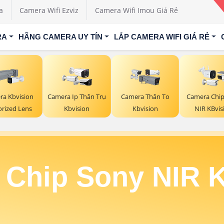
a
Camera Wifi Ezviz
Camera Wifi Imou Giá Rẻ
RA
HÃNG CAMERA UY TÍN
LẮP CAMERA WIFI GIÁ RẺ
ra Kbvision
Camera Ip Thân Trụ
Camera Thân To
Camera Chip
rized Lens
Kbvision
Kbvision
NIR KBvis
Chip Sony NIR 