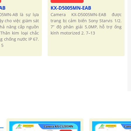
-AB
KX-D5005MN-EAB
05MN-AB là sự lựa
Camera KX-D5005MN-EAB được
ậy cho việc giám sát
trang bị cảm biến Sony Starvis 1/2.
 khả năng cấp nguồn
7” độ phân giải 5.0MP, hỗ trợ ống
 Thân kim loại chắc
kính motorized 2. 7–13
g chống nước IP 67.
 5