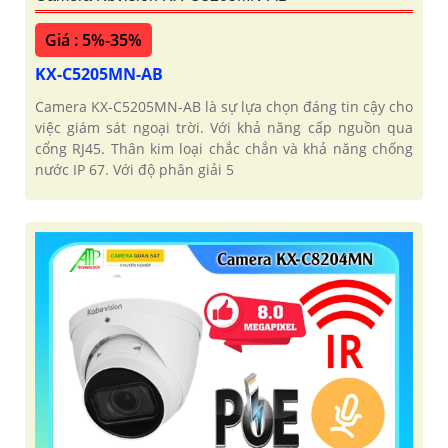
Giá : 5%-35%
KX-C5205MN-AB
Camera KX-C5205MN-AB là sự lựa chọn đáng tin cậy cho
việc giám sát ngoại trời. Với khả năng cấp nguồn qua
cổng RJ45. Thân kim loại chắc chắn và khả năng chống
nước IP 67. Với độ phân giải 5