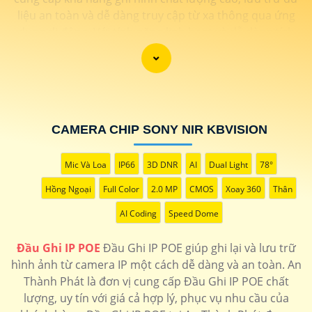
liệu an toàn và dễ dàng truy cập từ xa thông qua ứng
dụng di động. Với tính năng linh hoạt và dễ dàng tích
hợp vào hệ thống mạng hiện có. Hãy trải nghiệm ngay
Đầu ghi IP POE KBvision với chất lượng cao mà giá cả
phải chăng ngay hôm nay.
CAMERA CHIP SONY NIR KBVISION
Mic Và Loa
IP66
3D DNR
AI
Dual Light
78°
Hồng Ngoại
Full Color
2.0 MP
CMOS
Xoay 360
Thân
AI Coding
Speed Dome
Đầu Ghi IP POE
Đầu Ghi IP POE giúp ghi lại và lưu trữ
hình ảnh từ camera IP một cách dễ dàng và an toàn. An
Thành Phát là đơn vị cung cấp Đầu Ghi IP POE chất
lượng, uy tín với giá cả hợp lý, phục vụ nhu cầu của
'