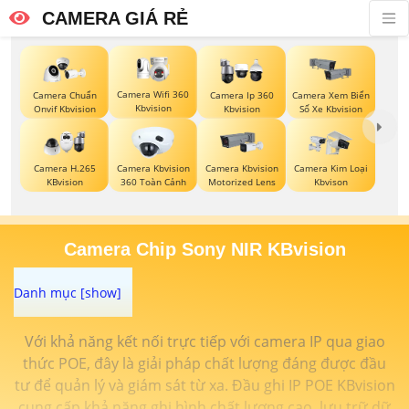
CAMERA GIÁ RẺ
Camera Wifi 360
Camera Chuẩn
Camera Ip 360
Camera Xem Biển
Kbvision
Onvif Kbvision
Kbvision
Số Xe Kbvision
Camera H.265
Camera Kbvision
Camera Kbvision
Camera Kim Loại
KBvision
360 Toàn Cảnh
Motorized Lens
Kbvison
Camera Chip Sony NIR KBvision
Với khả năng kết nối trực tiếp với camera IP qua giao
thức POE, đây là giải pháp chất lượng đáng được đầu
tư để quản lý và giám sát từ xa. Đầu ghi IP POE KBvision
cung cấp khả năng ghi hình chất lượng cao, lưu trữ dữ