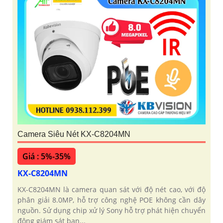
Camera Siêu Nét KX-C8204MN
Giá : 5%-35%
KX-C8204MN
KX-C8204MN là camera quan sát với độ nét cao, với độ
phân giải 8.0MP, hỗ trợ công nghệ POE không cần dây
nguồn. Sử dụng chip xử lý Sony hỗ trợ phát hiện chuyển
động giám sát ban...