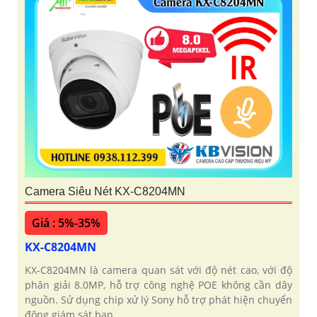
Camera Siêu Nét KX-C8204MN
Giá : 5%-35%
KX-C8204MN
KX-C8204MN là camera quan sát với độ nét cao, với độ
phân giải 8.0MP, hỗ trợ công nghệ POE không cần dây
nguồn. Sử dụng chip xử lý Sony hỗ trợ phát hiện chuyển
động giám sát ban...