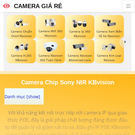
CAMERA GIÁ RẺ
Camera Wifi 360
Camera Chuẩn
Camera Ip 360
Camera Xem Biển
Kbvision
Onvif Kbvision
Kbvision
Số Xe Kbvision
Camera H.265
Camera Kbvision
Camera Kbvision
Camera Kim Loại
KBvision
360 Toàn Cảnh
Motorized Lens
Kbvison
Camera Chip Sony NIR KBvision
Với khả năng kết nối trực tiếp với camera IP qua giao
thức POE, đây là giải pháp chất lượng đáng được đầu
tư để quản lý và giám sát từ xa. Đầu ghi IP POE KBvision
cung cấp khả năng ghi hình chất lượng cao, lưu trữ dữ