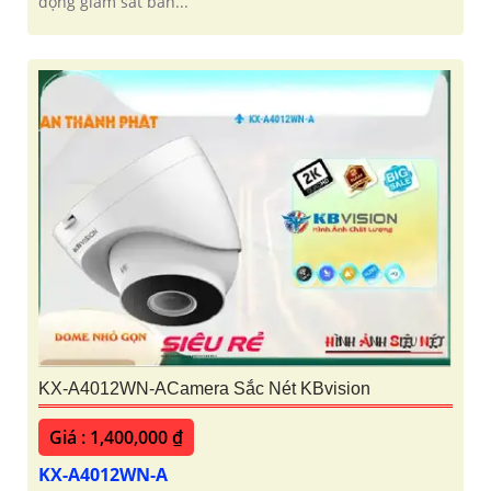
động giám sát ban...
KX-A4012WN-ACamera Sắc Nét KBvision
Giá : 1,400,000 ₫
KX-A4012WN-A