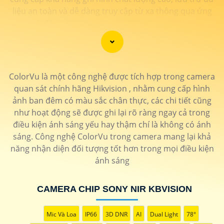
liệu an toàn và dễ dàng truy cập từ xa thông qua ứng
dụng di động. Với tính năng linh hoạt và dễ dàng tích
hợp vào hệ thống mạng hiện có. Hãy trải nghiệm ngay
Đầu ghi IP POE KBvision với chất lượng cao mà giá cả
phải chăng ngay hôm nay.
ColorVu là một công nghệ được tích hợp trong camera
quan sát chính hãng Hikvision , nhằm cung cấp hình
ảnh ban đêm có màu sắc chân thực, các chi tiết cũng
như hoạt động sẽ được ghi lại rõ ràng ngay cả trong
điều kiện ánh sáng yếu hay thậm chí là không có ánh
sáng. Công nghệ ColorVu trong camera mang lại khả
năng nhận diện đối tượng tốt hơn trong mọi điều kiện
ánh sáng
CAMERA CHIP SONY NIR KBVISION
Mic Và Loa
IP66
3D DNR
AI
Dual Light
78°
'