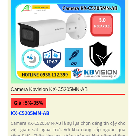
Camera Kbvision KX-C5205MN-AB
Giá : 5%-35%
KX-C5205MN-AB
Camera KX-C5205MN-AB là sự lựa chọn đáng tin cậy cho
việc giám sát ngoại trời. Với khả năng cấp nguồn qua
cổng RJ45. Thân kim loại chắc chắn và khả năng chống