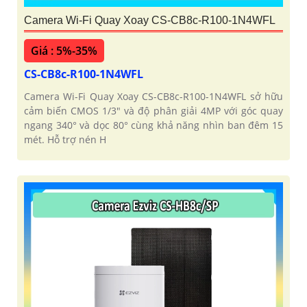
Camera Wi-Fi Quay Xoay CS-CB8c-R100-1N4WFL
Giá : 5%-35%
CS-CB8c-R100-1N4WFL
Camera Wi-Fi Quay Xoay CS-CB8c-R100-1N4WFL sở hữu
cảm biến CMOS 1/3" và độ phân giải 4MP với góc quay
ngang 340° và dọc 80° cùng khả năng nhìn ban đêm 15
mét. Hỗ trợ nén H