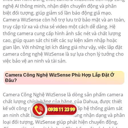
nghệ AI thông minh, nhận diện chuyển động và phân
biệt đối tượng, giúp giảm số lần báo động giả mạo.
Camera WizSense còn hỗ trợ lưu trữ bảo mật và an toàn,
truy cập từ xa và chia sẻ video một cách dễ dàng. Hệ
thống camera cung cấp hình ảnh sắc nét và chất lượng
cao, giúp quan sát chi tiết các sự kiện xâm nhập hoặc
gian lận. Với những lợi ích đáng giá như vậy, việc lắp đặt
camera công nghệ WizSense là sự lựa chọn lý tưởng cho
việc bảo vệ an ninh và tài sản.
Camera Công Nghệ WizSense Phù Hợp Lắp Đặt Ở
Đâu?
Camera Công Nghệ WizSense là dòng sản phẩm camera
chất lượng chính hãng của hãng của Dahua, được thiết
kế với công nghệ mới nhằm cung cấp hệ thống giám sát
an ninh chất lượng cao. Với khả năng nhận dạng và phân
loại đối tượng, WizSense giúp phát hiện chuyển động,