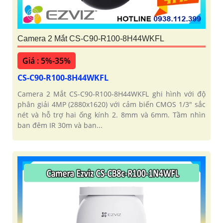
Camera 2 Mắt CS-C90-R100-8H44WKFL
Giá : 5%-35%
CS-C90-R100-8H44WKFL
Camera 2 Mắt CS-C90-R100-8H44WKFL ghi hình với độ
phân giải 4MP (2880x1620) với cảm biến CMOS 1/3" sắc
nét và hỗ trợ hai ống kính 2. 8mm và 6mm. Tầm nhìn
ban đêm IR 30m và ban...