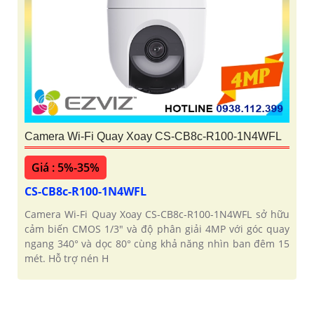
Camera Wi-Fi Quay Xoay CS-CB8c-R100-1N4WFL
Giá : 5%-35%
CS-CB8c-R100-1N4WFL
Camera Wi-Fi Quay Xoay CS-CB8c-R100-1N4WFL sở hữu
cảm biến CMOS 1/3" và độ phân giải 4MP với góc quay
ngang 340° và dọc 80° cùng khả năng nhìn ban đêm 15
mét. Hỗ trợ nén H