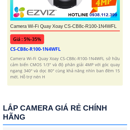
Camera Wi-Fi Quay Xoay CS-CB8c-R100-1N4WFL
Giá : 5%-35%
CS-CB8c-R100-1N4WFL
Camera Wi-Fi Quay Xoay CS-CB8c-R100-1N4WFL sở hữu
cảm biến CMOS 1/3" và độ phân giải 4MP với góc quay
ngang 340° và dọc 80° cùng khả năng nhìn ban đêm 15
mét. Hỗ trợ nén H
LẮP CAMERA GIÁ RẺ CHÍNH
HÃNG