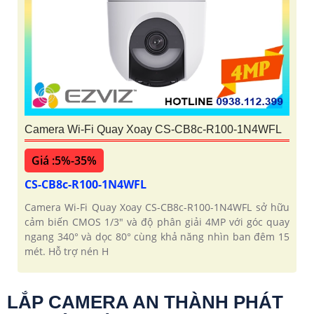
Camera Wi-Fi Quay Xoay CS-CB8c-R100-1N4WFL
Giá :5%-35%
CS-CB8c-R100-1N4WFL
Camera Wi-Fi Quay Xoay CS-CB8c-R100-1N4WFL sở hữu
cảm biến CMOS 1/3" và độ phân giải 4MP với góc quay
ngang 340° và dọc 80° cùng khả năng nhìn ban đêm 15
mét. Hỗ trợ nén H
LẮP CAMERA AN THÀNH PHÁT