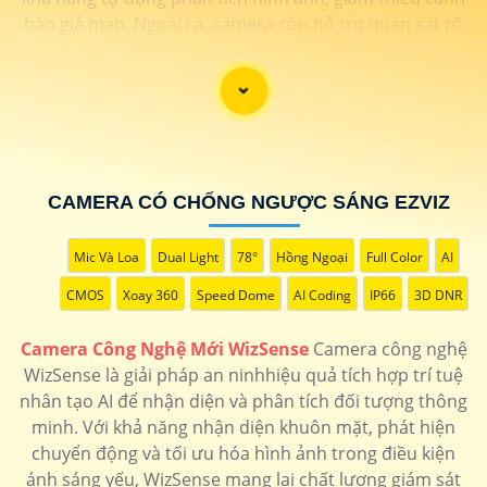
báo giả mạo. Ngoài ra, camera còn hỗ trợ quan sát rõ
nét trong điều kiện ánh sáng yếu nhờ công nghệ
Starlight và các tính năng này giúp nâng cao hiệu quả
giám sát và bảo vệ an ninh tốt hơn.
CAMERA CÓ CHỐNG NGƯỢC SÁNG EZVIZ
Mic Và Loa
Dual Light
78°
Hồng Ngoại
Full Color
AI
CMOS
Xoay 360
Speed Dome
AI Coding
IP66
3D DNR
Camera Công Nghệ Mới WizSense
Camera công nghệ
'
WizSense là giải pháp an ninhhiệu quả tích hợp trí tuệ
nhân tạo AI để nhận diện và phân tích đối tượng thông
minh. Với khả năng nhận diện khuôn mặt, phát hiện
chuyển động và tối ưu hóa hình ảnh trong điều kiện
ánh sáng yếu, WizSense mang lại chất lượng giám sát