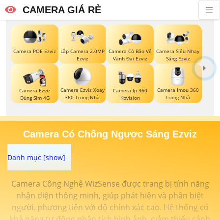
CAMERA GIÁ RẺ
Camera POE Ezviz
Lắp Camera 2.0MP
Camera Có Bảo Vệ
Camera Siêu Nhạy
Ezviz
Vành Đai Ezviz
Sáng Ezviz
Camera Ezviz Xoay
Camera Imou 360
Camera Ezviz
Camera Ip 360
360 Trong Nhà
Trong Nhà
Dùng Sim 4G
Kbvision
Camera Có Chống Ngược Sáng Ezviz
Camera Công Nghệ WizSense được trang bị tính năng
nhận diện thông minh, giúp phát hiện và phân biệt
người, phương tiện với độ chính xác cao. Hệ thống có
khả năng tự động phân tích hình ảnh, giảm thiểu cảnh