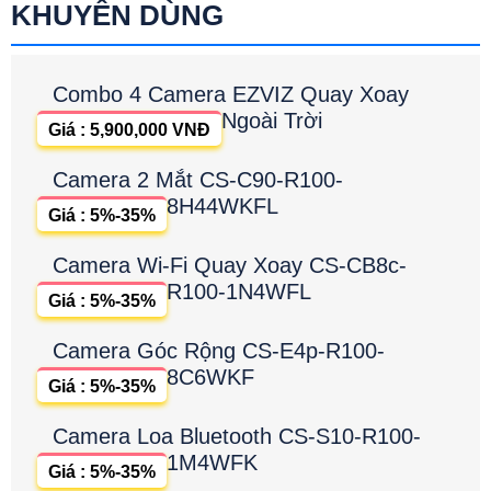
KHUYÊN DÙNG
Combo 4 Camera EZVIZ Quay Xoay
Ngoài Trời
Giá : 5,900,000 VNĐ
Camera 2 Mắt CS-C90-R100-
8H44WKFL
Giá : 5%-35%
Camera Wi-Fi Quay Xoay CS-CB8c-
R100-1N4WFL
Giá : 5%-35%
Camera Góc Rộng CS-E4p-R100-
8C6WKF
Giá : 5%-35%
Camera Loa Bluetooth CS-S10-R100-
1M4WFK
Giá : 5%-35%