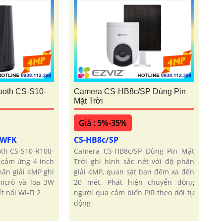
ooth CS-S10-
Camera CS-HB8c/SP Dùng Pin
Mặt Trời
Giá : 5%-35%
4WFK
CS-HB8c/SP
th CS-S10-R100-
Camera CS-HB8c/SP Dùng Pin Mặt
cảm ứng 4 inch
Trời ghi hình sắc nét với độ phân
hân giải 4MP ghi
giải 4MP, quan sát ban đêm xa đến
icrô và loa 3W
20 mét. Phát hiện chuyển động
t nối Wi-Fi 2
người qua cảm biến PIR theo dõi tự
động