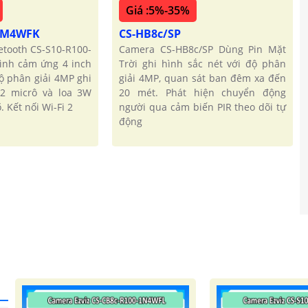
Giá :5%-35%
-1M4WFK
CS-HB8c/SP
etooth CS-S10-R100-
Camera CS-HB8c/SP Dùng Pin Mặt
nh cảm ứng 4 inch
Trời ghi hình sắc nét với độ phân
ộ phân giải 4MP ghi
giải 4MP, quan sát ban đêm xa đến
 2 micrô và loa 3W
20 mét. Phát hiện chuyển động
 Kết nối Wi-Fi 2
người qua cảm biến PIR theo dõi tự
động