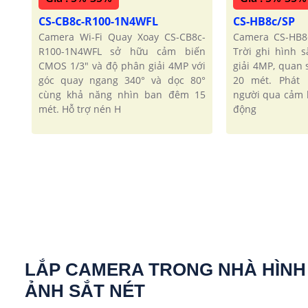
CS-CB8c-R100-1N4WFL
CS-HB8c/SP
Camera Wi-Fi Quay Xoay CS-CB8c-
Camera CS-HB8
R100-1N4WFL sở hữu cảm biến
Trời ghi hình 
CMOS 1/3" và độ phân giải 4MP với
giải 4MP, quan
góc quay ngang 340° và dọc 80°
20 mét. Phát 
cùng khả năng nhìn ban đêm 15
người qua cảm b
mét. Hỗ trợ nén H
động
LẮP CAMERA TRONG NHÀ HÌNH
ẢNH SẮT NÉT