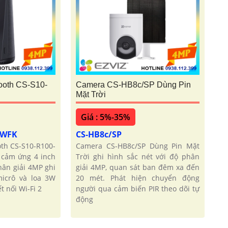
ooth CS-S10-
Camera CS-HB8c/SP Dùng Pin
Mặt Trời
Giá : 5%-35%
4WFK
CS-HB8c/SP
th CS-S10-R100-
Camera CS-HB8c/SP Dùng Pin Mặt
cảm ứng 4 inch
Trời ghi hình sắc nét với độ phân
hân giải 4MP ghi
giải 4MP, quan sát ban đêm xa đến
icrô và loa 3W
20 mét. Phát hiện chuyển động
t nối Wi-Fi 2
người qua cảm biến PIR theo dõi tự
động