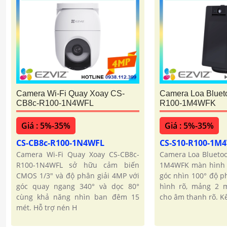
Camera Wi-Fi Quay Xoay CS-
Camera Loa Bluet
CB8c-R100-1N4WFL
R100-1M4WFK
Giá : 5%-35%
Giá : 5%-35%
CS-CB8c-R100-1N4WFL
CS-S10-R100-1M
Camera Wi-Fi Quay Xoay CS-CB8c-
Camera Loa Bluetoo
R100-1N4WFL sở hữu cảm biến
1M4WFK màn hình 
CMOS 1/3" và độ phân giải 4MP với
góc nhìn 100° độ p
góc quay ngang 340° và dọc 80°
hình rõ, mảng 2 m
cùng khả năng nhìn ban đêm 15
cho âm thanh rõ. Kế
mét. Hỗ trợ nén H