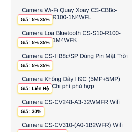
Camera Wi-Fi Quay Xoay CS-CB8c-
R100-1N4WFL
Giá : 5%-35%
Camera Loa Bluetooth CS-S10-R100-
1M4WFK
Giá : 5%-35%
Camera CS-HB8c/SP Dùng Pin Mặt Trời
Giá : 5%-35%
Camera Không Dây H9C (5MP+5MP)
Chi phí phù hợp
Giá : Liên Hệ
Camera CS-CV248-A3-32WMFR Wifi
Giá : 30%
Camera CS-CV310-(A0-1B2WFR) Wifi