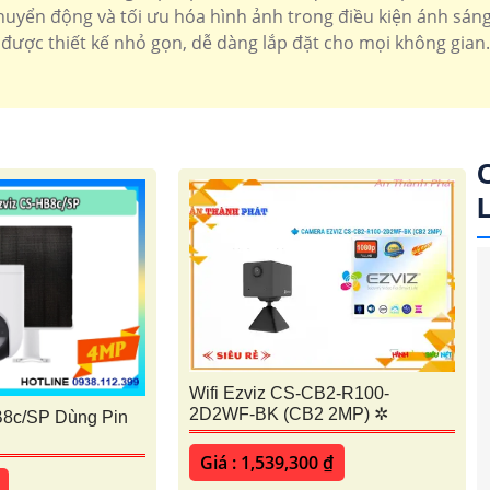
uyển động và tối ưu hóa hình ảnh trong điều kiện ánh sáng 
được thiết kế nhỏ gọn, dễ dàng lắp đặt cho mọi không gian.
'
Wifi Ezviz CS-CB2-R100-
2D2WF-BK (CB2 2MP) ✲
8c/SP Dùng Pin
Giá : 1,539,300 ₫