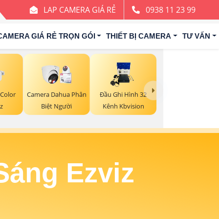
LAP CAMERA GIÁ RẺ
0938 11 23 99
CAMERA GIÁ RẺ TRỌN GÓI
THIẾT BỊ CAMERA
TƯ VẤN
 Color
Camera Dahua Phân
Đầu Ghi Hình 32
z
Biệt Người
Kênh Kbvision
áng Ezviz