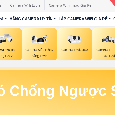
a
Camera Wifi Ezviz
Camera Wifi Imou Giá Rẻ
RA
HÃNG CAMERA UY TÍN
LẮP CAMERA WIFI GIÁ RẺ
Camera Ezviz 360
ra 360 Báo
Camera Siêu Nhạy
Camera Full
ng Ezviz
Sáng Ezviz
360 Ezvi
ó Chống Ngược S