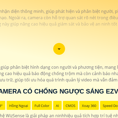
ận diện thông minh, giúp phát hiện và phân biệt người, p
ạo. Ngoài ra, camera còn hỗ trợ quan sát rõ nét trong điều
 này giúp nâng cao hiệu quả giám sát và bảo vệ an ninh tốt
úp phân biệt hình dạng con người và phương tiện, mang lạ
âng cao hiệu quả báo động chống trộm mà còn cảnh báo nh
lưu trữ, giúp tối ưu hóa quá trình quản lý video mà vẫn đảm
AMERA CÓ CHỐNG NGƯỢC SÁNG EZV
8°
Hồng Ngoại
Full Color
AI
CMOS
Xoay 360
Speed D
 WizSense là giải pháp an ninhhiệu quả tích hợp trí tuệ nh