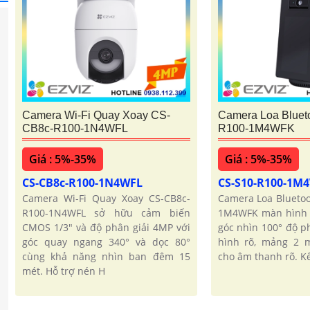
Camera Wi-Fi Quay Xoay CS-
Camera Loa Bluet
CB8c-R100-1N4WFL
R100-1M4WFK
Giá : 5%-35%
Giá : 5%-35%
CS-CB8c-R100-1N4WFL
CS-S10-R100-1M
Camera Wi-Fi Quay Xoay CS-CB8c-
Camera Loa Bluetoo
R100-1N4WFL sở hữu cảm biến
1M4WFK màn hình 
CMOS 1/3" và độ phân giải 4MP với
góc nhìn 100° độ p
góc quay ngang 340° và dọc 80°
hình rõ, mảng 2 m
cùng khả năng nhìn ban đêm 15
cho âm thanh rõ. Kế
mét. Hỗ trợ nén H