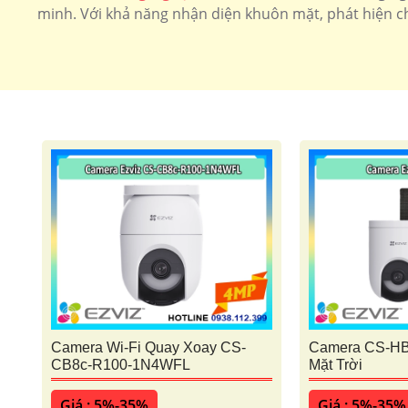
minh. Với khả năng nhận diện khuôn mặt, phát hiện ch
Camera Wi-Fi Quay Xoay CS-
Camera CS-HB
CB8c-R100-1N4WFL
Mặt Trời
Giá : 5%-35%
Giá : 5%-35%