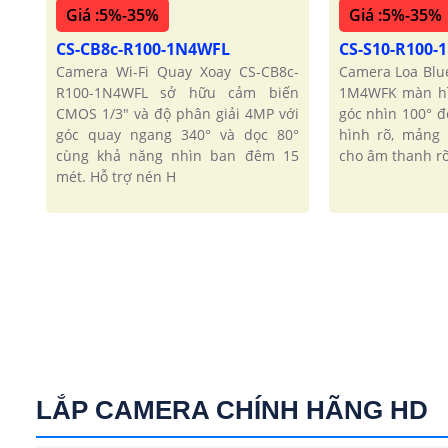
Giá :5%-35%
Giá :5%-35%
CS-CB8c-R100-1N4WFL
CS-S10-R100
Camera Wi-Fi Quay Xoay CS-CB8c-
Camera Loa Blu
R100-1N4WFL sở hữu cảm biến
1M4WFK màn hì
CMOS 1/3" và độ phân giải 4MP với
góc nhìn 100° đ
góc quay ngang 340° và dọc 80°
hình rõ, mảng
cùng khả năng nhìn ban đêm 15
cho âm thanh rõ.
mét. Hỗ trợ nén H
LẮP CAMERA CHÍNH HÃNG HD