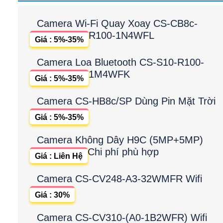
Camera Wi-Fi Quay Xoay CS-CB8c-
R100-1N4WFL
Giá : 5%-35%
Camera Loa Bluetooth CS-S10-R100-
1M4WFK
Giá : 5%-35%
Camera CS-HB8c/SP Dùng Pin Mặt Trời
Giá : 5%-35%
Camera Không Dây H9C (5MP+5MP)
Chi phí phù hợp
Giá : Liên Hệ
Camera CS-CV248-A3-32WMFR Wifi
Giá : 30%
Camera CS-CV310-(A0-1B2WFR) Wifi