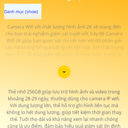
Camera Wifi với chất lượng hình ảnh 2K sẽ mang đến
cho bạn trải nghiệm giám sát tuyệt vời, hãy để Camera
Wifi 2K giúp bạn quan sát chi tiết hơn với độ phân giải
cao mà không bỏ qua bất kỳ chi tiết nào. Với chất lượng
hình ảnh 2K giúp giảm độ nhòe và rung hình, mang lại
video chất lượng cao ngay cả trong điều kiện ánh sáng
yếu. Ngoài ra, Camera wifi 2K giúp tăng khả năng nhận
diện và giám sát đối tượng tốt hơn, đảm bảo an toàn
cho không gian của bạn.
Thẻ nhớ 256GB giúp lưu trữ hình ảnh và video trong
khoảng 28-29 ngày, thường dùng cho camera IP wifi.
Với dung lượng lớn, thẻ hỗ trợ ghi hình liên tục mà
không lo hết dung lượng, giúp tiết kiệm thời gian thay
thẻ. Tuổi thọ dài và khả năng xem lại nhanh chóng
cũng là ưu điểm, đảm bảo hiệu quả giám sát ổn định