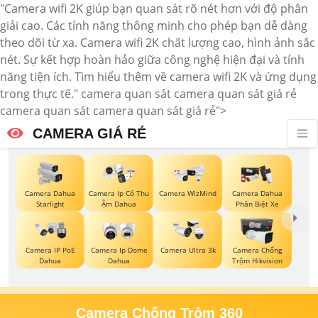
"Camera wifi 2K giúp bạn quan sát rõ nét hơn với độ phân
giải cao. Các tính năng thông minh cho phép bạn dễ dàng
theo dõi từ xa. Camera wifi 2K chất lượng cao, hình ảnh sắc
nét. Sự kết hợp hoàn hảo giữa công nghệ hiện đại và tính
năng tiện ích. Tìm hiểu thêm về camera wifi 2K và ứng dụng
trong thực tế." camera quan sát camera quan sát giá rẻ
camera quan sát camera quan sát giá rẻ">
CAMERA GIÁ RẺ
Camera Dahua
Camera Ip Có Thu
Camera WizMind
Camera Dahua
Starlight
Ậm Dahua
Phân Biệt Xe
Camera IP PoE
Camera Ip Dome
Camera Ultra 3k
Camera Chống
Dahua
Dahua
Trộm Hikvision
Camera Chống Trộm 360