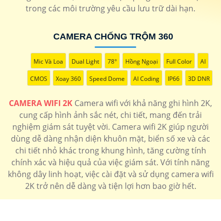
trong các môi trường yêu cầu lưu trữ dài hạn.
CAMERA CHỐNG TRỘM 360
Mic Và Loa
Dual Light
78°
Hồng Ngoại
Full Color
AI
'
CMOS
Xoay 360
Speed Dome
AI Coding
IP66
3D DNR
CAMERA WIFI 2K
Camera wifi với khả năng ghi hình 2K,
cung cấp hình ảnh sắc nét, chi tiết, mang đến trải
nghiệm giám sát tuyệt vời. Camera wifi 2K giúp người
dùng dễ dàng nhận diện khuôn mặt, biển số xe và các
chi tiết nhỏ khác trong khung hình, tăng cường tính
chính xác và hiệu quả của việc giám sát. Với tính năng
không dây linh hoạt, việc cài đặt và sử dụng camera wifi
2K trở nên dễ dàng và tiện lợi hơn bao giờ hết.