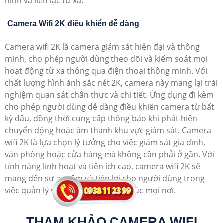
ninh và liên lạc từ xa.
Camera Wifi 2K điều khiển dễ dàng
Camera wifi 2K là camera giám sát hiện đại và thông
minh, cho phép người dùng theo dõi và kiểm soát mọi
hoạt động từ xa thông qua điện thoại thông minh. Với
chất lượng hình ảnh sắc nét 2K, camera này mang lại trải
nghiệm quan sát chân thực và chi tiết. Ứng dụng đi kèm
cho phép người dùng dễ dàng điều khiển camera từ bất
kỳ đâu, đồng thời cung cấp thông báo khi phát hiện
chuyển động hoặc âm thanh khu vực giám sát. Camera
wifi 2K là lựa chọn lý tưởng cho việc giám sát gia đình,
văn phòng hoặc cửa hàng mà không cần phải ở gần. Với
tính năng linh hoạt và tiện ích cao, camera wifi 2K sẽ
mang đến sự an tâm và tiện lợi cho người dùng trong
việc quản lý và giám sát từ xa mọi lúc mọi nơi.
THAM KHẢO CAMERA WIFI