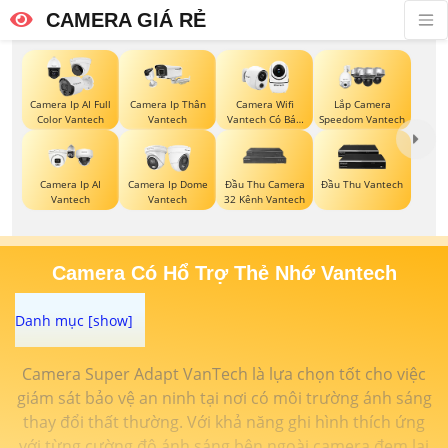
CAMERA GIÁ RẺ
Camera Ip AI Full
Camera Ip Thân
Camera Wifi
Lắp Camera
Color Vantech
Vantech
Vantech Có Báo
Speedom Vantech
Động
Camera Ip AI
Camera Ip Dome
Đầu Thu Camera
Đầu Thu Vantech
Vantech
Vantech
32 Kênh Vantech
Camera Có Hổ Trợ Thẻ Nhớ Vantech
Camera Super Adapt VanTech là lựa chọn tốt cho việc
giám sát bảo vệ an ninh tại nơi có môi trường ánh sáng
thay đổi thất thường. Với khả năng ghi hình thích ứng
với từng cường độ ánh sáng bên ngoài camera đem lại