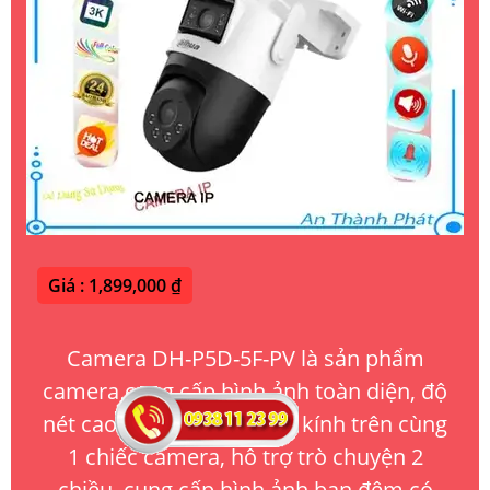
Giá : 1,899,000 ₫
Camera DH-P5D-5F-PV là sản phẩm
camera cung cấp hình ảnh toàn diện, độ
nét cao với trang bị 2 ống kính trên cùng
1 chiếc camera, hỗ trợ trò chuyện 2
chiều, cung cấp hình ảnh ban đêm có