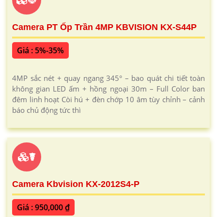
Camera PT Ốp Trần 4MP KBVISION KX-S44P
Giá : 5%-35%
4MP sắc nét + quay ngang 345° – bao quát chi tiết toàn
không gian LED ấm + hồng ngoại 30m – Full Color ban
đêm linh hoạt Còi hú + đèn chớp 10 âm tùy chỉnh – cảnh
báo chủ động tức thì
☤
Camera Kbvision KX-2012S4-P
Giá : 950,000 ₫