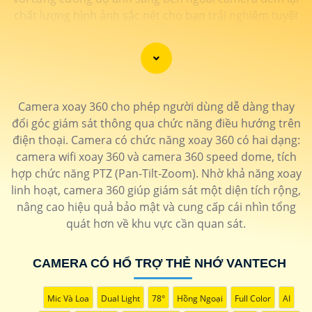
chất lượng hình ảnh sắc nét cho bạn trải nghiệm tuyệt
vời nhất
Camera xoay 360 cho phép người dùng dễ dàng thay
đổi góc giám sát thông qua chức năng điều hướng trên
điện thoại. Camera có chức năng xoay 360 có hai dạng:
camera wifi xoay 360 và camera 360 speed dome, tích
hợp chức năng PTZ (Pan-Tilt-Zoom). Nhờ khả năng xoay
linh hoạt, camera 360 giúp giám sát một diện tích rộng,
nâng cao hiệu quả bảo mật và cung cấp cái nhìn tổng
quát hơn về khu vực cần quan sát.
'
CAMERA CÓ HỔ TRỢ THẺ NHỚ VANTECH
Mic Và Loa
Dual Light
78°
Hồng Ngoại
Full Color
AI