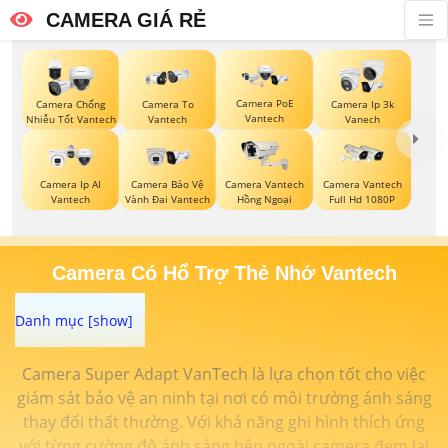
CAMERA GIÁ RẺ
Camera PoE
Camera Chống
Camera To
Camera Ip 3k
Vantech
Nhiễu Tốt Vantech
Vantech
Vanech
Camera Ip AI
Camera Bảo Vệ
Camera Vantech
Camera Vantech
Vantech
Vành Đai Vantech
Hồng Ngoại
Full Hd 1080P
Camera Có Hổ Trợ Thẻ Nhớ Vantech
Camera Super Adapt VanTech là lựa chọn tốt cho việc
giám sát bảo vệ an ninh tại nơi có môi trường ánh sáng
thay đổi thất thường. Với khả năng ghi hình thích ứng
với từng cường độ ánh sáng bên ngoài camera đem lại