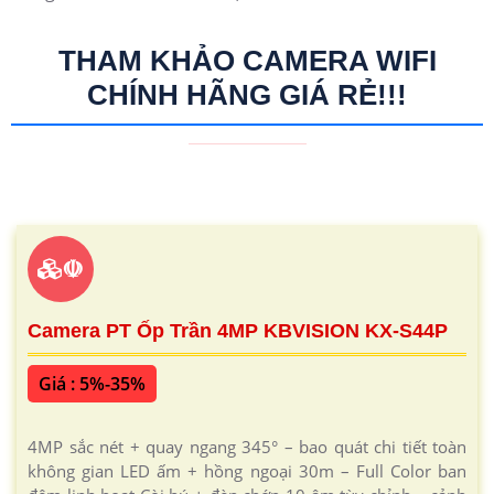
THAM KHẢO CAMERA WIFI
CHÍNH HÃNG GIÁ RẺ!!!
☫
Camera PT Ốp Trần 4MP KBVISION KX-S44P
Giá : 5%-35%
4MP sắc nét + quay ngang 345° – bao quát chi tiết toàn
không gian LED ấm + hồng ngoại 30m – Full Color ban