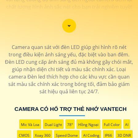
chất lượng hình ảnh sắc nét cho bạn trải nghiệm tuyệt
vời nhất
Camera quan sát với đèn LED giúp ghi hình rõ nét
trong điều kiện ánh sáng yếu, đặc biệt vào ban đêm.
Đèn LED cung cấp ánh sáng đủ mà không gây chói mắt,
giúp nhận diện chi tiết và màu sắc chính xác. Loại
camera Đèn led thích hợp cho các khu vực cần quan
sát màu sắc chính xác trong bóng tối, đảm bảo giám
sát hiệu quả liên tục 24/7.
CAMERA CÓ HỔ TRỢ THẺ NHỚ VANTECH
'
Mic Và Loa
Dual Light
78°
Hồng Ngoại
Full Color
AI
CMOS
Xoay 360
Speed Dome
AI Coding
IP66
3D DNR