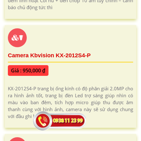
đêm linh hoạt Còi hú + đèn chớp 10 âm tùy chỉnh – cảnh
báo chủ động tức thì
☤
Camera Kbvision KX-2012S4-P
Giá : 950,000 ₫
KX-2012S4-P trang bị ống kính có độ phân giải 2.0MP cho
ra hình ảnh tốt, trang bị đèn Led trợ sáng giúp nhìn có
màu vào ban đêm, tích hợp micro giúp thu được âm
thanh cùng với hình ảnh, camera này sẽ sử dụng chung
với đầu ghi hình