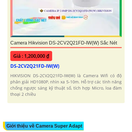
Camera Hikvision DS-2CV2Q21FD-IW(W) Sắc Nét
Giá : 1,200,000 ₫
DS-2CV2Q21FD-IW(W)
HIKVISION DS-2CV2Q21FD-IW(W) là Camera Wifi có độ
phân giải HD1080P, nhìn xa 5-10m. Hỗ trợ các tính năng
chống ngược sáng kỹ thuật số, tích hợp Micro, loa đàm
thoại 2 chiều
Giới thiệu về Camera Super Adapt