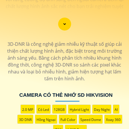
chất lượng hình ảnh sắc nét cho bạn trải nghiệm tuyệt
vời nhất
3D-DNR là công nghệ giảm nhiễu kỹ thuật số giúp cải
thiện chất lượng hình ảnh, đặc biệt trong môi trường
ánh sáng yếu. Bằng cách phân tích nhiều khung hình
đồng thời, công nghệ 3D-DNR so sánh các pixel khác
nhau và loại bỏ nhiễu hình, giảm hiện tượng hạt lấm
tấm trên hình ảnh.
'
CAMERA CÓ THẺ NHỚ SD HIKVISION
2.0 MP
Có Led
128GB
Hybrid Light
Day Night
AI
3D DNR
Hồng Ngoại
Full Color
Speed Dome
Xoay 360