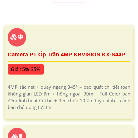
☫
Camera PT Ốp Trần 4MP KBVISION KX-S44P
Giá : 5%-35%
4MP sắc nét + quay ngang 345° – bao quát chi tiết toàn
không gian LED ấm + hồng ngoại 30m – Full Color ban
đêm linh hoạt Còi hú + đèn chớp 10 âm tùy chỉnh – cảnh
báo chủ động tức thì
☤