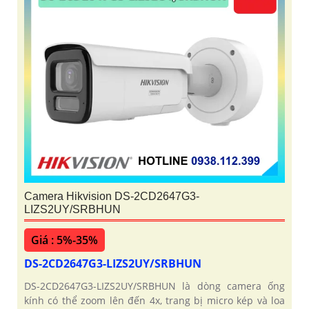
Camera Hikvision DS-2CD2647G3-
LIZS2UY/SRBHUN
Giá : 5%-35%
DS-2CD2647G3-LIZS2UY/SRBHUN
DS-2CD2647G3-LIZS2UY/SRBHUN là dòng camera ống
kính có thể zoom lên đến 4x, trang bị micro kép và loa