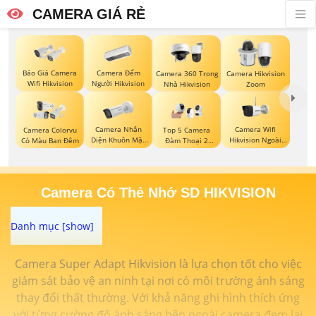
CAMERA GIÁ RẺ
Báo Giá Camera
Camera Đếm
Camera 360 Trong
Camera Hikvision
Wifi Hikvision
Người Hikvision
Nhà Hikvision
Zoom
Camera Nhận
Camera Wifi
Camera Colorvu
Top 5 Camera
Diện Khuôn Mặt
Hikvision Ngoài
Có Màu Ban Đêm
Đàm Thoại 2
Hikvision
Trời
Chiều
Camera Có Thẻ Nhớ SD HIKVISION
Camera Super Adapt Hikvision là lựa chọn tốt cho việc
giám sát bảo vệ an ninh tại nơi có môi trường ánh sáng
thay đổi thất thường. Với khả năng ghi hình thích ứng
với từng cường độ ánh sáng bên ngoài camera đem lại