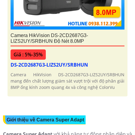
Camera HikVision DS-2CD2687G3-
LIZS2UY/SRBHUN Độ Nét 8.0MP
Giá : 5%-35%
DS-2CD2687G3-LIZS2UY/SRBHUN
Camera HikVision DS-2CD2687G3-LIZS2UY/SRBHUN
mang đến chất lượng giám sát vượt trội với độ phân giải
8MP ống kính zoom quang 4x và công nghệ ColorVu
Giới thiệu về Camera Super Adapt
Camera Super Adapt
với khả năng tự động nhận diện và