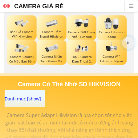
CAMERA GIÁ RẺ
Báo Giá Camera
Camera Đếm
Camera 360 Trong
Camera Hikvision
Wifi Hikvision
Người Hikvision
Nhà Hikvision
Zoom
Camera Nhận
Camera Wifi
Camera Colorvu
Top 5 Camera
Diện Khuôn Mặt
Hikvision Ngoài
Có Màu Ban Đêm
Đàm Thoại 2
Hikvision
Trời
Chiều
Camera Có Thẻ Nhớ SD HIKVISION
Camera Super Adapt Hikvision là lựa chọn tốt cho việc
giám sát bảo vệ an ninh tại nơi có môi trường ánh sáng
thay đổi thất thường. Với khả năng ghi hình thích ứng
với từng cường độ ánh sáng bên ngoài camera đem lại