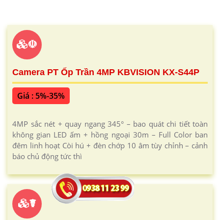
☫
Camera PT Ốp Trần 4MP KBVISION KX-S44P
Giá : 5%-35%
4MP sắc nét + quay ngang 345° – bao quát chi tiết toàn
không gian LED ấm + hồng ngoại 30m – Full Color ban
đêm linh hoạt Còi hú + đèn chớp 10 âm tùy chỉnh – cảnh
báo chủ động tức thì
☤