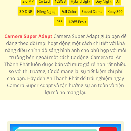
2.0 MP
Có Led
128GB
Hybrid Light
Day Night
AI
3D DNR
Hồng Ngoại
Full Color
Speed Dome
Xoay 360
IP66
H.265 Pro +
Camera Super Adapt
Camera Super Adapt giúp bạn dễ
dàng theo dõi mọi hoạt động một cách chi tiết với khả
năng điều chỉnh độ sáng hình ảnh cho phù hợp với môi
trường bên ngoài một cách tự động. Camera tại An
Thành Phát luôn được bán với mức giá rẻ hơn rất nhiều
so với thị trường, từ đó mang lại sự tiết kiệm chi phí
cho bạn. Hãy đến An Thành Phát để trải nghiệm ngay
Camera Super Adapt và tận hưởng sự an toàn và tiện
lợi mà nó mang lại.