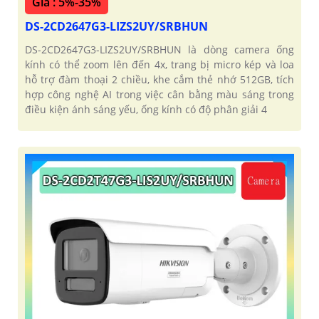
Giá : 5%-35%
DS-2CD2647G3-LIZS2UY/SRBHUN
DS-2CD2647G3-LIZS2UY/SRBHUN là dòng camera ống
kính có thể zoom lên đến 4x, trang bị micro kép và loa
hỗ trợ đàm thoại 2 chiều, khe cắm thẻ nhớ 512GB, tích
hợp công nghệ AI trong việc cân bằng màu sáng trong
điều kiện ánh sáng yếu, ống kính có độ phân giải 4