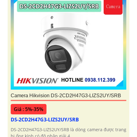
Camera Hikvision DS-2CD2H47G3-LIZS2UY/SRB
Giá : 5%-35%
DS-2CD2H47G3-LIZS2UY/SRB
DS-2CD2H47G3-LIZS2UY/SRB là dòng camera được trang
bị ống kính có độ phân giải 4