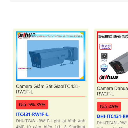
Camera Giám Sát GiaoITC431-
Camera Dahua
RW1F-L
RW1F-L
Giá :5%-35%
Giá :45%
ITC431-RW1F-L
DHI-ITC431-R
DHI-ITC431-RW1F-L ghi lại hình ảnh
DHI-ITC431-RW1
4MP từ cảm biến 1/1. 8 Starlight