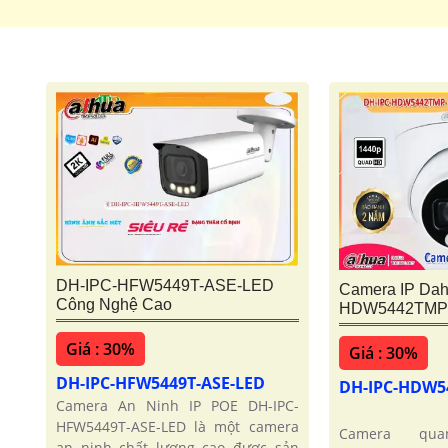
DH-IPC-HFW5449T-ASE-LED
Camera IP Dah
Công Nghệ Cao
HDW5442TMP
Giá : 30%
Giá : 30%
DH-IPC-HFW5449T-ASE-LED
DH-IPC-HDW5
Camera An Ninh IP POE DH-IPC-
HFW5449T-ASE-LED là một camera
Camera qua
an ninh chất lượng cao được sản