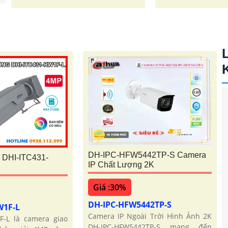
DH-IPC-HFW5442TP-S Camera
 DHI-ITC431-
IP Chất Lượng 2K
Giá :30%
DH-IPC-HFW5442TP-S
W1F-L
Camera IP Ngoài Trời Hình Ảnh 2K
F-L là camera giao
DH-IPC-HFW5442TP-S mang đến