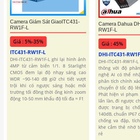
Camera Giám Sát GiaoITC431-
Camera Dahua DH
RW1F-L
RW1F-L
Giá : 5%-35%
Giá : 45%
ITC431-RW1F-L
DHI-ITC431-RW1
DHI-ITC431-RW1F-L ghi lại hình ảnh
DHI-ITC431-RW1F-L
4MP từ cảm biến 1/1. 8 Starlight
thông với độ phân
CMOS đem lại độ nhạy sáng cao
nghệ AI có thể nhậ
WDR ~90-140 dB giữ chi tiết vượt
phân tích chính xá
trội khi có ngược sáng hoặc môi
chuyển ở tốc độ lê
trường tối đồng thời ống kính zoom
Phát hiện vi phạm 
động 10-50 mm khẩu độ tối đa ≈ F1
lấn làn, đi ngược ch
được trang bị ch
140dB, chuẩn IP67 
chống va đập, tíc
khe cắm thẻ nhớ t
rẻ