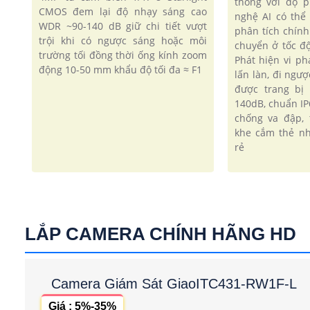
thông với độ 
CMOS đem lại độ nhạy sáng cao
nghệ AI có thể
WDR ~90-140 dB giữ chi tiết vượt
phân tích chính
trội khi có ngược sáng hoặc môi
chuyển ở tốc đ
trường tối đồng thời ống kính zoom
Phát hiện vi p
động 10-50 mm khẩu độ tối đa ≈ F1
lấn làn, đi ngượ
được trang bị
140dB, chuẩn IP
chống va đập,
khe cắm thẻ nh
rẻ
LẮP CAMERA CHÍNH HÃNG HD
Camera Giám Sát GiaoITC431-RW1F-L
Giá : 5%-35%