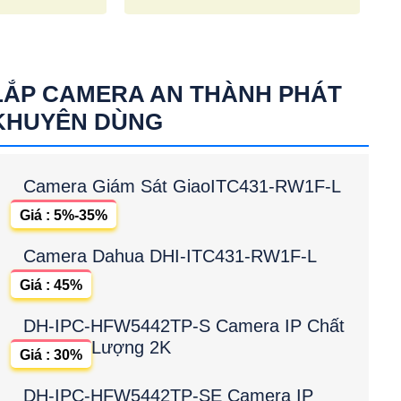
LẮP CAMERA AN THÀNH PHÁT
KHUYÊN DÙNG
Camera Giám Sát GiaoITC431-RW1F-L
Giá : 5%-35%
Camera Dahua DHI-ITC431-RW1F-L
Giá : 45%
DH-IPC-HFW5442TP-S Camera IP Chất
Lượng 2K
Giá : 30%
DH-IPC-HFW5442TP-SE Camera IP