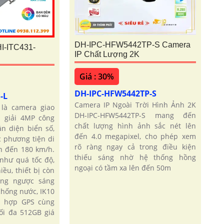
DH-IPC-HFW5442TP-S Camera
I-ITC431-
IP Chất Lượng 2K
Giá : 30%
DH-IPC-HFW5442TP-S
F-L
Camera IP Ngoài Trời Hình Ảnh 2K
 là camera giao
DH-IPC-HFW5442TP-S mang đến
 giải 4MP công
chất lượng hình ảnh sắc nét lên
n diện biển số,
đến 4.0 megapixel, cho phép xem
c phương tiện di
rõ ràng ngay cả trong điều kiện
n đến 180 km/h.
thiếu sáng nhờ hệ thống hồng
như quá tốc độ,
ngoại có tầm xa lên đến 50m
iều, thiết bị còn
ống ngược sáng
chống nước, IK10
h hợp GPS cùng
ối đa 512GB giá