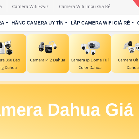
a
Camera Wifi Ezviz
Camera Wifi Imou Giá Rẻ
RA
HÃNG CAMERA UY TÍN
LẮP CAMERA WIFI GIÁ RẺ
ra 360 Bao
Camera PTZ Dahua
Camera Ip Dome Full
Camera Ult
ng Dahua
Color Dahua
Dahua
mera Dahua Giá