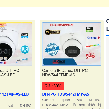
'
ua DH-IPC-
Camera IP Dahua DH-IPC-
-AS-LED
HDW5442TMP-AS
Giá : 30%
442TMP-AS-LED
DH-IPC-HDW5442TMP-AS
Camera quan sát DH-IPC-
HDW5442TMP-AS là một thiết bị
n sát DH-IPC-