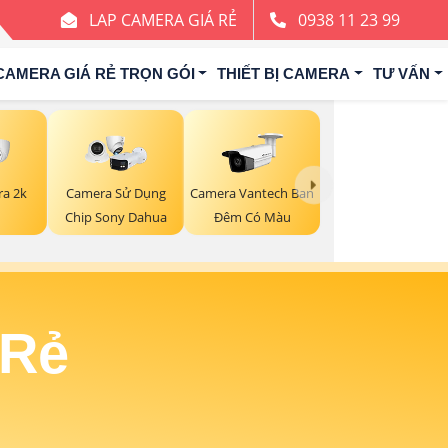
LAP CAMERA GIÁ RẺ
0938 11 23 99
CAMERA GIÁ RẺ TRỌN GÓI
THIẾT BỊ CAMERA
TƯ VẤN
ra 2k
Camera Sử Dụng
Camera Vantech Ban
Chip Sony Dahua
Đêm Có Màu
 Rẻ