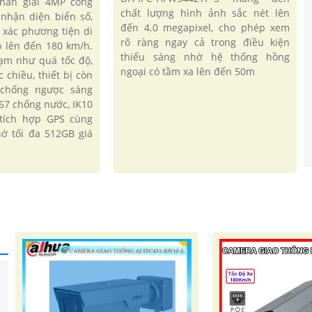
phân giải 4MP công
chất lượng hình ảnh sắc nét lên
 nhận diện biển số,
đến 4.0 megapixel, cho phép xem
 xác phương tiện di
rõ ràng ngay cả trong điều kiện
ộ lên đến 180 km/h.
thiếu sáng nhờ hệ thống hồng
hạm như quá tốc độ,
ngoại có tầm xa lên đến 50m
c chiều, thiết bị còn
 chống ngược sáng
67 chống nước, IK10
 tích hợp GPS cùng
ớ tối đa 512GB giá