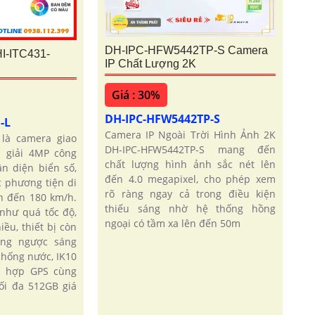
DH-IPC-HFW5442TP-S Camera
I-ITC431-
IP Chất Lượng 2K
Giá : 30%
DH-IPC-HFW5442TP-S
F-L
Camera IP Ngoài Trời Hình Ảnh 2K
 là camera giao
DH-IPC-HFW5442TP-S mang đến
 giải 4MP công
chất lượng hình ảnh sắc nét lên
n diện biển số,
đến 4.0 megapixel, cho phép xem
c phương tiện di
rõ ràng ngay cả trong điều kiện
n đến 180 km/h.
thiếu sáng nhờ hệ thống hồng
như quá tốc độ,
ngoại có tầm xa lên đến 50m
iều, thiết bị còn
ống ngược sáng
chống nước, IK10
h hợp GPS cùng
ối đa 512GB giá