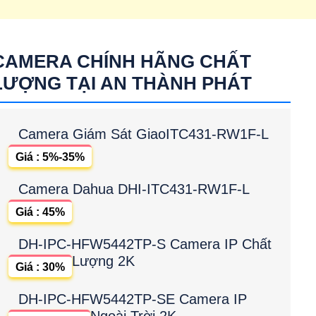
CAMERA CHÍNH HÃNG CHẤT
LƯỢNG TẠI AN THÀNH PHÁT
Camera Giám Sát GiaoITC431-RW1F-L
Giá : 5%-35%
Camera Dahua DHI-ITC431-RW1F-L
Giá : 45%
DH-IPC-HFW5442TP-S Camera IP Chất
Lượng 2K
Giá : 30%
DH-IPC-HFW5442TP-SE Camera IP
Ngoài Trời 2K