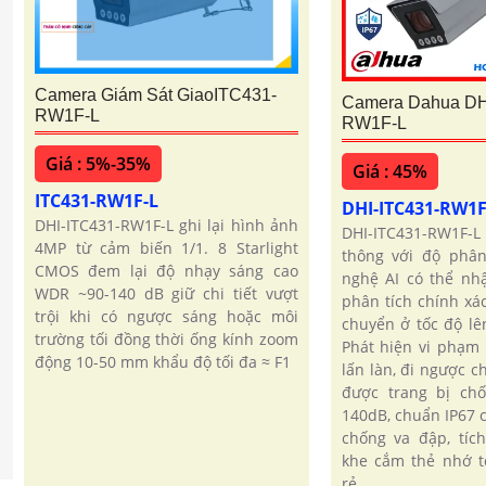
Camera Giám Sát GiaoITC431-
Camera Dahua DH
RW1F-L
RW1F-L
Giá : 5%-35%
Giá : 45%
ITC431-RW1F-L
DHI-ITC431-RW1
DHI-ITC431-RW1F-L ghi lại hình ảnh
DHI-ITC431-RW1F-L
4MP từ cảm biến 1/1. 8 Starlight
thông với độ phân
CMOS đem lại độ nhạy sáng cao
nghệ AI có thể nhậ
WDR ~90-140 dB giữ chi tiết vượt
phân tích chính xá
trội khi có ngược sáng hoặc môi
chuyển ở tốc độ lê
trường tối đồng thời ống kính zoom
Phát hiện vi phạm 
động 10-50 mm khẩu độ tối đa ≈ F1
lấn làn, đi ngược ch
được trang bị ch
140dB, chuẩn IP67 
chống va đập, tíc
khe cắm thẻ nhớ t
rẻ