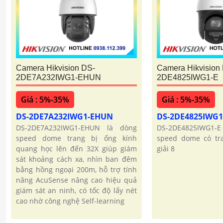
Camera Hikvision DS-
Camera Hikvision
2DE7A232IWG1-EHUN
2DE4825IWG1-E
Giá : 5%-35%
Giá : 5%-35%
DS-2DE7A232IWG1-EHUN
DS-2DE4825IWG1
DS-2DE7A232IWG1-EHUN là dòng
DS-2DE4825IWG1-E 
speed dome trang bị ống kính
speed dome có tr
quang học lên đến 32X giúp giám
giải 8
sát khoảng cách xa, nhìn ban đêm
bằng hồng ngoại 200m, hỗ trợ tính
năng AcuSense nâng cao hiệu quả
giám sát an ninh, có tốc độ lấy nét
cao nhờ công nghệ Self-learning