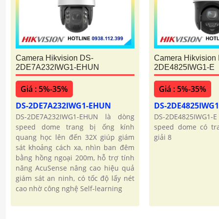
Camera Hikvision DS-
Camera Hikvision
2DE7A232IWG1-EHUN
2DE4825IWG1-E
Giá : 5%-35%
Giá : 5%-35%
DS-2DE7A232IWG1-EHUN
DS-2DE4825IWG1
DS-2DE7A232IWG1-EHUN là dòng
DS-2DE4825IWG1-E 
speed dome trang bị ống kính
speed dome có tr
quang học lên đến 32X giúp giám
giải 8
sát khoảng cách xa, nhìn ban đêm
bằng hồng ngoại 200m, hỗ trợ tính
năng AcuSense nâng cao hiệu quả
giám sát an ninh, có tốc độ lấy nét
cao nhờ công nghệ Self-learning