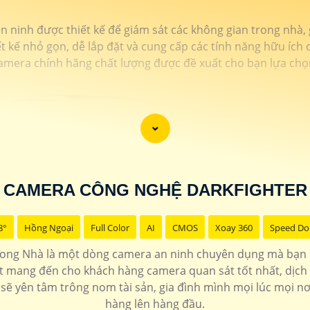
n ninh được thiết kế để giám sát các không gian trong nhà, 
t kế nhỏ gọn, dễ lắp đặt và cung cấp các tính năng hữu ích 
amera chính hãng chất lượng được đề xuất cho bạn lựa chọ
CAMERA CÔNG NGHỆ DARKFIGHTER
8°
Hồng Ngoại
Full Color
AI
CMOS
Xoay 360
Speed D
ong Nhà là một dòng camera an ninh chuyên dụng mà bạn 
t mang đến cho khách hàng camera quan sát tốt nhất, dịch 
 yên tâm trông nom tài sản, gia đình mình mọi lúc mọi nơi.
hàng lên hàng đầu.