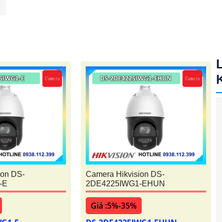
ion DS-
Camera Hikvision DS-
-E
2DE4225IWG1-EHUN
Giá :5%-35%