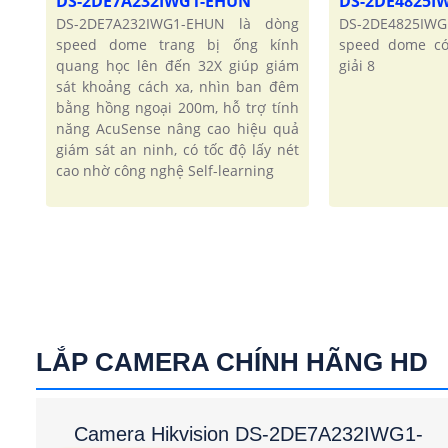
DS-2DE7A232IWG1-EHUN
DS-2DE4825I
DS-2DE7A232IWG1-EHUN là dòng
DS-2DE4825IWG
speed dome trang bị ống kính
speed dome có
quang học lên đến 32X giúp giám
giải 8
sát khoảng cách xa, nhìn ban đêm
bằng hồng ngoại 200m, hỗ trợ tính
năng AcuSense nâng cao hiệu quả
giám sát an ninh, có tốc độ lấy nét
cao nhờ công nghệ Self-learning
LẮP CAMERA CHÍNH HÃNG HD
Camera Hikvision DS-2DE7A232IWG1-