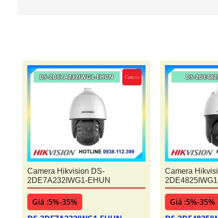
Camera Hikvision DS-
Camera Hikvis
2DE7A232IWG1-EHUN
2DE4825IWG1
Giá :5%-35%
Giá :5%-35%