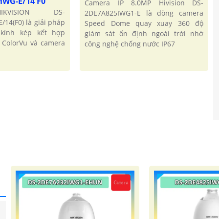
MWG-E/14 F0
Camera IP 8.0MP Hivision DS-
KVISION DS-
2DE7A825IWG1-E là dòng camera
14(F0) là giải pháp
Speed Dome quay xuay 360 độ
kính kép kết hợp
giám sát ổn định ngoài trời nhờ
 ColorVu và camera
công nghệ chống nước IP67