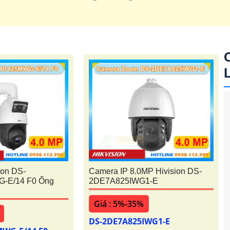
ion DS-
Camera IP 8.0MP Hivision DS-
-E/14 F0 Ống
2DE7A825IWG1-E
'
Giá : 5%-35%
DS-2DE7A825IWG1-E