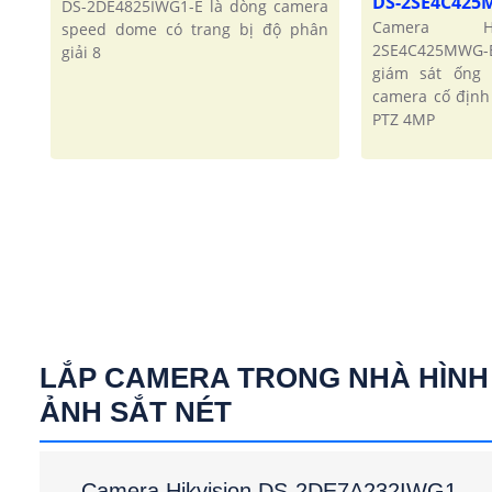
DS-2SE4C425
DS-2DE4825IWG1-E là dòng camera
Camera HI
speed dome có trang bị độ phân
2SE4C425MWG-E/
giải 8
giám sát ống 
camera cố định
PTZ 4MP
LẮP CAMERA TRONG NHÀ HÌNH
ẢNH SẮT NÉT
Camera Hikvision DS-2DE7A232IWG1-