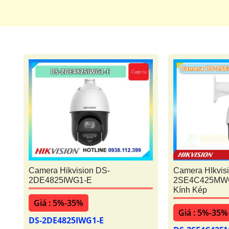
Camera Hikvision DS-
Camera HIkvis
2DE4825IWG1-E
2SE4C425MWG
Kính Kép
Giá : 5%-35%
Giá : 5%-35%
DS-2DE4825IWG1-E