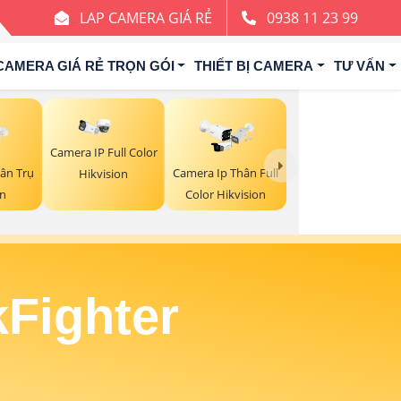
LAP CAMERA GIÁ RẺ
0938 11 23 99
CAMERA GIÁ RẺ TRỌN GÓI
THIẾT BỊ CAMERA
TƯ VẤN
Camera IP Full Color
ân Trụ
Camera Ip Thân Full
Hikvision
on
Color Hikvision
Fighter