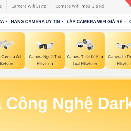
a
Camera Wifi Ezviz
Camera Wifi Imou Giá Rẻ
RA
HÃNG CAMERA UY TÍN
LẮP CAMERA WIFI GIÁ RẺ
á Camera Wifi
Camera Ngoài Trời
Camera Thiết Kế Kim
Camera Ip Th
ikvision
Hikvision
Loại Hikvision
Hikvisi
 Công Nghệ Dark