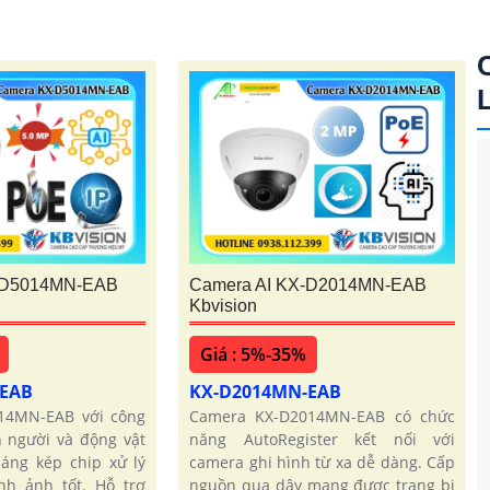
-D5014MN-EAB
Camera AI KX-D2014MN-EAB
Kbvision
Giá : 5%-35%
-EAB
KX-D2014MN-EAB
14MN-EAB với công
Camera KX-D2014MN-EAB có chức
 người và động vật
năng AutoRegister kết nối với
áng kép chip xử lý
camera ghi hình từ xa dễ dàng. Cấp
nh ảnh tốt. Hỗ trợ
nguồn qua dây mạng được trang bị