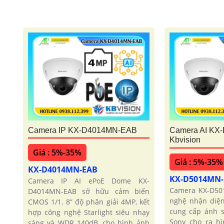
Camera IP KX-D4014MN-EAB
Camera AI KX
Kbvision
Giá : 5%-35%
Giá : 5%-35%
KX-D4014MN-EAB
KX-D5014MN
Camera IP AI ePoE Dome KX-
Camera KX-D50
D4014MN-EAB sở hữu cảm biến
nghệ nhận diện
CMOS 1/1. 8” độ phân giải 4MP, kết
cung cấp ánh s
hợp công nghệ Starlight siêu nhạy
Sony cho ra hì
sáng và WDR 140dB, cho hình ảnh