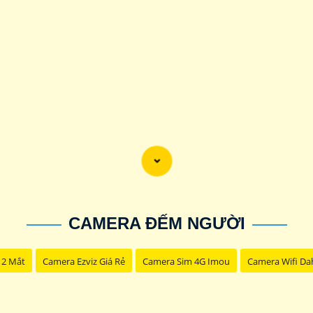
'
CAMERA ĐẾM NGƯỜI
 2 Mắt
Camera Ezviz Giá Rẻ
Camera Sim 4G Imou
Camera Wifi Da