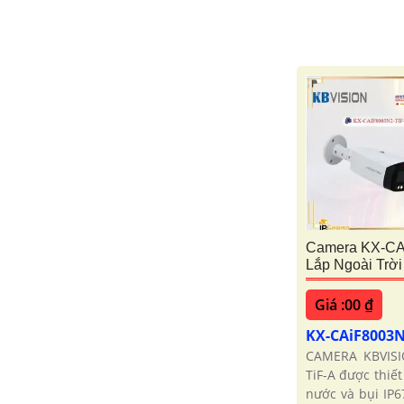
Camera KX-CA
Lắp Ngoài Trời
Giá :00 ₫
KX-CAiF8003N
CAMERA KBVISI
TiF-A được thiế
nước và bụi IP6