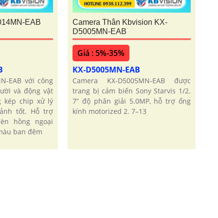
5014MN-EAB
Camera Thân Kbvision KX-
D5005MN-EAB
Giá : 5%-35%
B
KX-D5005MN-EAB
N-EAB với công
Camera KX-D5005MN-EAB được
ười và động vật
trang bị cảm biến Sony Starvis 1/2.
 kép chip xử lý
7” độ phân giải 5.0MP, hỗ trợ ống
ảnh tốt. Hỗ trợ
kính motorized 2. 7–13
èn hồng ngoại
 màu ban đêm