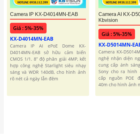
Camera IP KX-D4014MN-EAB
Camera AI KX-D
Kbvision
Giá : 5%-35%
Giá : 5%-35%
KX-D4014MN-EAB
KX-D5014MN-EA
Camera IP AI ePoE Dome KX-
Camera KX-D5014M
D4014MN-EAB sở hữu cảm biến
nghệ nhận diện ng
CMOS 1/1. 8” độ phân giải 4MP, kết
cung cấp ánh sáng
hợp công nghệ Starlight siêu nhạy
Sony cho ra hình 
sáng và WDR 140dB, cho hình ảnh
cấp nguồn POE đ
rõ nét cả ngày lẫn đêm
40m cho hình ảnh