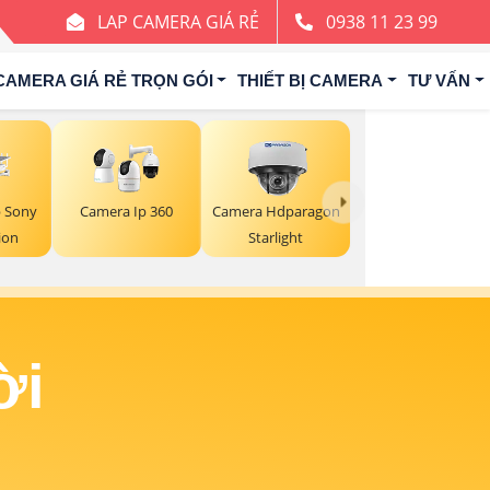
LAP CAMERA GIÁ RẺ
0938 11 23 99
CAMERA GIÁ RẺ TRỌN GÓI
THIẾT BỊ CAMERA
TƯ VẤN
 Sony
Camera Ip 360
Camera Hdparagon
ion
Starlight
ời