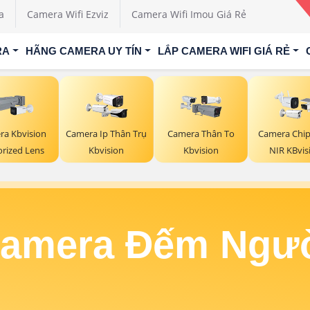
a
Camera Wifi Ezviz
Camera Wifi Imou Giá Rẻ
RA
HÃNG CAMERA UY TÍN
LẮP CAMERA WIFI GIÁ RẺ
ra Kbvision
Camera Ip Thân Trụ
Camera Thân To
Camera Chip
rized Lens
Kbvision
Kbvision
NIR KBvis
amera Đếm Ngư