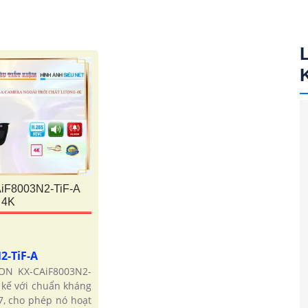
iF8003N2-TiF-A
 4K
2-TiF-A
ON KX-CAiF8003N2-
t kế với chuẩn kháng
7, cho phép nó hoạt