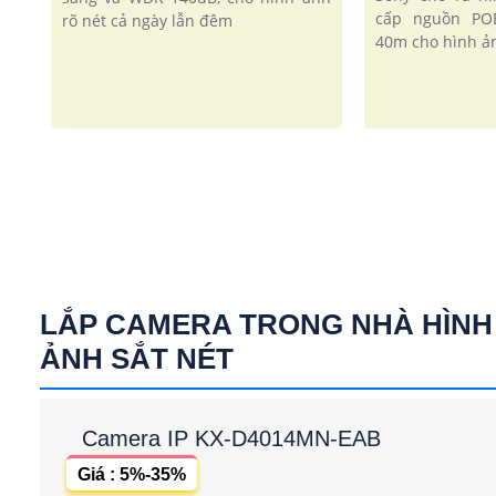
cấp nguồn PO
rõ nét cả ngày lẫn đêm
40m cho hình 
LẮP CAMERA TRONG NHÀ HÌNH
ẢNH SẮT NÉT
Camera IP KX-D4014MN-EAB
Giá : 5%-35%