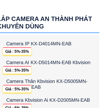
LẮP CAMERA AN THÀNH PHÁT
KHUYÊN DÙNG
Camera IP KX-D4014MN-EAB
Giá : 5%-35%
Camera AI KX-D5014MN-EAB Kbvision
Giá : 5%-35%
Camera Thân Kbvision KX-D5005MN-
EAB
Giá : 5%-35%
Camera Kbvision Ai KX-D2005MN-EAB
Giá : 5%-35%