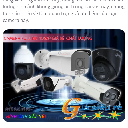
lượng hình ảnh không giống ai. Trong bài viết này, chúng
ta sẽ tìm hiểu về tầm quan trọng và ưu điểm của loại
camera này.