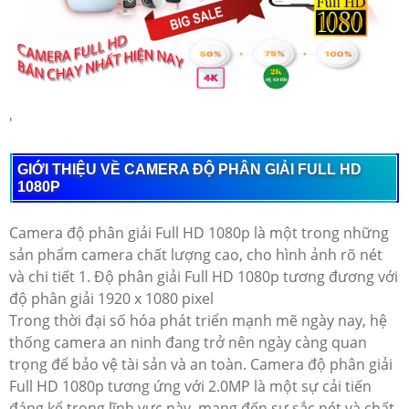
'
GIỚI THIỆU VỀ CAMERA ĐỘ PHÂN GIẢI FULL HD
1080P
Camera độ phân giải Full HD 1080p là một trong những
sản phẩm camera chất lượng cao, cho hình ảnh rõ nét
và chi tiết 1. Độ phân giải Full HD 1080p tương đương với
độ phân giải 1920 x 1080 pixel
Trong thời đại số hóa phát triển mạnh mẽ ngày nay, hệ
thống camera an ninh đang trở nên ngày càng quan
trọng để bảo vệ tài sản và an toàn. Camera độ phân giải
Full HD 1080p tương ứng với 2.0MP là một sự cải tiến
đáng kể trong lĩnh vực này, mang đến sự sắc nét và chất