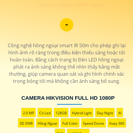
Camera Full HD 1080P Dahua
📗 LẮP CAMERA FULL HD GIÁ RẺ 💎
️🖍 lắp camera full hd với Độ phân giải cao dễ dàng giám
Công nghệ hồng ngoại smart IR 50m cho phép ghi lại
sát trên điện thaoi5 máy tính Camera Full HD 1080p có
hình ảnh rõ ràng trong điều kiện thiếu sáng hoặc tối
độ phân giải 1920 x 1080 trở lên với hơn 2 triệu điểm ảnh
hoàn toàn. Bằng cách trang bị Đèn LED hồng ngoại
do đó có nhiều ưu việt quan trọng, giúp nó trở thành lựa
phát ra ánh sáng không thể nhìn thấy bằng mắt
chọn phổ biến trong việc cải thiện an ninh và giám sát. 🛒
thường, giúp camera quan sát và ghi hình chính xác
trong bóng tối mà không cần ánh sáng bổ sung.
LOẠI CAMERA FULL HD 1080P /td>
CAMERA HIKVISION FULL HD 1080P
THÔNG TIN
2.0 MP
Có Led
128GB
Hybrid Light
Day Night
AI
💎 Lắp Camera Wifi FULL HD giá rẻ
800.000 VNĐ
3D DNR
Góc nhìn rộng thiết kế nhỏ gọn của ezviz
Hồng Ngoại
Full Color
Speed Dome
CS-H1c-R101-
Xoay 360
1G2WR