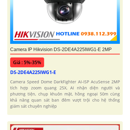
Camera IP Hikvision DS-2DE4A225IWG1-E 2MP
Giá : 5%-35%
DS-2DE4A225IWG1-E
Camera Speed Dome DarkFighter AI-ISP AcuSense 2MP
tích hợp zoom quang 25X, AI nhận diện người và
phương tiện, chụp khuôn mặt, hồng ngoại 50m cùng
khả năng quan sát ban đêm vượt trội cho hệ thống
giám sát chuyên nghiệp