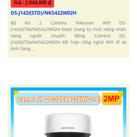
Giá : 2,044,000 ₫
DS-J142I(STD)/NKS422W02H
Bộ Kit 2 Camera Hikvision Wifi DS-
J142I(STD)/NKS422W02H Được trang bị chức năng nhận
dạng người chuyển động, Camera DS-
J142I(STD)/NKS422W02H kết hợp công nghệ Wifi IP và
Ánh Sáng...