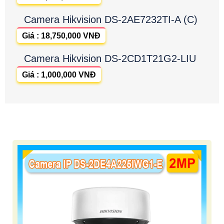
Camera Hikvision DS-2AE7232TI-A (C)
Giá : 18,750,000 VNĐ
Camera Hikvision DS-2CD1T21G2-LIU
Giá : 1,000,000 VNĐ