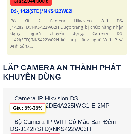
Giá :2,044,000 ₫
DS-J142I(STD)/NKS422W02H
Bộ Kit 2 Camera Hikvision Wifi DS-
J142I(STD)/NKS422W02H Được trang bị chức năng nhận
dạng người chuyển động, Camera DS-
J142I(STD)/NKS422W02H kết hợp công nghệ Wifi IP và
Ánh Sáng...
LẮP CAMERA AN THÀNH PHÁT
KHUYÊN DÙNG
Camera IP Hikvision DS-
2DE4A225IWG1-E 2MP
Giá : 5%-35%
Bộ Camera IP WIFI Có Màu Ban Đêm
DS-J142I(STD)/NKS422W03H