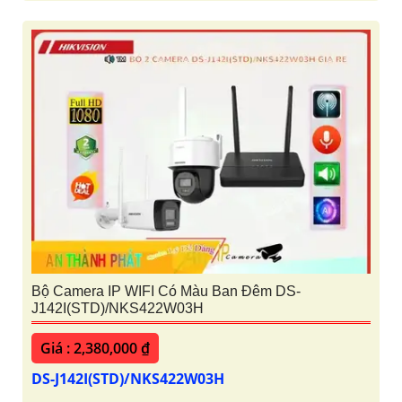
Bộ Camera IP WIFI Có Màu Ban Đêm DS-
J142I(STD)/NKS422W03H
Giá : 2,380,000 ₫
DS-J142I(STD)/NKS422W03H