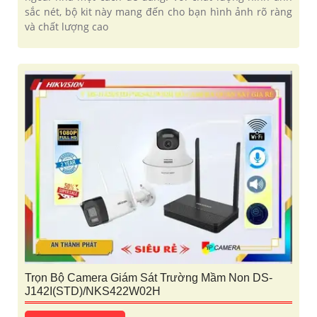
sắc nét, bộ kit này mang đến cho bạn hình ảnh rõ ràng
và chất lượng cao
Trọn Bộ Camera Giám Sát Trường Mầm Non DS-
J142I(STD)/NKS422W02H