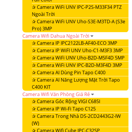
✰
Camera WiFi UNV IPC-P2S-M33F34 PTZ
Ngoài Trời
✰
Camera WiFi UNV Uho-S3E-M3TD-A (S3e
Pro) 3MP
Camera Wifi Dahua Ngoài Trời
✰
Camera IP IPC2122LB-AF40-ECO 3MP
✰
Camera IP WiFI UNV Uho-C1-M3F3 3MP
✰
Camera WiFi UNV Uho-B2D-M5F4D 5MP
✰
Camera WiFi UNV IPC-B2D-M3F4D 3MP
✰
Camera AI Dùng Pin Tapo C400
✰
Camera AI Năng Lượng Mặt Trời Tapo
C400 KIT
Camera Wifi Văn Phòng Giá Rẻ
✰
Camera Góc Rộng VIGI C685I
✰
Camera IP Wi-Fi Tapo C125
✰
Camera Trong Nhà DS-2CD2443G2-IW
(W)
✰
Camera Wifi Cube IPC-C32SP