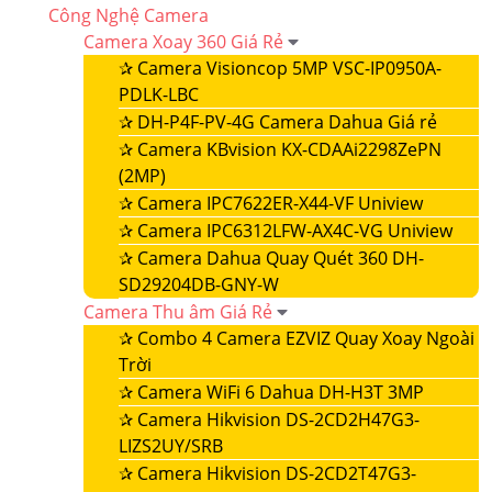
Công Nghệ Camera
Camera Xoay 360 Giá Rẻ
✰
Camera Visioncop 5MP VSC-IP0950A-
PDLK-LBC
✰
DH-P4F-PV-4G Camera Dahua Giá rẻ
✰
Camera KBvision KX-CDAAi2298ZePN
(2MP)
✰
Camera IPC7622ER-X44-VF Uniview
✰
Camera IPC6312LFW-AX4C-VG Uniview
✰
Camera Dahua Quay Quét 360 DH-
SD29204DB-GNY-W
Camera Thu âm Giá Rẻ
✰
Combo 4 Camera EZVIZ Quay Xoay Ngoài
Trời
✰
Camera WiFi 6 Dahua DH-H3T 3MP
✰
Camera Hikvision DS-2CD2H47G3-
LIZS2UY/SRB
✰
Camera Hikvision DS-2CD2T47G3-