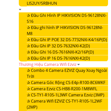
LIS2UY/SRBHUN
✰
Đầu Ghi Hình IP HIKVISION DS-96128NXI-
S16
✰
Đầu ghi hình IP HIKVISION DS-96128NI-
M8
✰
Đầu Ghi IP POE 32 DS-7732NXI-K4/16P(D)
✰
Đầu Ghi IP 32 DS-7632NXI-K2(D)
✰
Đầu Ghi 16 DS-7616NXI-K2/16P(D)
✰
Đầu Ghi IP 16 DS-7616NXI-K2(D)
Thương Hiệu Camera Wifi Ezviz
✰
Combo 4 Camera EZVIZ Quay Xoay Ngoài
Trời
✰
Camera Góc Rộng CS-E4p-R100-8C6WKF
✰
Camera Ezviz CS-HB8-R200-1M8WFL
✰
CS-TY1-R105-1L3WF Camera Ezviz (3MP)
✰
Camera Wifi EZVIZ CS-TY1-R105-1L2WF
(2MP)