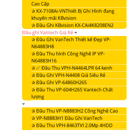
Cao Cấp
✰
KX-7108Ai-VNThiết Bị Ghi Hình đang
khuyến mãi KBvision
✰
Đầu Ghi KBvision KX-CAi4K8208EN2
Đầu ghi Vantech Giá Rẻ
✰
Đầu Ghi VanTech Thiết kế Đẹp VP-
N64883H8
✰
Đầu Thu hình Công Nghê IP VP-
N64883H16
✰
✅ Đầu Thu VPH-N4464LPR 64 kenh
✰
Đầu Ghi VPH-N4408 Giá Siêu Rẻ
✰
Đầu Ghi VP-64860H265
✰
Đầu Thu VP-604H265 Vantech Chất
lượng
✰
Đầu Thu VP-N8883H2 Công Nghệ Cao
✰
VP-N8883H1 Đầu Ghi VanTech
✰
Đầu Thu VPH-8463TVI 2.0Mp 4HDD