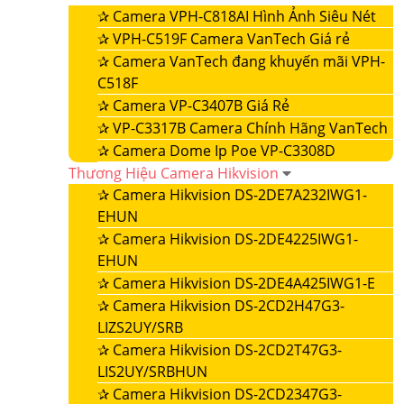
✰
Camera VPH-C818AI Hình Ảnh Siêu Nét
✰
VPH-C519F Camera VanTech Giá rẻ
✰
Camera VanTech đang khuyến mãi VPH-
C518F
✰
Camera VP-C3407B Giá Rẻ
✰
VP-C3317B Camera Chính Hãng VanTech
✰
Camera Dome Ip Poe VP-C3308D
Thương Hiệu Camera Hikvision
✰
Camera Hikvision DS-2DE7A232IWG1-
EHUN
✰
Camera Hikvision DS-2DE4225IWG1-
EHUN
✰
Camera Hikvision DS-2DE4A425IWG1-E
✰
Camera Hikvision DS-2CD2H47G3-
LIZS2UY/SRB
✰
Camera Hikvision DS-2CD2T47G3-
LIS2UY/SRBHUN
✰
Camera Hikvision DS-2CD2347G3-