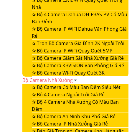
✰
Bộ Camera Ezviz WiFi Quay Quét Trong
Nhà
✰
Bộ 4 Camera Dahua DH-P3AS-PV Có Màu
Ban Đêm
✰
Bộ Camera IP WIFI Dahua Văn Phòng Giá
Rẻ
✰
Trọn Bộ Camera Gia Đình 2K Ngoài Trời
✰
Bộ Camera IP WiFi Quay Quét 5MP
✰
Bộ Camera Giám Sát Nhà Xưởng Giá Rẻ
✰
Bộ Camera KBVISION Văn Phòng Giá Rẻ
✰
Bộ Camera Wi-Fi Quay Quét 3K
Bộ Camera Nhà Xưởng
✰
Bộ Camera Có Màu Ban Đêm Siêu Nét
✰
Bộ 4 Camera Ngoài Trời Giá Rẻ
✰
Bộ 4 Camera Nhà Xưởng Có Màu Ban
Đêm
✰
Bộ Camera An Ninh Khu Phố Giá Rẻ
✰
Bộ Camera IP Nhà Xưởng Giá Rẻ
✰
Báo Giá Trọn gói Camera Kho Hàng sắc