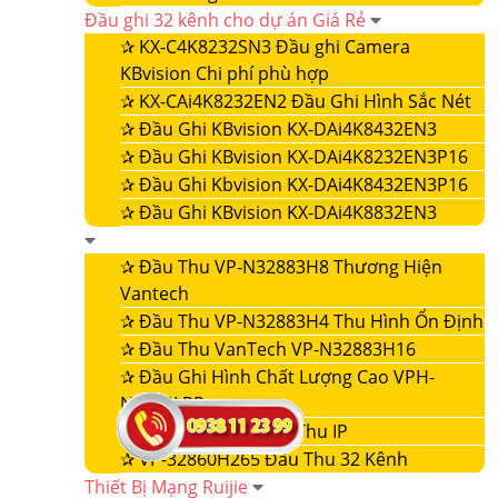
Đầu ghi 32 kênh cho dự án Giá Rẻ
✰
KX-C4K8232SN3 Đầu ghi Camera
KBvision Chi phí phù hợp
✰
KX-CAi4K8232EN2 Đầu Ghi Hình Sắc Nét
✰
Đầu Ghi KBvision KX-DAi4K8432EN3
✰
Đầu Ghi KBvision KX-DAi4K8232EN3P16
✰
Đầu Ghi Kbvision KX-DAi4K8432EN3P16
✰
Đầu Ghi KBvision KX-DAi4K8832EN3
✰
Đầu Thu VP-N32883H8 Thương Hiện
Vantech
✰
Đầu Thu VP-N32883H4 Thu Hình Ổn Định
✰
Đầu Thu VanTech VP-N32883H16
✰
Đầu Ghi Hình Chất Lượng Cao VPH-
N4432LPR
✰
VP-32860NVR Đầu Thu IP
✰
VP-32860H265 Đầu Thu 32 Kênh
Thiết Bị Mạng Ruijie