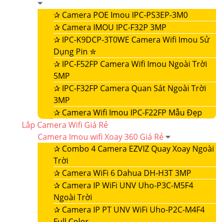
✰
Camera POE Imou IPC-PS3EP-3M0
✰
Camera IMOU IPC-F32P 3MP
✰
IPC-K9DCP-3T0WE Camera Wifi Imou Sử
Dụng Pin ✮
✰
IPC-F52FP Camera Wifi Imou Ngoài Trời
5MP
✰
IPC-F32FP Camera Quan Sát Ngoài Trời
3MP
✰
Camera Wifi Imou IPC-F22FP Mẫu Đẹp
Lắp Camera Wifi Giá Rẻ
Camera Imou wifi Xoay 360 Giá Rẻ
✰
Combo 4 Camera EZVIZ Quay Xoay Ngoài
Trời
✰
Camera WiFi 6 Dahua DH-H3T 3MP
✰
Camera IP WiFi UNV Uho-P3C-M5F4
Ngoài Trời
✰
Camera IP PT UNV WiFi Uho-P2C-M4F4
Full Color