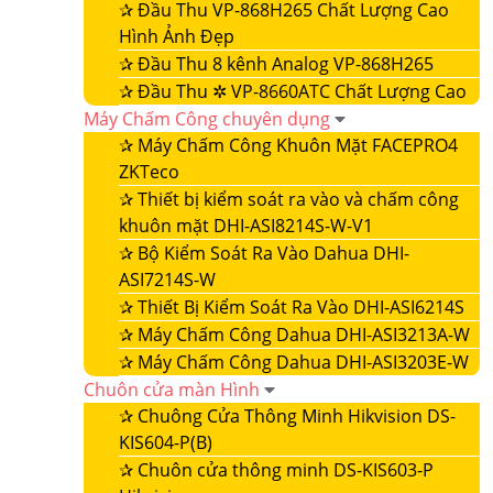
✰
Đầu Thu VP-868H265 Chất Lượng Cao
Hình Ảnh Đẹp
✰
Đầu Thu 8 kênh Analog VP-868H265
✰
Đầu Thu ✲ VP-8660ATC Chất Lượng Cao
Máy Chấm Công chuyên dụng
✰
Máy Chấm Công Khuôn Mặt FACEPRO4
ZKTeco
✰
Thiết bị kiểm soát ra vào và chấm công
khuôn mặt DHI-ASI8214S-W-V1
✰
Bộ Kiểm Soát Ra Vào Dahua DHI-
ASI7214S-W
✰
Thiết Bị Kiểm Soát Ra Vào DHI-ASI6214S
✰
Máy Chấm Công Dahua DHI-ASI3213A-W
✰
Máy Chấm Công Dahua DHI-ASI3203E-W
Chuôn cửa màn Hình
✰
Chuông Cửa Thông Minh Hikvision DS-
KIS604-P(B)
✰
Chuôn cửa thông minh DS-KIS603-P